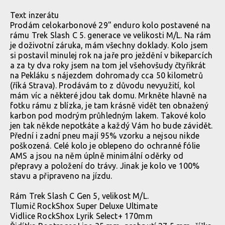
Text inzerátu
Prodám celokarbonové 29" enduro kolo postavené na
rámu Trek Slash C 5. generace ve velikosti M/L. Na rám
je doživotní záruka, mám všechny doklady. Kolo jsem
si postavil minulej rok na jaře pro ježdění v bikeparcích
a za ty dva roky jsem na tom jel všehovšudy čtyřikrát
na Pekláku s nájezdem dohromady cca 50 kilometrů
(říká Strava). Prodávám to z důvodu nevyužití, kol
mám víc a některé jdou tak domu. Mrkněte hlavně na
fotku rámu z blízka, je tam krásně vidět ten obnažený
karbon pod modrým průhledným lakem. Takové kolo
jen tak někde nepotkáte a každý Vám ho bude závidět.
Přední i zadní pneu mají 95% vzorku a nejsou nikde
poškozená. Celé kolo je oblepeno do ochranné fólie
AMS a jsou na něm úplně minimální oděrky od
přepravy a položení do trávy. Jinak je kolo ve 100%
stavu a připraveno na jízdu.
Rám Trek Slash C Gen 5, velikost M/L.
Tlumič RockShox Super Deluxe Ultimate
Vidlice RockShox Lyrik Select+ 170mm