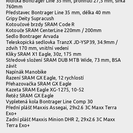
Řidítka Bontrager Line 35 mm, prohnutí 27,5 mm, šířka
760mm
Představec Bontrager Line 35 mm, délka 40 mm
Gripy Deity Supracush
Kotoučové brzdy SRAM Code R
Kotouče SRAM CenterLine 220mm / 200mm
Sedlo Bontrager Arvada
Teleskopická sedlovka TranzX JD-YSP39, 34.9mm /
zdvih 170 mm, vnitřní vedení
Kliky SRAM X1 Eagle, 30z, 175 mm
Středové složení SRAM DUB MTB Wide, 73 mm, BSA
závit
Napínák Manobike
Řazení SRAM GX Eagle, 12 rychlostí
Přehazovačka SRAM GX Eagle
Kazeta SRAM Eagle XG-1275, 10-52
Řetěz SRAM GX Eagle
Vypletená kola Bontrager Line Comp 30
Přední plášť Maxxis Assegai, 29x2.6 3C Maxx Terra
Exo+
Zadní plášť Maxxis Minion DHR 2, 29x2.6 3C Maxx
Terra Exo+