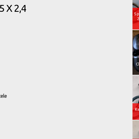
 X 2,4
Sp
C
tele
Ke