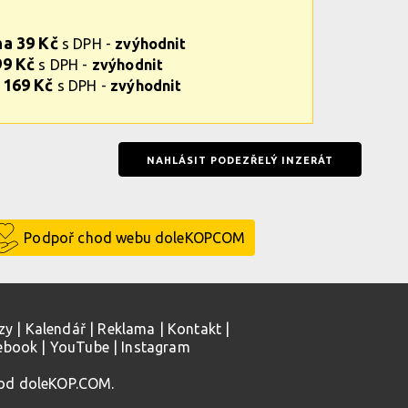
na 39 Kč
s DPH -
zvýhodnit
99 Kč
s DPH -
zvýhodnit
 169 Kč
s DPH -
zvýhodnit
NAHLÁSIT PODEZŘELÝ INZERÁT
Podpoř chod webu doleKOPCOM
zy
|
Kalendář
|
Reklama
|
Kontakt
|
ebook
|
YouTube
|
Instagram
 od doleKOP.COM.