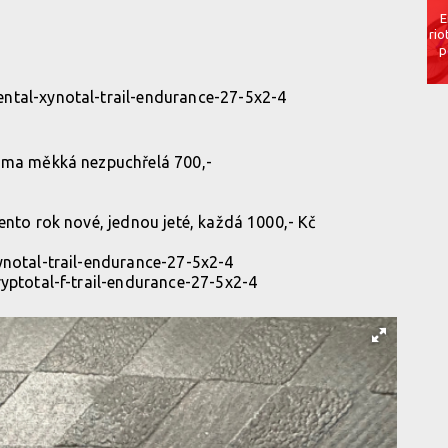
E
rio
p
ental-xynotal-trail-endurance-27-5x2-4
guma měkká nezpuchřelá 700,-
ento rok nové, jednou jeté, každá 1000,- Kč
ynotal-trail-endurance-27-5x2-4
ryptotal-f-trail-endurance-27-5x2-4