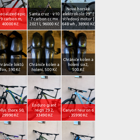
Nové horské
ecialized epic
Santa cruz - v10
elektrokolo 29” |
29 carbon m,
7 carbon cc mx
středový motor |
40000 Kč
2021 l, 96000 Kč
648 wh , 38900 Kč
Chrániče kolen a
hrániče loktů
Chrániče kolen a
holení six2,
fox, 590 Kč
holení, 500 Kč
500 Kč
Enduro giant
llys thorx 50,
reign 29 2,
Canyon neuron 6
29990 Kč
33490 Kč
, 35990 Kč