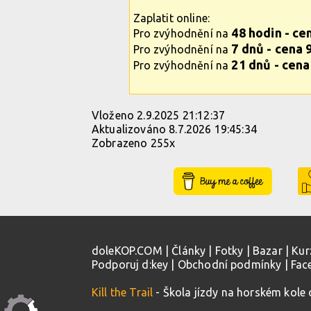
Zaplatit online:
48 hodin - ce
Pro zvýhodnění na
7 dnů - cena 
Pro zvýhodnění na
21 dnů - cena
Pro zvýhodnění na
Vloženo 2.9.2025 21:12:37
Aktualizováno 8.7.2026 19:45:34
Zobrazeno 255x
Buy Me a Coffee
doleKOP.COM
|
Články
|
Fotky
|
Bazar
|
Kur
Podporuj d:key
|
Obchodní podmínky
|
Fac
Kill the Trail
- Škola jízdy na horském kole