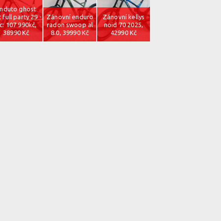
nduto ghost
t full party 29 -
Zánovní enduro
Zánovní kellys
c: 107 990kč,
radon swoop al
noid 70 2025,
38990 Kč
8.0, 39990 Kč
42990 Kč