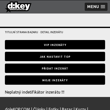
MENU
TITULNÍ STRANA BAZARU
· DETAIL INZERÁTU
VIP INZERÁTY
JAK NASTAVIT TOP
PŘIDAT INZERÁT
MOJE INZERÁTY
Neplatný indetifikátor inzerátu !!!
doleKOP.COM
|
Články
|
Fotky
|
Bazar
|
Kurzy
|