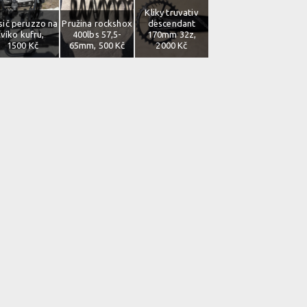
Kliky truvativ
sič peruzzo na
Pružina rockshox
descendant
víko kufru,
400lbs 57,5-
170mm 32z,
1500 Kč
65mm, 500 Kč
2000 Kč