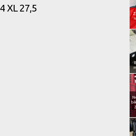
 XL 27,5
Z
n
B
m
N
bi