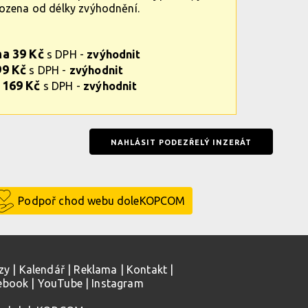
vozena od délky zvýhodnění.
na 39 Kč
s DPH -
zvýhodnit
99 Kč
s DPH -
zvýhodnit
 169 Kč
s DPH -
zvýhodnit
NAHLÁSIT PODEZŘELÝ INZERÁT
Podpoř chod webu doleKOPCOM
zy
|
Kalendář
|
Reklama
|
Kontakt
|
ebook
|
YouTube
|
Instagram