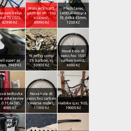
Málo jetý scott
Představec
ánovní kellys
gambler dh - top
renthal integra
oid 70 2025,
osazení!,
35 delka 45mm,
42990 Kč
49990 Kč
1200 Kč
Nové kolo dt
Yt jeffsy comp
swiss hxc 1501
ell super air
29, karbon, xl,
carbon boost,
ips, 3949 Kč
53900 Kč
4000 Kč
ová sedlovka
Nová kola dt
ke yoke revive
swiss hxc carbon
2.0 31,6x185,
reverse mullet,
Haibike q.xc 9.05,
4000 Kč
11000 Kč
19000 Kč