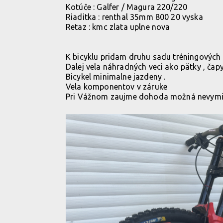
Kotúče : Galfer / Magura 220/220
Riaditka : renthal 35mm 800 20 vyska
Retaz : kmc zlata uplne nova
K bicyklu pridam druhu sadu tréningových 
Dalej vela náhradných veci ako pätky , čapy
Bicykel minimalne jazdeny .
Vela komponentov v záruke
Pri Vážnom zaujme dohoda možná nevymi