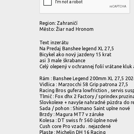
Region:
Zahraničí
Město:
Žiar nad Hronom
Text inzerátu
Na Predaj Banshee legend XL 27,5
Bicykel ako nový jazdeny 15 krat
asi 3 male škrabance
Celý olepený v ochrannej folií vrátane kluk a
Rám : Banshee Legend 200mm XL 27,5 202
Vidlica : Marzocchi 58 Grip patrona 27,5
Racing Bros gufera lowfriction , servis su
Tlmič : Fox dhx 2 Factory / sprindex pruzin
Slovkolexe + navyše nahradné púzdra do r
Sada / pohon : Shimano Saint uplne nové
Brzdy : Magura MT7 v záruke
Kolesa : DT swiss fr 560 úplne nové
Cush core Pro vzadu . nejazdené
Plaste : Michelin DH 16 Racing