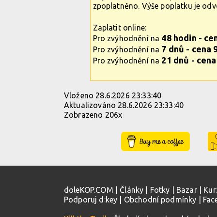
zpoplatněno. Výše poplatku je od
Zaplatit online:
48 hodin - ce
Pro zvýhodnění na
7 dnů - cena 
Pro zvýhodnění na
21 dnů - cena
Pro zvýhodnění na
Vloženo 28.6.2026 23:33:40
Aktualizováno 28.6.2026 23:33:40
Zobrazeno 206x
Buy Me a Coffee
doleKOP.COM
|
Články
|
Fotky
|
Bazar
|
Kur
Podporuj d:key
|
Obchodní podmínky
|
Fac