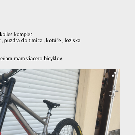
kolies komplet .
 , puzdra do tlmica , kotúče , loziska
eňam mam viacero bicyklov