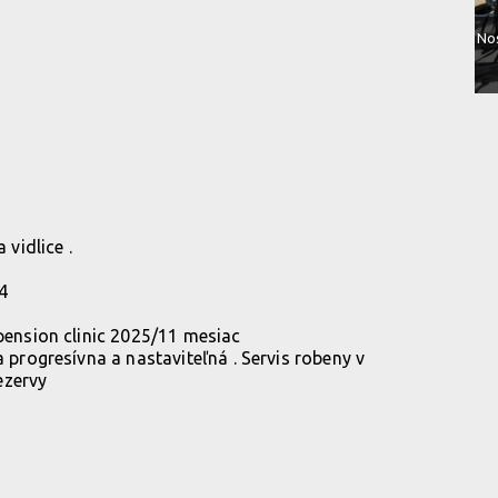
No
 vidlice .
4
spension clinic 2025/11 mesiac
a progresívna a nastaviteľná . Servis robeny v
ezervy