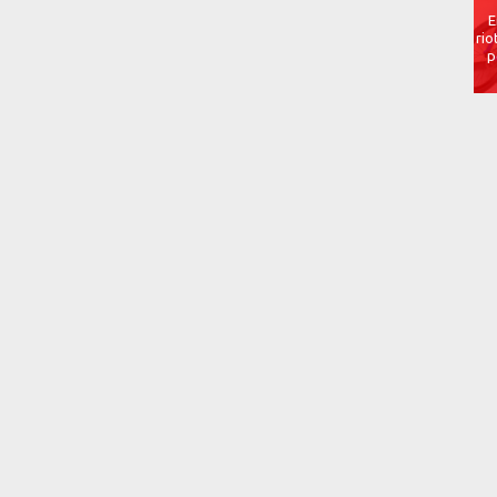
E
rio
p