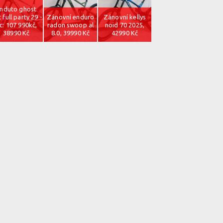
nduto ghost
t full party 29 -
Zánovní enduro
Zánovní kellys
c: 107 990kč,
radon swoop al
noid 70 2025,
38990 Kč
8.0, 39990 Kč
42990 Kč