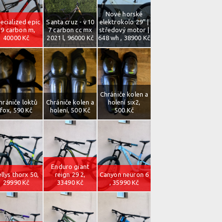
Nové horské
ecialized epic
Santa cruz - v10
elektrokolo 29” |
29 carbon m,
7 carbon cc mx
středový motor |
40000 Kč
2021 l, 96000 Kč
648 wh , 38900 Kč
Chrániče kolen a
hrániče loktů
Chrániče kolen a
holení six2,
fox, 590 Kč
holení, 500 Kč
500 Kč
Enduro giant
llys thorx 50,
reign 29 2,
Canyon neuron 6
29990 Kč
33490 Kč
, 35990 Kč