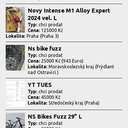
Novy Intense M1 Alloy Expert
2024 vel. L
Typ:
chci prodat
Cena:
125000 Kč
Lokalita:
Praha (Praha 3)
Ns bike fuzz
Typ:
chci prodat
Cena:
25000 Kč (943 Euro)
Lokalita:
Moravskoslezský kraj (Frýdlant
nad Ostravicí )
YT TUES
Typ:
chci prodat
Cena:
45000 Kč
Lokalita:
Středočeský kraj (Praha)
NS Bikes Fuzz 29" L
Typ:
chci prodat