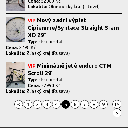
Cena:
52000 Kč
Lokalita:
Olomoucký kraj (Litovel)
Nový zadní výplet
VIP
Gipiemme/Syntace Straight Sram
XD 29"
Typ:
chci prodat
Cena:
2790 Kč
Lokalita:
Zlínský kraj (Rusava)
Minimálně jeté enduro CTM
VIP
Scroll 29"
Typ:
chci prodat
Cena:
32990 Kč
Lokalita:
Zlínský kraj (Rusava)
<
1
2
3
4
5
6
7
8
9
15
...
>