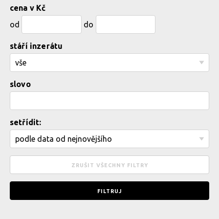
cena v Kč
od
do
stáří inzerátu
slovo
setřídit: