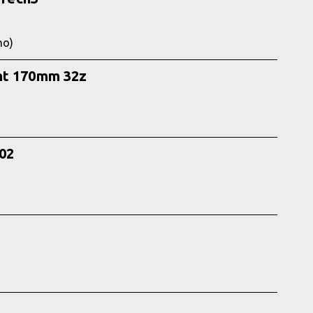
no)
nt 170mm 32z
702