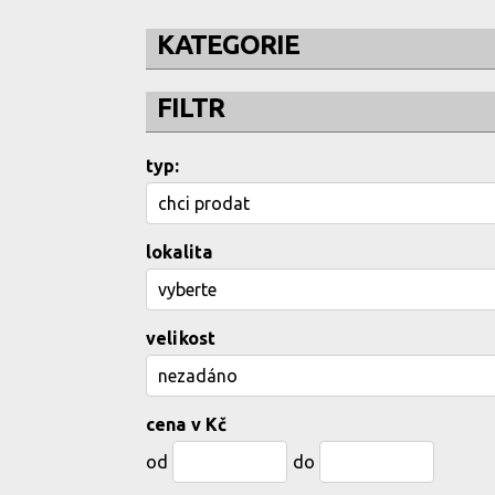
KATEGORIE
FILTR
typ:
lokalita
velikost
cena v Kč
od
do