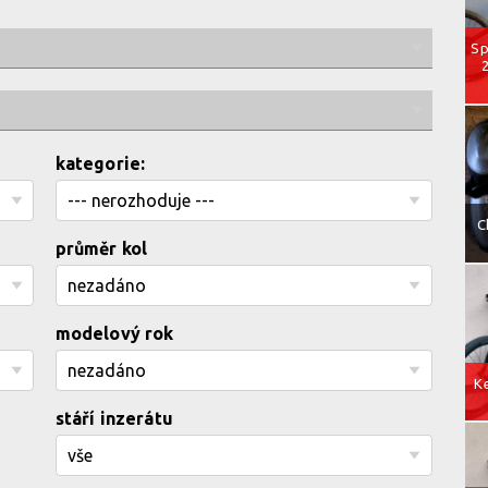
Sp
kategorie:
C
průměr kol
modelový rok
Ke
stáří inzerátu