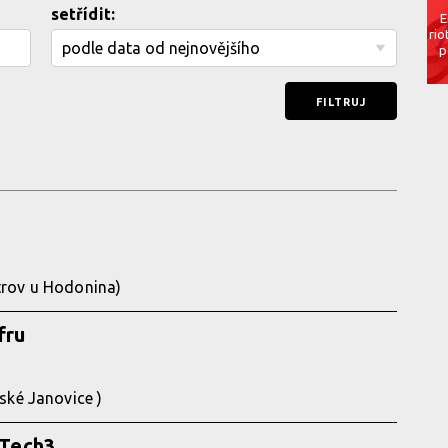
setřídit:
E
rio
p
trov u Hodonina)
fru
řské Janovice )
Tech3