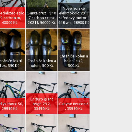
Nové horské
ecialized epic
Santa cruz - v10
elektrokolo 29” |
29 carbon m,
7 carbon cc mx
středový motor |
40000 Kč
2021 l, 96000 Kč
648 wh , 38900 Kč
Chrániče kolen a
hrániče loktů
Chrániče kolen a
holení six2,
fox, 590 Kč
holení, 500 Kč
500 Kč
Enduro giant
llys thorx 50,
reign 29 2,
Canyon neuron 6
29990 Kč
33490 Kč
, 35990 Kč