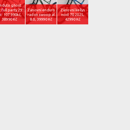
nduto ghost
t full party 29 -
Zánovní enduro
Zánovní kellys
c: 107 990kč,
radon swoop al
noid 70 2025,
38990 Kč
8.0, 39990 Kč
42990 Kč