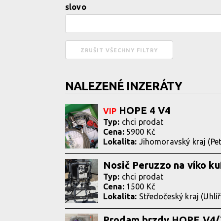
slovo
NALEZENÉ INZERÁTY
HOPE 4 V4
VIP
Typ:
chci prodat
Cena:
5900 Kč
Lokalita:
Jihomoravský kraj (Pe
Nosič Peruzzo na víko ku
Typ:
chci prodat
Cena:
1500 Kč
Lokalita:
Středočeský kraj (Uhlí
Prodam brzdy HOPE V4/