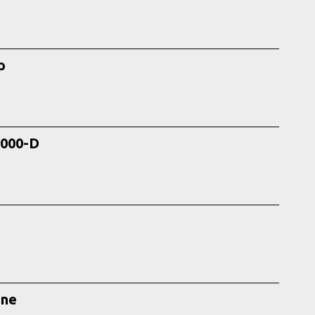
p
3000-D
une