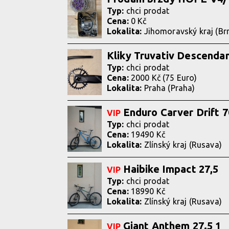
Typ:
chci prodat
Cena:
0 Kč
Lokalita:
Jihomoravský kraj (Br
Kliky Truvativ Descenda
Typ:
chci prodat
Cena:
2000 Kč (75 Euro)
Lokalita:
Praha (Praha)
Enduro Carver Drift 
VIP
Typ:
chci prodat
Cena:
19490 Kč
Lokalita:
Zlínský kraj (Rusava)
Haibike Impact 27,5
VIP
Typ:
chci prodat
Cena:
18990 Kč
Lokalita:
Zlínský kraj (Rusava)
Giant Anthem 27.5 1
VIP