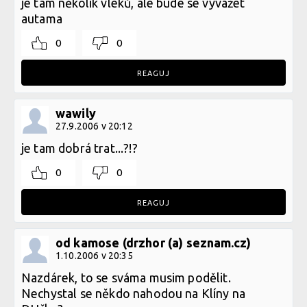
je tam několik vleků, ale bude se vyvážet
autama
0
0
REAGUJ
wawily
27.9.2006 v 20:12
je tam dobrá trat...?!?
0
0
REAGUJ
od kamose (drzhor (a) seznam.cz)
1.10.2006 v 20:35
Nazdárek, to se sváma musim podělit.
Nechystal se někdo nahodou na Klíny na