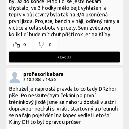
byl až do konce. Plno lidi se ještě někam
chystalo, ve 3 hodky mělo bejt vyhlášení a
teprv v půl čtvrtý byla tak na 3/4 ukončená
první jízda. Projetej benzín v háji, odřený rámy a
vidlice a celá sobota v prdely. Sem zvědavej
kolik lidí bude mít chut příští rok jet na Klíny.
0
0
REAGUJ
profesorikebara
2.10.2006 v 14:56
Bohužel je naprostá pravda to co tady DRzhor
píše! Po neskutečnym čekání po první
tréninkový jízdě jsme se nahoru dostali vlastní
dopravou- nechali si vrátit startovný a přeunuli
se na fajn poježdění na kopec vedle! Letošní
Klíny DH to byl opravdu průser