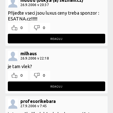
můůůů (buky.a (a) seznam.cz)
26.9.2006 v 20:37
Přijedte vseci jsou luxus ceny treba sponzor :
ESATNA.cz!!!!!!
0
0
REAGUJ
milhaus
26.9.2006 v 22:18
je tam vlek?
0
0
REAGUJ
profesorikebara
27.9.2006 v 7:45