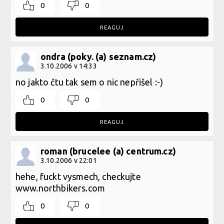
0
0
REAGUJ
ondra (poky. (a) seznam.cz)
3.10.2006 v 14:33
no jakto čtu tak sem o nic nepřišel :-)
0
0
REAGUJ
roman (brucelee (a) centrum.cz)
3.10.2006 v 22:01
hehe, fuckt vysmech, checkujte
www.northbikers.com
0
0