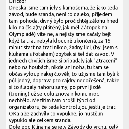
DHčko?
Dneska jsme tam jely s kamošema, že jako teda
závod, bude sranda, neni to daleko, přijedem
tam-pohoda, divný bylo proč chtěj zálohu hned
kilo na čísla(ty plátěný, jak měl Zátopek na
Olympiádě) vite ne, a nejisty sme začaly bejt
když ta trat nebyla kloudně ukončená, za 15
minut start na trati nikdo, žadny lidi, (byl jsem s
klukama s fotakem) zbytek si šel dat zavod. V
jedněch chvílích jsme si připadaly jak "Ztraceni"
nebo na houbách, nikde ani noha, tu tam se
občas vyloup nakej člověk, to už jsme tam byli k
půl jedný, doprava pro rajdry nedořešená, takže
si to šlapaly nahoru samy, po první jízdě
(trening) už se dolu znova nikomu moc
nechtělo. Mezitím tam prošli týpci od
organizatoru, že teda kontrolujou jestli je trat
OKa a že zachvíly to vypukne, jo hustě,m
vypuklo ale celkem sranda.
Dole pod Klínama se jely Závody do vrchu, celý