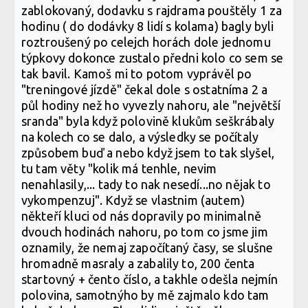
zablokovaný, dodavku s rajdrama pouštěly 1 za
hodinu ( do dodávky 8 lidí s kolama) bagly byli
roztroušený po celejch horách dole jednomu
týpkovy dokonce zustalo předni kolo co sem se
tak bavil. Kamoš mi to potom vyprávěl po
"treningové jízdě" čekal dole s ostatníma 2 a
půl hodiny než ho vyvezly nahoru, ale "největší
sranda" byla když polovině klukům seškrábaly
na kolech co se dalo, a výsledky se počítaly
způsobem buď a nebo když jsem to tak slyšel,
tu tam věty "kolik má tenhle, nevim
nenahlasily,... tady to nak nesedí...no nějak to
vykompenzuj". Když se vlastnim (autem)
někteří kluci od nás dopravily po minimalně
dvouch hodinách nahoru, po tom co jsme jim
oznamily, že nemaj započítaný časy, se slušne
hromadně masraly a zabalily to, 200 čenta
startovný + čento číslo, a takhle odešla nejmín
polovina, samotnýho by mě zajmalo kdo tam