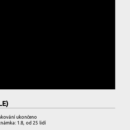
LE)
ování ukončeno
ámka: 1.8, od 25 lidí