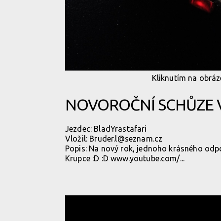
Kliknutím na obráze
NOVOROČNÍ SCHŮZE 
Jezdec:
BladYrastafari
Vložil:
Bruder.l@seznam.cz
Popis: Na nový rok, jednoho krásného odpol
Krupce :D :D
www.youtube.com/...