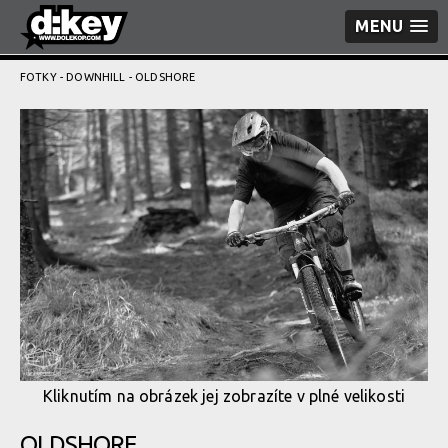
MENU
FOTKY
-
DOWNHILL
- OLDSHORE
Kliknutím na obrázek jej zobrazíte v plné velikosti
OLDSHORE