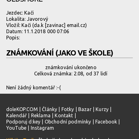
Jezdec:
Kači
Lokalita:
Javorový
Vložil:
Kači
(da.k [zavinac] email.cz)
Datum:
11.1.2018 000 07:06
Popis:
ZNÁMKOVÁNÍ (JAKO VE ŠKOLE)
známkování ukončeno
Celková známka: 2.08, od 37 lidí
Není žádný komentář :-(
doleKOP.COM
|
Články
|
Fotky
|
Bazar
|
Kurzy
|
Kalendář
|
Reklama
|
Kontakt
|
Podporuj d:key
|
Obchodní podmínky
|
Facebook
|
YouTube
|
Instagram