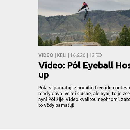
VIDEO
| KELI | 16.6.20 |
12
Video: Pól Eyeball Ho
up
Póla si pamatuji z prvního freeride contestu
tehdy dával velmi slušně, ale nyní, to je z
nyní Pól žije. Video kvalitou neohromí, za
to vždy pamatuj!