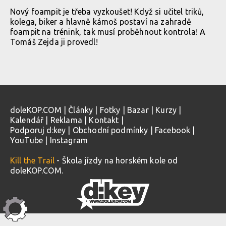
Nový foampit je třeba vyzkoušet! Když si učitel triků,
kolega, biker a hlavně kámoš postaví na zahradě
foampit na trénink, tak musí proběhnout kontrola! A
Tomáš Zejda ji provedl!
doleKOP.COM
|
Články
|
Fotky
|
Bazar
|
Kurzy
|
Kalendář
|
Reklama
|
Kontakt
|
Podporuj d:key
|
Obchodní podmínky
|
Facebook
|
YouTube
|
Instagram
Kill the Trail
- Škola jízdy na horském kole od
doleKOP.COM.