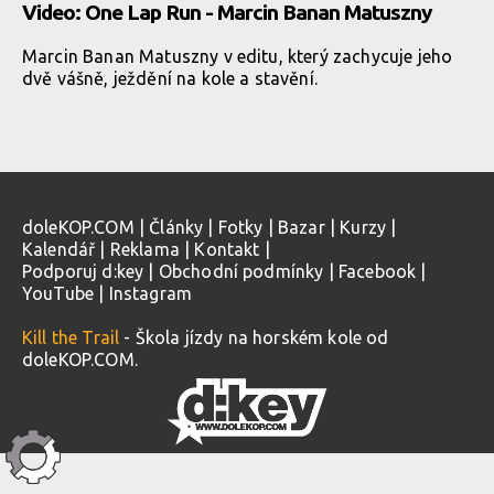
Video: One Lap Run - Marcin Banan Matuszny
Marcin Banan Matuszny v editu, který zachycuje jeho
dvě vášně, ježdění na kole a stavění.
doleKOP.COM
|
Články
|
Fotky
|
Bazar
|
Kurzy
|
Kalendář
|
Reklama
|
Kontakt
|
Podporuj d:key
|
Obchodní podmínky
|
Facebook
|
YouTube
|
Instagram
Kill the Trail
- Škola jízdy na horském kole od
doleKOP.COM.