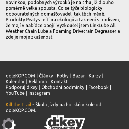
novinkou, podobných výrobků je na trhu již dlouho
poměrně velká spousta. Co se týče biologicky
odbouratelných odmašťovadel, tak těch méně.
Produkty Peatys míří na ekologii a tak není s podivem,
že mají v nabídce obojí. Vyzkoušel jsem LinkLube All
Weather Chain Lube a Foaming Drivetrain Degreaser a
zde je moje zkušenost.
doleKOP.COM
|
Články
|
Fotky
|
Bazar
|
Kurzy
|
Kalendář
|
Reklama
|
Kontakt
|
Podporuj d:key
|
Obchodní podmínky
|
Facebook
|
YouTube
|
Instagram
Kill the Trail
- Škola jízdy na horském kole od
doleKOP.COM.