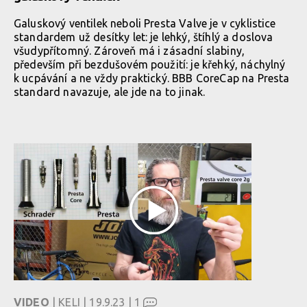
Galuskový ventilek neboli Presta Valve je v cyklistice
standardem už desítky let: je lehký, štíhlý a doslova
všudypřítomný. Zároveň má i zásadní slabiny,
především při bezdušovém použití: je křehký, náchylný
k ucpávání a ne vždy praktický. BBB CoreCap na Presta
standard navazuje, ale jde na to jinak.
VIDEO
| KELI | 19.9.23 |
1