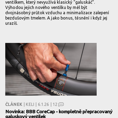
ventilkem, který nevyužívá klasický "galuskáč".
Výhodou jejich nového ventilku by měl být
dvojnásobný průtok vzduchu a minimalizace zalepení
bezdušovým tmelem. A jako bonus, těsnění i když jej
urazíš.
ČLÁNEK
| KELI | 6.1.26 |
12
Novinka: BBB CoreCap - kompletně přepracovaný
galuskový ventilek