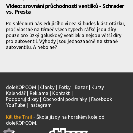
Video: srovnání průchodnosti ventilků - Schrader
vs. Presta
Po shlédnutí následujícího videa si budeš klást otázku,
proč vlastně na téměř všech typech ráfků jsou díry
pouze pro úzký galuskový ventilek a nejsou větší díry
pro autoventil. Výhody jsou jednoznačně na straně
autoventilu. A nebo ne?
doleKOP.COM
|
Články
|
Fotky
|
Bazar
|
Kurzy
|
Kalendář
|
Reklama
|
Kontakt
|
Podporuj d:key
|
Obchodní podmínky
|
Facebook
|
YouTube
|
Instagram
Kill the Trail
- Škola jízdy na horském kole od
doleKOP.COM.