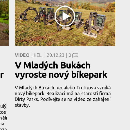
VIDEO
| KELI | 20.12.23 |
0
V Mladých Bukách
r
vyroste nový bikepark
V Mladých Bukách nedaleko Trutnova vzniká
nový bikepark. Realizaci má na starosti firma
Dirty Parks. Podívejte se na video ze zahájení
stavby.
ulý
tos
něli
na
onza