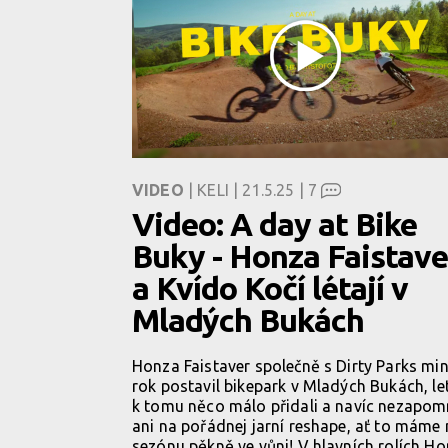
VIDEO
| KELI | 21.5.25 |
7
Video: A day at Bike
Buky - Honza Faistave
a Kvído Kočí létají v
Mladých Bukách
Honza Faistaver společně s Dirty Parks min
rok postavil bikepark v Mladých Bukách, le
k tomu něco málo přidali a navíc nezapom
ani na pořádnej jarní reshape, ať to máme 
sezónu pěkně ve vůni! V hlavních rolích H