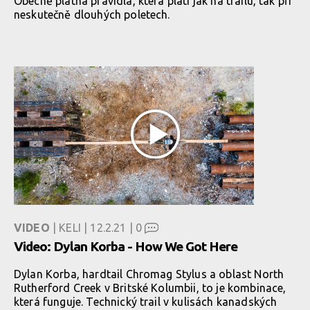
Obecně platná pravidla, která platí jak na trailu, tak při
neskutečně dlouhých poletech.
VIDEO
| KELI | 12.2.21 |
0
Video: Dylan Korba - How We Got Here
Dylan Korba, hardtail Chromag Stylus a oblast North
Rutherford Creek v Britské Kolumbii, to je kombinace,
která funguje. Technický trail v kulisách kanadských