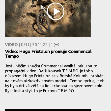
VIDEO
| KELI | 30.11.22 |
1
Video: Hugo Frixtalon promuje Commencal
Tempo
Jestli něčím značka Commencal vyniká, tak jsou to
propagační video. Další kousek T.E.M.P.O. je toho
důkazem. Hugo Frixtalon se v Britské Kolumbii prohání
na novém nízkozdvihovém modelu Tempo rychleji než
by byla drtivá většina lidí schopná na sjezdovém kole.
Rychlost a styl, to je Frixovo T.E.M.P.O.