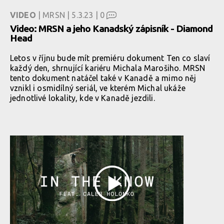
VIDEO
| MRSN | 5.3.23 |
0
Video: MRSN a jeho Kanadský zápisník - Diamond
Head
Letos v říjnu bude mít premiéru dokument Ten co slaví
každý den, shrnující kariéru Michala Marošiho. MRSN
tento dokument natáčel také v Kanadě a mimo něj
vznikl i osmidílný seriál, ve kterém Michal ukáže
jednotlivé lokality, kde v Kanadě jezdili.