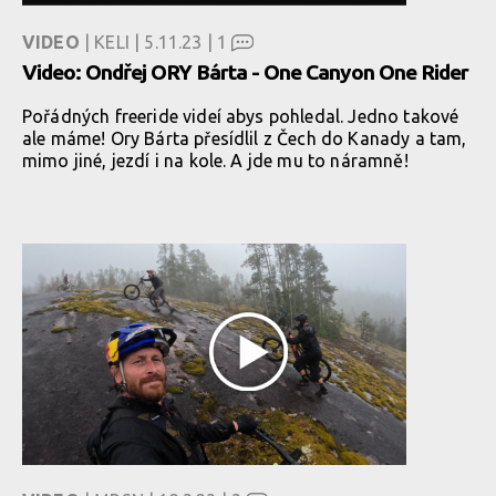
VIDEO
| KELI | 5.11.23 |
1
Video: Ondřej ORY Bárta - One Canyon One Rider
Pořádných freeride videí abys pohledal. Jedno takové
ale máme! Ory Bárta přesídlil z Čech do Kanady a tam,
mimo jiné, jezdí i na kole. A jde mu to náramně!