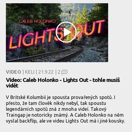
VIDEO
| KELI | 21.9.22 |
2
Video: Caleb Holonko - Lights Out - tohle musíš
vidět
V Britské Kolumbii je spousta provařených spotů. I
přesto, že tam člověk nikdy nebyl, tak spoustu
legendárních spotů zná z mnoha videí. Takový
Traingap je notoricky známý. A Caleb Holonko na něm
vyslal backflip, ale ve videu Lights Out má i jiné kousky.