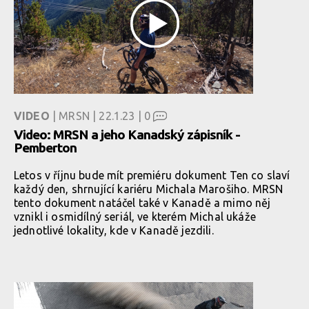
VIDEO
| MRSN | 22.1.23 |
0
Video: MRSN a jeho Kanadský zápisník -
Pemberton
Letos v říjnu bude mít premiéru dokument Ten co slaví
každý den, shrnující kariéru Michala Marošiho. MRSN
tento dokument natáčel také v Kanadě a mimo něj
vznikl i osmidílný seriál, ve kterém Michal ukáže
jednotlivé lokality, kde v Kanadě jezdili.