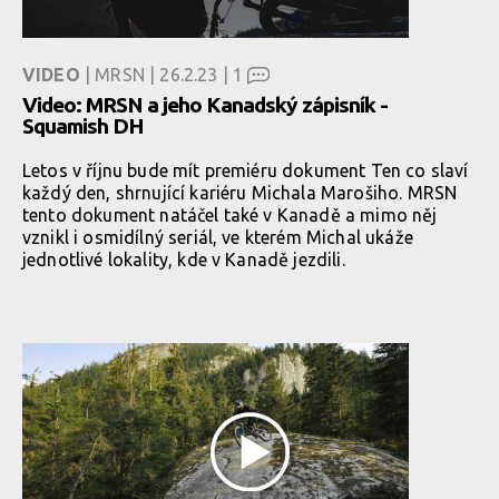
VIDEO
| MRSN | 26.2.23 |
1
Video: MRSN a jeho Kanadský zápisník -
Squamish DH
Letos v říjnu bude mít premiéru dokument Ten co slaví
každý den, shrnující kariéru Michala Marošiho. MRSN
tento dokument natáčel také v Kanadě a mimo něj
vznikl i osmidílný seriál, ve kterém Michal ukáže
jednotlivé lokality, kde v Kanadě jezdili.