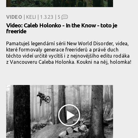
VIDEO
| KELI | 1.3.23 |
5
Video: Caleb Holonko - In the Know - toto je
freeride
Pamatuješ legendární sérii New World Disorder, videa,
které formovaly generace freeriderů a právě duch
těchto videí určitě vycítíš i z nejnovějšího editu rodáka
z Vancouveru Caleba Holonka. Koukni na něj, holomka!