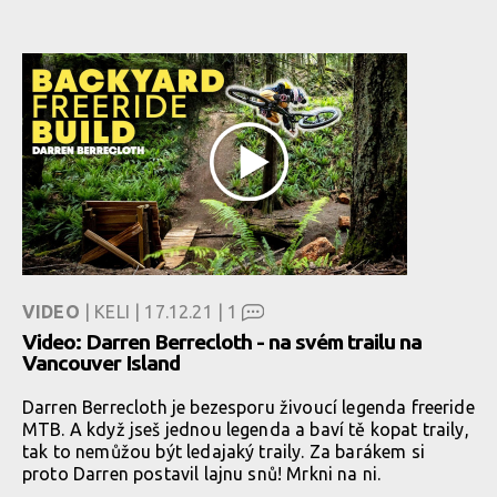
VIDEO
| KELI | 17.12.21 |
1
Video: Darren Berrecloth - na svém trailu na
Vancouver Island
Darren Berrecloth je bezesporu živoucí legenda freeride
MTB. A když jseš jednou legenda a baví tě kopat traily,
tak to nemůžou být ledajaký traily. Za barákem si
proto Darren postavil lajnu snů! Mrkni na ni.