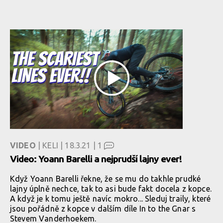
VIDEO
| KELI | 18.3.21 |
1
Video: Yoann Barelli a nejprudší lajny ever!
Když Yoann Barelli řekne, že se mu do takhle prudké
lajny úplně nechce, tak to asi bude fakt docela z kopce.
A když je k tomu ještě navíc mokro... Sleduj traily, které
jsou pořádně z kopce v dalším díle In to the Gnar s
Stevem Vanderhoekem.