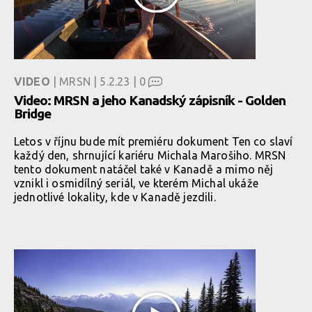
VIDEO
| MRSN | 5.2.23 |
0
Video: MRSN a jeho Kanadský zápisník - Golden
Bridge
Letos v říjnu bude mít premiéru dokument Ten co slaví
každý den, shrnující kariéru Michala Marošiho. MRSN
tento dokument natáčel také v Kanadě a mimo něj
vznikl i osmidílný seriál, ve kterém Michal ukáže
jednotlivé lokality, kde v Kanadě jezdili.