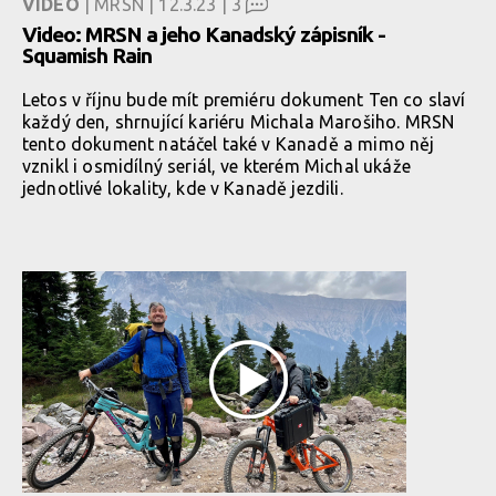
VIDEO
| MRSN | 12.3.23 |
3
Video: MRSN a jeho Kanadský zápisník -
Squamish Rain
Letos v říjnu bude mít premiéru dokument Ten co slaví
každý den, shrnující kariéru Michala Marošiho. MRSN
tento dokument natáčel také v Kanadě a mimo něj
vznikl i osmidílný seriál, ve kterém Michal ukáže
jednotlivé lokality, kde v Kanadě jezdili.