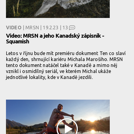
VIDEO
| MRSN | 19.2.23 |
13
Video: MRSN a jeho Kanadský zápisník -
Squamish
Letos v říjnu bude mít premiéru dokument Ten co slaví
každý den, shrnující kariéru Michala Marošiho. MRSN
tento dokument natáčel také v Kanadě a mimo něj
vznikl i osmidílný seriál, ve kterém Michal ukáže
jednotlivé lokality, kde v Kanadě jezdili.