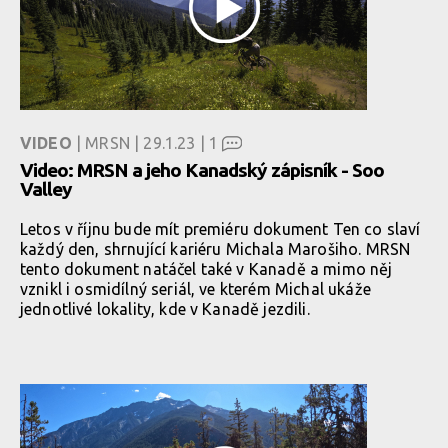
VIDEO
| MRSN | 29.1.23 |
1
Video: MRSN a jeho Kanadský zápisník - Soo
Valley
Letos v říjnu bude mít premiéru dokument Ten co slaví
každý den, shrnující kariéru Michala Marošiho. MRSN
tento dokument natáčel také v Kanadě a mimo něj
vznikl i osmidílný seriál, ve kterém Michal ukáže
jednotlivé lokality, kde v Kanadě jezdili.