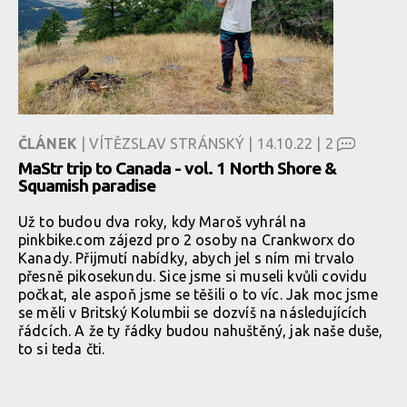
ČLÁNEK
| VÍTĚZSLAV STRÁNSKÝ | 14.10.22 |
2
MaStr trip to Canada - vol. 1 North Shore &
Squamish paradise
Už to budou dva roky, kdy Maroš vyhrál na
pinkbike.com zájezd pro 2 osoby na Crankworx do
Kanady. Přijmutí nabídky, abych jel s ním mi trvalo
přesně pikosekundu. Sice jsme si museli kvůli covidu
počkat, ale aspoň jsme se těšili o to víc. Jak moc jsme
se měli v Britský Kolumbii se dozvíš na následujících
řádcích. A že ty řádky budou nahuštěný, jak naše duše,
to si teda čti.