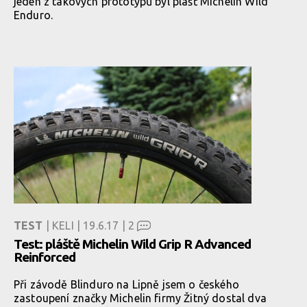
jeden z takových prototypů byl plášť Michelin Wild
Enduro.
TEST
| KELI | 19.6.17 |
2
Test: pláště Michelin Wild Grip R Advanced
Reinforced
Při závodě Blinduro na Lipně jsem o českého
zastoupení značky Michelin firmy Žitný dostal dva