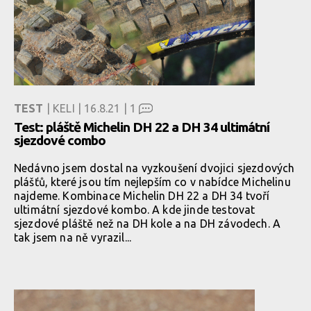
TEST
| KELI | 16.8.21 |
1
Test: pláště Michelin DH 22 a DH 34 ultimátní
sjezdové combo
Nedávno jsem dostal na vyzkoušení dvojici sjezdových
plášťů, které jsou tím nejlepším co v nabídce Michelinu
najdeme. Kombinace Michelin DH 22 a DH 34 tvoří
ultimátní sjezdové kombo. A kde jinde testovat
sjezdové pláště než na DH kole a na DH závodech. A
tak jsem na ně vyrazil...