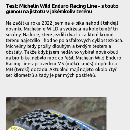
Test: Michelin Wild Enduro Racing Line - s touto
gumou na jistotu v jakémkoliv terénu
Na začátku roku 2022 jsem na e-bika nahodil tehdejší
novinku Michelin e-WILD a vydržela na kole téměř tři
sezóny. Na kole, které jezdili dva lidi a které kromě
terénu najezdilo i hodně po asfaltových cyklostezkách.
Micheliny tedy prošly dlouhým a tvrdým testem a
obstály. Takže když jsem nedávno vybíral nové obutí
na bio-bike, nebylo moc co řešit. Michelin Wild Enduro
Racing Line v provedení MS (měkčí směs) dopředu a
MH (tvrdší) dozadu. Aktuálně mají najeto okolo čtyř
set kilometrů a tady je pár mých postřehů.