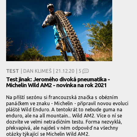
TEST
| DAN KLIMEŠ | 21.12.20 |
5
Test jinak: Jeromého divoká pneumatika -
Michelin Wild AM2 - novinka na rok 2021
Na příští sezónu si francouzská značka s obézním
panáčkem ve znaku - Michelin - připravil novou evoluci
pláště Wild Enduro. A tentokrát to nebude guma na
enduro, ale na all mountain... Wild AM2. Více o ní se
dozvíte ve velmi netradičním testu. Forma nezvyklá,
překvapivá, ale najdeš v něm odpověď na všechny
otázky týkající se Michelin Wild AM2.