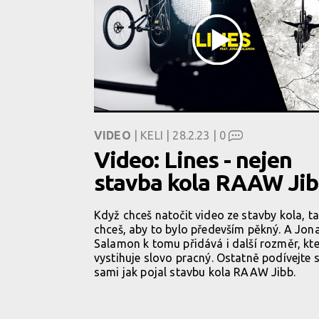
VIDEO
| KELI | 28.2.23 |
0
Video: Lines - nejen
stavba kola RAAW Ji
Když chceš natočit video ze stavby kola, t
chceš, aby to bylo především pěkný. A Jon
Salamon k tomu přidává i další rozměr, kte
vystihuje slovo pracný. Ostatně podívejte 
sami jak pojal stavbu kola RAAW Jibb.