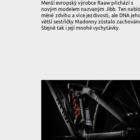
Menší evropský výrobce Raaw přichází s
novým modelem nazvaným Jibb. Ten nabí
méně zdvihu a více jezdivosti, ale DNA jeh
větší sestřičky Madonny zůstalo zachován
Stejně tak i její mnohé vychytávky.