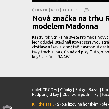
ČLÁNEK
| KELI | 11.10.17 |
9
Nová značka na trhu 
modelem Madonna
Každý rok vzniká na světě hromada nových 
jednoduché, stačí nalistovat správnou str
chytlavý název a v počítači navrhnout desi
taky trochu jinak, úplně od píky. Tuto, o p
když zakládal RAAW.
doleKOP.COM
|
Články
|
Fotky
|
Bazar
|
Kur
Podporuj d:key
|
Obchodní podmínky
|
Fac
Kill the Trail
- Škola jízdy na horském kole