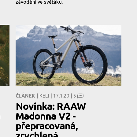
závodění ve svěťáku.
ČLÁNEK
| KELI | 17.1.20 |
5
Novinka: RAAW
a
Madonna V2 -
přepracovaná,
zrychlená