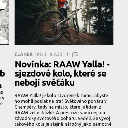
ČLÁNEK
| KELI | 9.2.23 |
11
Novinka: RAAW Yalla! -
bb
sjezdové kolo, které se
nebojí svěťáku
ak
as
RAAW Yalla! je kolo stvořené k tomu, abyste
rý
ho mohli poslat na trať Světového poháru v
se
Champéry, tedy na místo, které je lidem z
RAAW velmi blízké. A přestože sami nejsou
závodníky světového poháru, věděli, že vývoj
takového kola je stejně náročný jako samotné