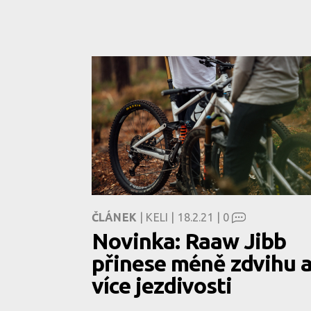
ČLÁNEK
| KELI | 18.2.21 |
0
Novinka: Raaw Jibb
přinese méně zdvihu 
více jezdivosti