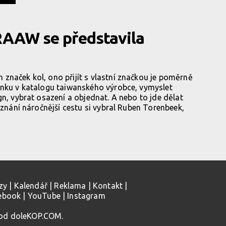
RAAW se představila
značek kol, ono přijít s vlastní značkou je poměrně
ánku v katalogu taiwanského výrobce, vymyslet
gn, vybrat osazení a objednat. A nebo to jde dělat
oznání náročnější cestu si vybral Ruben Torenbeek,
zy
|
Kalendář
|
Reklama
|
Kontakt
|
ebook
|
YouTube
|
Instagram
 od doleKOP.COM.