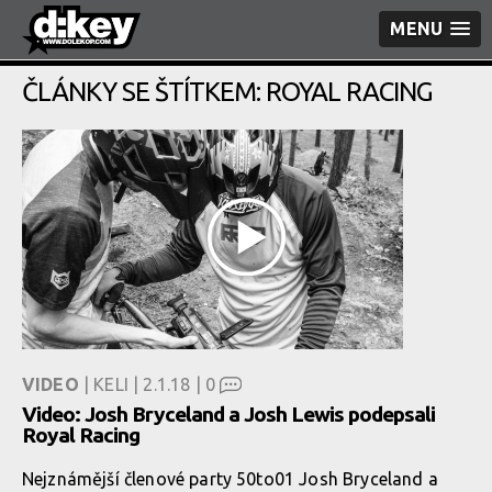
MENU
ČLÁNKY SE ŠTÍTKEM: ROYAL RACING
VIDEO
| KELI | 2.1.18 |
0
Video: Josh Bryceland a Josh Lewis podepsali
Royal Racing
Nejznámější členové party 50to01 Josh Bryceland a