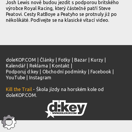
Josh Lewis nově budou jezdit s podporou britského
výrobce Royal Racing, který částečně patří Steve
Peatovi. Cesty RatBoye a Peatyho se protnuly již po
několikáté. Podívejte se na klasické vítací video.
doleKOP.COM
|
Články
|
Fotky
|
Bazar
|
Kurzy
|
Kalendář
|
Reklama
|
Kontakt
|
Podporuj d:key
|
Obchodní podmínky
|
Facebook
|
YouTube
|
Instagram
Kill the Trail
- Škola jízdy na horském kole od
doleKOP.COM.