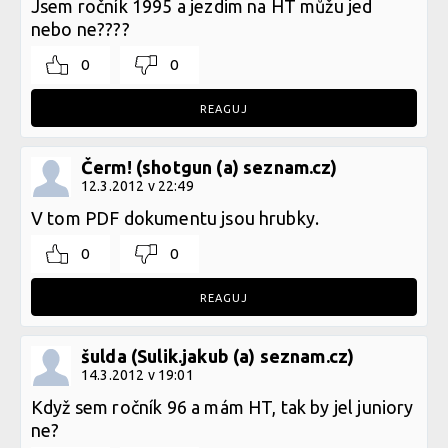
Jsem ročník 1995 a jezdim na HT můžu jed
nebo ne????
0
0
REAGUJ
Čerm! (shotgun (a) seznam.cz)
12.3.2012 v 22:49
V tom PDF dokumentu jsou hrubky.
0
0
REAGUJ
šulda (Sulik.jakub (a) seznam.cz)
14.3.2012 v 19:01
Když sem ročník 96 a mám HT, tak by jel juniory
ne?