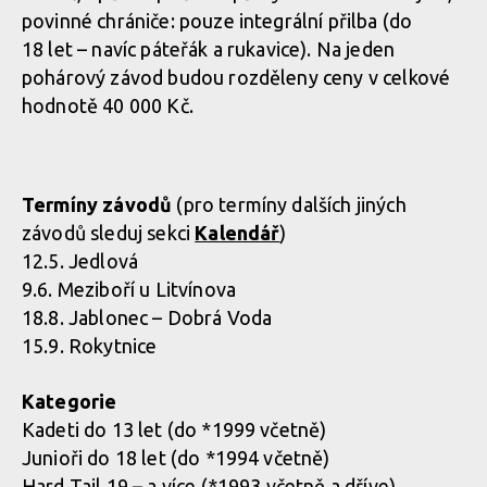
povinné chrániče: pouze integrální přilba (do
18 let – navíc páteřák a rukavice). Na jeden
pohárový závod budou rozděleny ceny v celkové
hodnotě 40 000 Kč.
Termíny závodů
(pro termíny dalších jiných
závodů sleduj sekci
Kalendář
)
12.5. Jedlová
9.6. Meziboří u Litvínova
18.8. Jablonec – Dobrá Voda
15.9. Rokytnice
Kategorie
Kadeti do 13 let (do *1999 včetně)
Junioři do 18 let (do *1994 včetně)
Hard Tail 19 – a více (*1993 včetně a dříve)