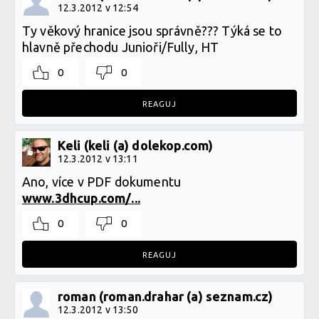
12.3.2012 v 12:54
Ty věkový hranice jsou správně??? Týká se to
hlavně přechodu Junioři/Fully, HT
0
0
REAGUJ
Keli (keli (a) dolekop.com)
12.3.2012 v 13:11
Ano, více v PDF dokumentu
www.3dhcup.com/...
0
0
REAGUJ
roman (roman.drahar (a) seznam.cz)
12.3.2012 v 13:50