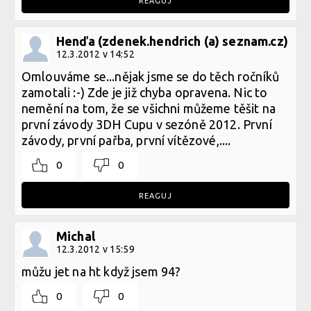
REAGUJ
Henďa (zdenek.hendrich (a) seznam.cz)
12.3.2012 v 14:52
Omlouváme se...nějak jsme se do těch ročníků
zamotali :-) Zde je již chyba opravena. Nic to
nemění na tom, že se všichni můžeme těšit na
první závody 3DH Cupu v sezóně 2012. První
závody, první pařba, první vítězové,....
0
0
REAGUJ
Michal
12.3.2012 v 15:59
můžu jet na ht když jsem 94?
0
0