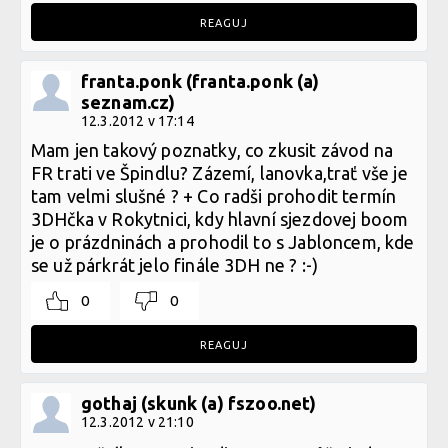
REAGUJ
franta.ponk (franta.ponk (a)
seznam.cz)
12.3.2012 v 17:14
Mam jen takový poznatky, co zkusit závod na
FR trati ve Špindlu? Zázemí, lanovka,trať vše je
tam velmi slušné ? + Co radši prohodit termín
3DHčka v Rokytnici, kdy hlavní sjezdovej boom
je o prázdninách a prohodil to s Jabloncem, kde
se už párkrát jelo finále 3DH ne ? :-)
0
0
REAGUJ
gothaj (skunk (a) fszoo.net)
12.3.2012 v 21:10