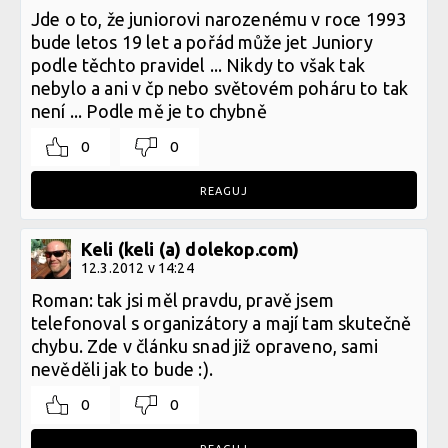
Jde o to, že juniorovi narozenému v roce 1993
bude letos 19 let a pořád může jet Juniory
podle těchto pravidel ... Nikdy to však tak
nebylo a ani v čp nebo světovém poháru to tak
není ... Podle mě je to chybně
0
0
REAGUJ
Keli (keli (a) dolekop.com)
12.3.2012 v 14:24
Roman: tak jsi měl pravdu, pravě jsem
telefonoval s organizátory a mají tam skutečně
chybu. Zde v článku snad již opraveno, sami
nevěděli jak to bude :).
0
0