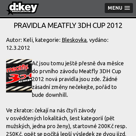
MENU
PRAVIDLA MEATFLY 3DH CUP 2012
Autor: Keli, kategorie:
Bleskovka
, vydáno:
12.3.2012
Ač jsou tomu ještě přesně dva měsíce
do prvního závodu Meatfly 3DH Cup
2012 nová pravidla jsou zde. Žádné
zásadní změny nečekejte, pořád to
bude downhill.
Ve zkratce: čekají na nás čtyři závody
v osvědčených lokalitách, šest kategorií (pět
mužských, jedna pro ženy), startovné 200Kč resp.
250Kč, opět se počítá lepší výsledek ze dvou jízd,