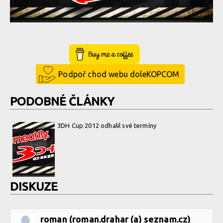
Buy Me a Coffee
Podpoř chod webu doleKOPCOM
PODOBNÉ ČLÁNKY
3DH Cup 2012 odhalil své termíny
DISKUZE
roman (roman.drahar (a) seznam.cz)