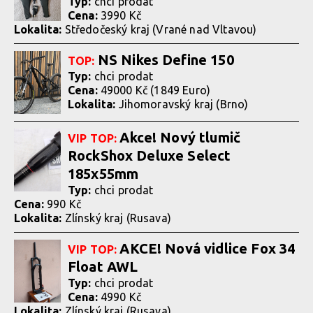
Typ:
chci prodat
Cena:
3990 Kč
Lokalita:
Středočeský kraj (Vrané nad Vltavou)
NS Nikes Define 150
TOP:
Typ:
chci prodat
Cena:
49000 Kč (1849 Euro)
Lokalita:
Jihomoravský kraj (Brno)
Akce! Nový tlumič
VIP
TOP:
RockShox Deluxe Select
185x55mm
Typ:
chci prodat
Cena:
990 Kč
Lokalita:
Zlínský kraj (Rusava)
AKCE! Nová vidlice Fox 34
VIP
TOP:
Float AWL
Typ:
chci prodat
Cena:
4990 Kč
Lokalita:
Zlínský kraj (Rusava)