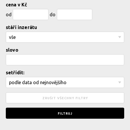
cena v Kč
od
do
stáří inzerátu
slovo
setřídit: