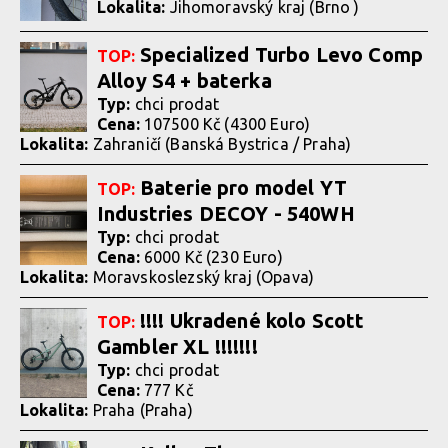
Lokalita:
Jihomoravský kraj (Brno )
Specialized Turbo Levo Comp
TOP:
Alloy S4 + baterka
Typ:
chci prodat
Cena:
107500 Kč (4300 Euro)
Lokalita:
Zahraničí (Banská Bystrica / Praha)
Baterie pro model YT
TOP:
Industries DECOY - 540WH
Typ:
chci prodat
Cena:
6000 Kč (230 Euro)
Lokalita:
Moravskoslezský kraj (Opava)
!!!! Ukradené kolo Scott
TOP:
Gambler XL !!!!!!!
Typ:
chci prodat
Cena:
777 Kč
Lokalita:
Praha (Praha)