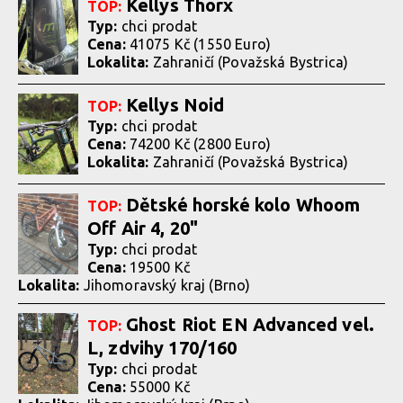
Kellys Thorx
TOP:
Typ:
chci prodat
Cena:
41075 Kč (1550 Euro)
Lokalita:
Zahraničí (Považská Bystrica)
Kellys Noid
TOP:
Typ:
chci prodat
Cena:
74200 Kč (2800 Euro)
Lokalita:
Zahraničí (Považská Bystrica)
Dětské horské kolo Whoom
TOP:
Off Air 4, 20"
Typ:
chci prodat
Cena:
19500 Kč
Lokalita:
Jihomoravský kraj (Brno)
Ghost Riot EN Advanced vel.
TOP:
L, zdvihy 170/160
Typ:
chci prodat
Cena:
55000 Kč