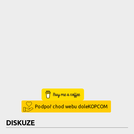
Buy Me a Coffee
Podpoř chod webu doleKOPCOM
DISKUZE