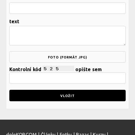
text
FOTO (FORMÁT JPG)
Kontrolní kód
opište sem
doleKOP.COM
|
Články
|
Fotky
|
Bazar
|
Kurzy
|