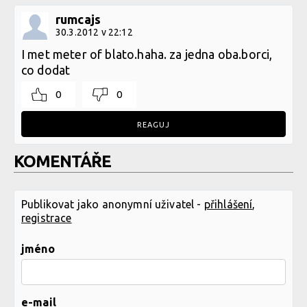
rumcajs
30.3.2012 v 22:12
I met meter of blato.haha. za jedna oba.borci,
co dodat
0
0
REAGUJ
KOMENTÁŘE
Publikovat jako anonymní uživatel -
přihlášení
,
registrace
jméno
e-mail