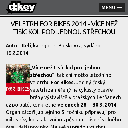
MENU
VELETRH FOR BIKES 2014 - VÍCE NEŽ
TISÍC KOL POD JEDNOU STŘECHOU
Autor: Keli, kategorie:
Bleskovka
, vydáno:
18.2.2014
„Více než tisíc kol pod jednou
střechou“
, tak zní motto letošního
veletrhu
For Bikes
. Jediný český
veletrh zaměřený na cyklisty otevře
brány výstaviště v pražských Letňanech
už po páté, konkrétně
ve dnech 28. – 30.3. 2014
.
Organizátoři jubilejního 5. ročníku připravují pro
milovníky kol a aktivního způsobu trávení volného
času, další novinky. Na své si přijdou všichni,