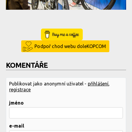
Buy Me a Coffee
Podpoř chod webu doleKOPCOM
KOMENTÁŘE
Publikovat jako anonymní uživatel -
přihlášení
,
registrace
jméno
e-mail