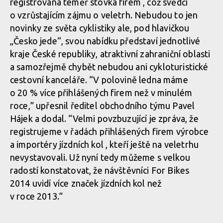
registrována téměř stovka firem , což svědčí
o vzrůstajícím zájmu o veletrh. Nebudou to jen
novinky ze světa cyklistiky ale, pod hlavičkou
„Česko jede“, svou nabídku představí jednotlivé
kraje České republiky, atraktivní zahraniční oblasti
a samozřejmě chybět nebudou ani cykloturistické
cestovní kanceláře. “V polovině ledna máme
o 20 % více přihlášených firem než v minulém
roce,” upřesnil ředitel obchodního týmu Pavel
Hájek a dodal. “Velmi povzbuzující je zpráva, že
registrujeme v řadách přihlášených firem výrobce
a importéry jízdních kol , kteří ještě na veletrhu
nevystavovali. Už nyní tedy můžeme s velkou
radostí konstatovat, že návštěvníci For Bikes
2014 uvidí více značek jízdních kol než
v roce 2013.”