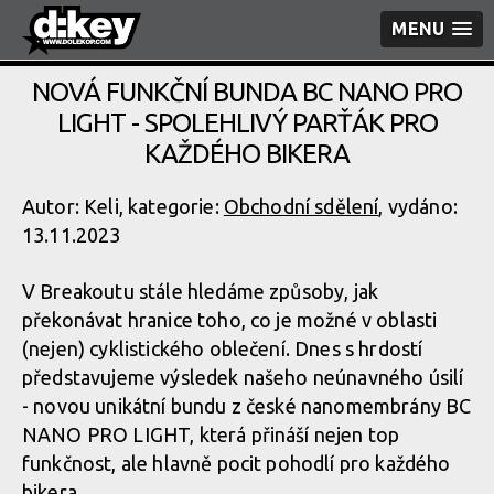
MENU
NOVÁ FUNKČNÍ BUNDA BC NANO PRO
LIGHT - SPOLEHLIVÝ PARŤÁK PRO
KAŽDÉHO BIKERA
Autor: Keli, kategorie:
Obchodní sdělení
, vydáno:
13.11.2023
V Breakoutu stále hledáme způsoby, jak
překonávat hranice toho, co je možné v oblasti
(nejen) cyklistického oblečení. Dnes s hrdostí
představujeme výsledek našeho neúnavného úsilí
- novou unikátní bundu z české nanomembrány BC
NANO PRO LIGHT, která přináší nejen top
funkčnost, ale hlavně pocit pohodlí pro každého
bikera.