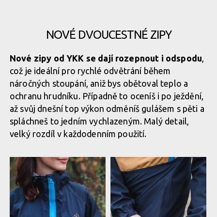
Nová funkční bunda BC
Nová funkční bunda BC NANO
NANO PRO LIGHT -
PRO LIGHT - spolehlivý parťák
spolehlivý parťák pro
pro každého bikera
každého bikera
NOVÉ DVOUCESTNÉ ZIPY
Nové zipy od YKK se dají rozepnout i odspodu
,
Nová funkční bunda BC NANO
což je ideální pro rychlé odvětrání během
PRO LIGHT - spolehlivý parťák
náročných stoupání, aniž bys obětoval teplo a
Nová funkční bunda BC
pro každého bikera
NANO PRO LIGHT -
ochranu hrudníku. Případně to oceníš i po ježdění,
spolehlivý parťák pro
až svůj dnešní top výkon odměníš gulášem s pěti a
každého bikera
spláchneš to jedním vychlazeným. Malý detail,
velký rozdíl v každodenním použití.
Nová funkční bunda BC NANO
PRO LIGHT - spolehlivý parťák
pro každého bikera
Nová funkční bunda BC
NANO PRO LIGHT -
spolehlivý parťák pro
každého bikera
Nová funkční bunda BC NANO
PRO LIGHT - spolehlivý parťák
pro každého bikera