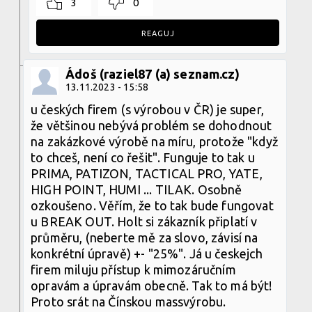
3
0
REAGUJ
Ádoš (raziel87 (a) seznam.cz)
13.11.2023 - 15:58
u českých firem (s výrobou v ČR) je super,
že většinou nebývá problém se dohodnout
na zakázkové výrobě na míru, protože "když
to chceš, není co řešit". Funguje to tak u
PRIMA, PATIZON, TACTICAL PRO, YATE,
HIGH POINT, HUMI ... TILAK. Osobně
ozkoušeno. Věřím, že to tak bude fungovat
u BREAK OUT. Holt si zákazník připlatí v
průměru, (neberte mě za slovo, závisí na
konkrétní úpravě) +- "25%". Já u českejch
firem miluju přístup k mimozáručním
opravám a úpravám obecně. Tak to má být!
Proto srát na Čínskou massvýrobu.