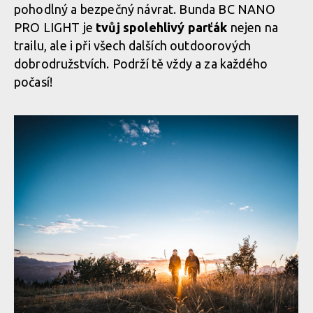
pohodlný a bezpečný návrat. Bunda BC NANO
PRO LIGHT je
tvůj spolehlivý parťák
nejen na
Nová funkční bunda BC NANO PRO LIGHT - spolehlivý parťák
Nová funkční bunda BC NANO PRO LIGHT - spolehlivý parťák
trailu, ale i při všech dalších outdoorových
pro každého bikera
pro každého bikera
dobrodružstvích. Podrží tě vždy a za každého
počasí!
Nová funkční bunda BC NANO PRO LIGHT - spolehlivý parťák
pro každého bikera
Nová funkční bunda BC NANO PRO LIGHT - spolehlivý parťák
pro každého bikera
Nová funkční bunda BC NANO PRO LIGHT - spolehlivý parťák
pro každého bikera