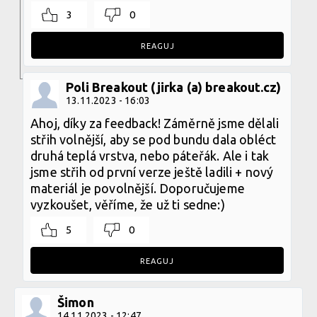
3
0
REAGUJ
Poli Breakout (jirka (a) breakout.cz)
13.11.2023 - 16:03
Ahoj, díky za feedback! Záměrně jsme dělali
střih volnější, aby se pod bundu dala obléct
druhá teplá vrstva, nebo páteřák. Ale i tak
jsme střih od první verze ještě ladili + nový
materiál je povolnější. Doporučujeme
vyzkoušet, věříme, že už ti sedne:)
5
0
REAGUJ
Šimon
14.11.2023 - 12:47