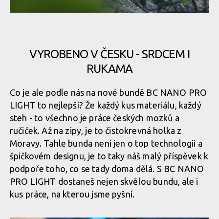
Nová funkční bunda BC
NANO PRO LIGHT -
spolehlivý parťák pro
Nová funkční bunda BC NANO PRO LIGHT - spolehlivý parťák
Nová funkční bunda BC NANO
každého bikera
pro každého bikera
PRO LIGHT - spolehlivý parťák
pro každého bikera
VYROBENO V ČESKU - SRDCEM I
RUKAMA
Nová funkční bunda BC NANO PRO LIGHT - spolehlivý parťák
pro každého bikera
Nová funkční bunda BC
Co je ale podle nás na nové bundě BC NANO PRO
Nová funkční bunda BC NANO
NANO PRO LIGHT -
PRO LIGHT - spolehlivý parťák
LIGHT to nejlepší? Že každý kus materiálu, každý
spolehlivý parťák pro
pro každého bikera
každého bikera
steh - to všechno je práce českých mozků a
Nová funkční bunda BC NANO PRO LIGHT - spolehlivý parťák
ručiček. Až na zipy, je to čistokrevná holka z
pro každého bikera
Moravy. Tahle bunda není jen o top technologii a
špičkovém designu, je to taky náš malý příspěvek k
Nová funkční bunda BC NANO
PRO LIGHT - spolehlivý parťák
podpoře toho, co se tady doma dělá. S BC NANO
Nová funkční bunda BC
Nová funkční bunda BC NANO PRO LIGHT - spolehlivý parťák
pro každého bikera
NANO PRO LIGHT -
PRO LIGHT dostaneš nejen skvělou bundu, ale i
pro každého bikera
spolehlivý parťák pro
kus práce, na kterou jsme pyšní.
každého bikera