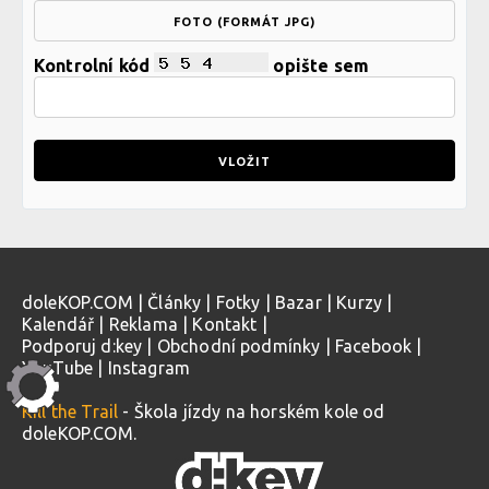
FOTO (FORMÁT JPG)
Kontrolní kód
opište sem
doleKOP.COM
|
Články
|
Fotky
|
Bazar
|
Kurzy
|
Kalendář
|
Reklama
|
Kontakt
|
Podporuj d:key
|
Obchodní podmínky
|
Facebook
|
YouTube
|
Instagram
Kill the Trail
- Škola jízdy na horském kole od
doleKOP.COM.