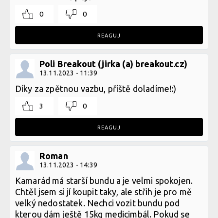
Nová funkční bunda BC NANO PRO LIGHT - spolehlivý parťák
pro každého bikera
0
0
REAGUJ
Nová funkční bunda BC NANO PRO LIGHT - spolehlivý parťák
pro každého bikera
Poli Breakout (jirka (a) breakout.cz)
13.11.2023 - 11:39
Díky za zpětnou vazbu, příště doladíme!:)
Nová funkční bunda BC NANO PRO LIGHT - spolehlivý parťák
3
0
pro každého bikera
REAGUJ
Roman
13.11.2023 - 14:39
Kamarád má starší bundu a je velmi spokojen.
Chtěl jsem si jí koupit taky, ale střih je pro mě
velký nedostatek. Nechci vozit bundu pod
kterou dám ještě 15kg medicimbál. Pokud se