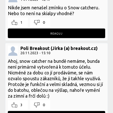
Nikde jsem nenašel zmínku o Snow catcheru.
Nebo to není na skialpy vhodné?
1
0
REAGUJ
Poli Breakout (Jirka (a) breakout.cz)
20.11.2023 - 15:10
Ahoj, snow catcher na bundě nemáme, bunda
není primárně vytvořená k tomuto účelu.
Nicméně za dobu co jí prodáváme, se nám
ozvalo spoustu zákazníků, že ji takhle využívá.
Protože je funkční a velmi skladná, vezmou si jí
do batohu, oblečou na výšlap, nahoře vymění
za zimní a frčí dolů :)
3
0