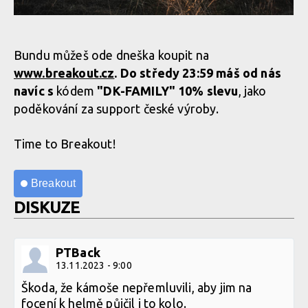
Nová funkční bunda BC NANO PRO LIGHT - spolehlivý parťák
pro každého bikera
Bundu můžeš ode dneška koupit na
www.breakout.cz
. Do středy 23:59 máš od nás
navíc s
kódem
"DK-FAMILY" 10% slevu
, jako
Nová funkční bunda BC NANO PRO LIGHT - spolehlivý parťák
poděkování za support české výroby.
pro každého bikera
Time to Breakout!
Nová funkční bunda BC NANO PRO LIGHT - spolehlivý parťák
pro každého bikera
Breakout
DISKUZE
Nová funkční bunda BC NANO PRO LIGHT - spolehlivý parťák
PTBack
pro každého bikera
13.11.2023 - 9:00
Škoda, že kámoše nepřemluvili, aby jim na
focení k helmě půjčil i to kolo.