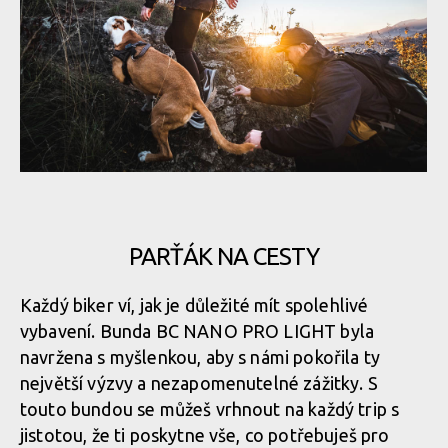
Nová funkční bunda BC NANO PRO LIGHT - spolehlivý parťák
pro každého bikera
Nová funkční bunda BC NANO PRO LIGHT - spolehlivý parťák
Nová funkční bunda BC NANO PRO LIGHT - spolehlivý parťák
pro každého bikera
pro každého bikera
PARŤÁK NA CESTY
Nová funkční bunda BC NANO PRO LIGHT - spolehlivý parťák
Nová funkční bunda BC NANO PRO LIGHT - spolehlivý parťák
Každý biker ví, jak je důležité mít spolehlivé
pro každého bikera
pro každého bikera
vybavení. Bunda BC NANO PRO LIGHT byla
navržena s myšlenkou, aby s námi pokořila ty
největší výzvy a nezapomenutelné zážitky. S
Nová funkční bunda BC NANO PRO LIGHT - spolehlivý parťák
Nová funkční bunda BC NANO PRO LIGHT - spolehlivý parťák
touto bundou se můžeš vrhnout na každý trip s
pro každého bikera
pro každého bikera
jistotou, že ti poskytne vše, co potřebuješ pro