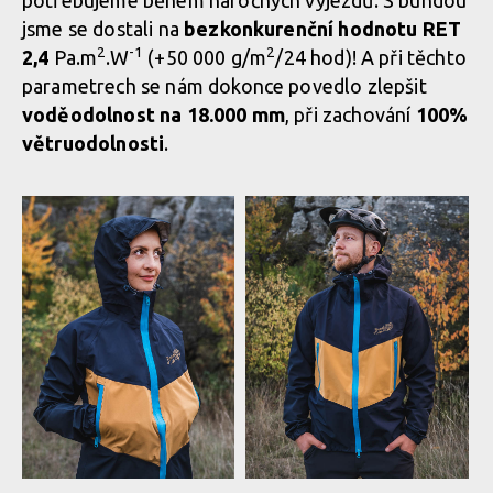
potřebujeme během náročných výjezdů. S bundou
pro každého bikera
jsme se dostali na
bezkonkurenční hodnotu RET
2
-1
2
2,4
Pa.m
.W
(+50 000 g/m
/24 hod)! A při těchto
parametrech se nám dokonce povedlo zlepšit
Nová funkční bunda BC NANO PRO LIGHT - spolehlivý parťák
voděodolnost na 18.000 mm
, při zachování
100%
pro každého bikera
větruodolnosti
.
Nová funkční bunda BC NANO PRO LIGHT - spolehlivý parťák
pro každého bikera
Nová funkční bunda BC NANO PRO LIGHT - spolehlivý parťák
pro každého bikera
Nová funkční bunda BC NANO PRO LIGHT - spolehlivý parťák
pro každého bikera