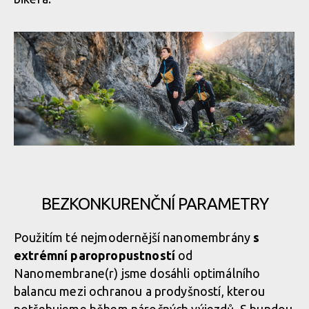
Nová funkční bunda BC NANO PRO LIGHT - spolehlivý parťák
pro každého bikera
BEZKONKURENČNÍ PARAMETRY
Nová funkční bunda BC NANO PRO LIGHT - spolehlivý parťák
Použitím té nejmodernější nanomembrány
s
pro každého bikera
extrémní paropropustností
od
Nanomembrane(r) jsme dosáhli optimálního
balancu mezi ochranou a prodyšností, kterou
Nová funkční bunda BC NANO PRO LIGHT - spolehlivý parťák