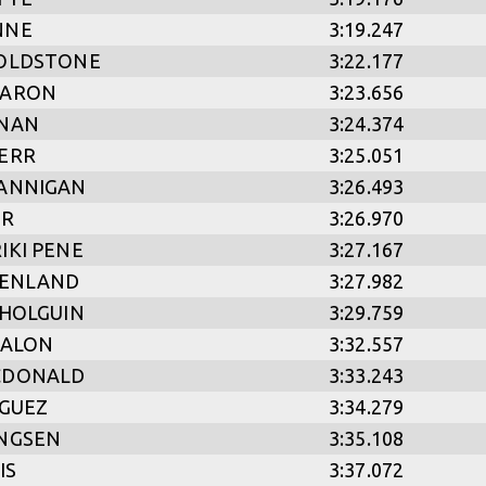
NNE
3:19.247
OLDSTONE
3:22.177
EARON
3:23.656
SNAN
3:24.374
ERR
3:25.051
ANNIGAN
3:26.493
ER
3:26.970
IKI PENE
3:27.167
EENLAND
3:27.982
 HOLGUIN
3:29.759
TALON
3:32.557
CDONALD
3:33.243
IGUEZ
3:34.279
NGSEN
3:35.108
IS
3:37.072