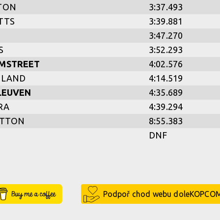
TON
3:37.493
TTS
3:39.881
3:47.270
S
3:52.293
MSTREET
4:02.576
ELAND
4:14.519
LEUVEN
4:35.689
RA
4:39.294
ATTON
8:55.383
S
DNF
Buy Me a Coffee
Podpoř chod webu doleKOPCO