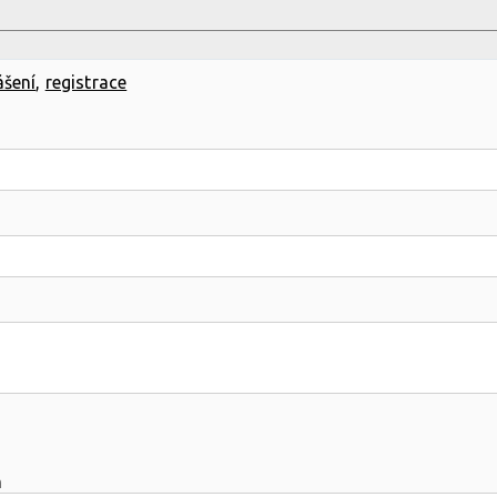
ášení
,
registrace
m