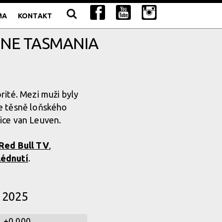
MA
KONTAKT
INE TASMANIA
rité. Mezi muži byly
ice těsně loňského
ice van Leuven.
Red Bull TV
,
lédnutí
.
 2025
+0.000