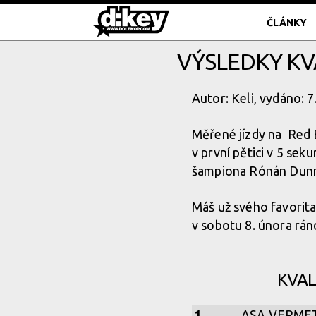
ČLÁNKY
VÝSLEDKY KV
Autor: Keli, vydáno: 
Měřené jízdy na Red B
v první pětici v 5 sek
šampiona Rónán Dunne.
Máš už svého favorita
v sobotu 8. února ráno
KVAL
1
ASA VERME