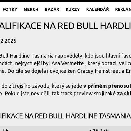
FOTKY
MERCH
BAZAR
KURZY
KALENDÁŘ
REKLA
ALIFIKACE NA RED BULL HARDL
7.2.2025
ull Hardline Tasmania napověděly, kdo jsou hlavní favo
undách, nejrychlejší byl Asa Vermette , který porazil vel
 Do cíle se dojela i dvojice žen Gracey Hemstreet a Er
 do zítřejšího závodu, který se jede
v přímém přenosu 
. Pokud jste neviděli, tak track preview stojí také
za sh
IFIKACE NA RED BULL HARDLINE TASMANIA
TTE
3:19.176