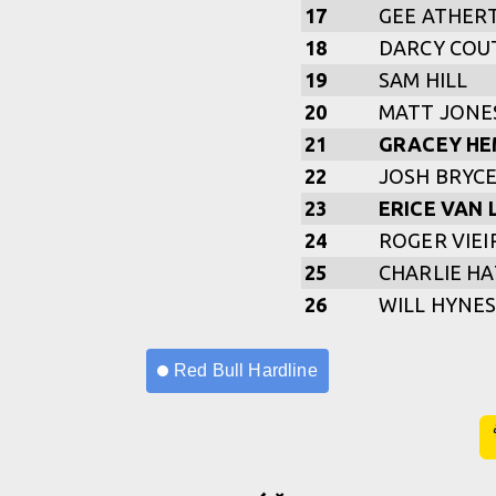
17
GEE ATHER
18
DARCY COU
19
SAM HILL
20
MATT JONE
21
GRACEY HE
22
JOSH BRYC
23
ERICE VAN 
24
ROGER VIEI
25
CHARLIE H
26
WILL HYNE
Red Bull Hardline