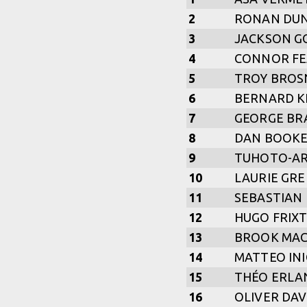
2
RONAN DU
3
JACKSON G
4
CONNOR F
5
TROY BRO
6
BERNARD K
7
GEORGE BR
8
DAN BOOK
9
TUHOTO-AR
10
LAURIE GR
11
SEBASTIAN
12
HUGO FRIX
13
BROOK MA
14
MATTEO IN
15
THÉO ERLA
16
OLIVER DAV