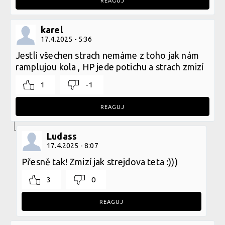
REAGUJ
karel
17.4.2025 - 5:36
Jestli všechen strach nemáme z toho jak nám
ramplujou kola , HP jede potichu a strach zmizí
1
-1
REAGUJ
Ludass
17.4.2025 - 8:07
Přesně tak! Zmizí jak strejdova teta :)))
3
0
REAGUJ