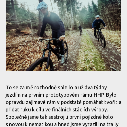
Vojta Bláha přibližuje vývoj a testování highpivot prototypu
Vojta Bláha přibližuje vývoj a testování highpivot prototypu
CDuro HHP
CDuro HHP
Vojta Bláha přibližuje vývoj a testování highpivot prototypu
CDuro HHP
Vojta Bláha přibližuje vývoj a testování highpivot prototypu
Vojta Bláha přibližuje vývoj a testování highpivot prototypu
CDuro HHP
CDuro HHP
To se za mě rozhodně splnilo a už dva týdny
jezdím na prvním prototypovém rámu HHP. Bylo
opravdu zajímavé rám v podstatě pomáhat tvořit a
Vojta Bláha přibližuje vývoj a testování highpivot prototypu
Vojta Bláha přibližuje vývoj a testování highpivot prototypu
přidat ruku k dílu ve finálních stádiích výroby.
CDuro HHP
CDuro HHP
Společně jsme tak sestrojili první pojízdné kolo
s novou kinematikou a hned jsme vyrazili na traily