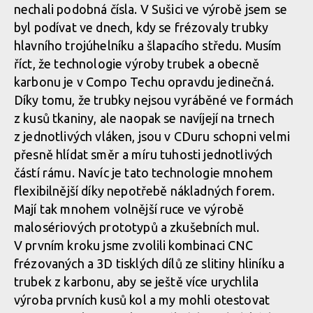
nechali podobná čísla. V Sušici ve výrobě jsem se
byl podívat ve dnech, kdy se frézovaly trubky
Vojta Bláha přibližuje vývoj a testování highpivot prototypu
hlavního trojúhelníku a šlapacího středu. Musím
CDuro HHP
říct, že technologie výroby trubek a obecně
karbonu je v Compo Techu opravdu jedinečná.
Díky tomu, že trubky nejsou vyráběné ve formách
Vojta Bláha přibližuje vývoj a testování highpivot prototypu
z kusů tkaniny, ale naopak se navíjejí na trnech
CDuro HHP
z jednotlivých vláken, jsou v CDuru schopni velmi
přesně hlídat směr a míru tuhosti jednotlivých
částí rámu. Navíc je tato technologie mnohem
Vojta Bláha přibližuje vývoj a testování highpivot prototypu
flexibilnější díky nepotřebě nákladných forem.
CDuro HHP
Mají tak mnohem volnější ruce ve výrobě
malosériových prototypů a zkušebních mul.
V prvním kroku jsme zvolili kombinaci CNC
frézovaných a 3D tisklých dílů ze slitiny hliníku a
trubek z karbonu, aby se ještě více urychlila
výroba prvních kusů kol a my mohli otestovat