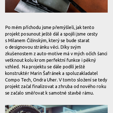
Vojta Bláha přibližuje vývoj a testování highpivot prototypu
CDuro HHP
Po mém příchodu jsme přemýšleli, jak tento
projekt posunout ještě dál a spojili jsme cesty
s Milanem Čižinským, který se bude starat
Vojta Bláha přibližuje vývoj a testování highpivot prototypu
o designovou stránku věci. Díky svým
CDuro HHP
zkušenostem z auto-motive má v mých očích šanci
vetknout kolu krom perfektní funkce i pěkný
vzhled. Na projektu se dále podílí ještě
Vojta Bláha přibližuje vývoj a testování highpivot prototypu
konstruktér Marin Šafránek a spoluzakladatel
CDuro HHP
Compo Tech, Ondra Uher. V tomto složení se tedy
projekt začal finalizovat a zhruba od nového roku
se začalo směřovat k samotné stavbě rámu.
Vojta Bláha přibližuje vývoj a testování highpivot prototypu
CDuro HHP