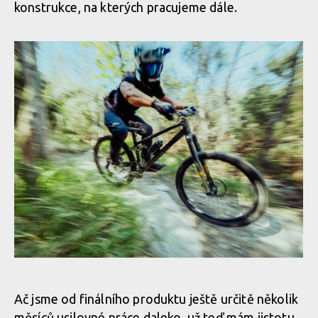
konstrukce, na kterých pracujeme dále.
Vojta Bláha přibližuje vývoj a testování highpivot prototypu
CDuro HHP
Ač jsme od finálního produktu ještě určitě několik
měsíců usilovné práce daleko, už teď mám jistotu,