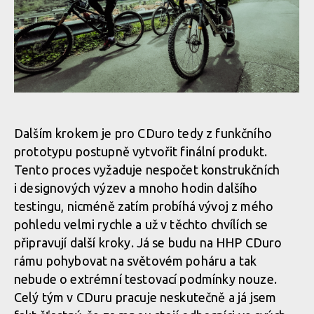
Vojta Bláha přibližuje vývoj a testování highpivot prototypu
CDuro HHP
Dalším krokem je pro CDuro tedy z funkčního
prototypu postupně vytvořit finální produkt.
Tento proces vyžaduje nespočet konstrukčních
Vojta Bláha přibližuje vývoj a testování highpivot prototypu
i designových výzev a mnoho hodin dalšího
CDuro HHP
testingu, nicméně zatím probíhá vývoj z mého
pohledu velmi rychle a už v těchto chvílích se
připravují další kroky. Já se budu na HHP CDuro
Vojta Bláha přibližuje vývoj a testování highpivot prototypu
rámu pohybovat na světovém poháru a tak
CDuro HHP
nebude o extrémní testovací podmínky nouze.
Celý tým v CDuru pracuje neskutečně a já jsem