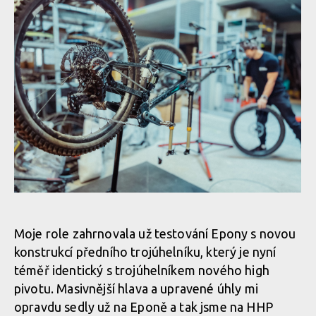
Vojta Bláha přibližuje vývoj a testování highpivot prototypu
CDuro HHP
Vojta Bláha přibližuje vývoj a testování highpivot prototypu
CDuro HHP
Moje role zahrnovala už testování Epony s novou
konstrukcí předního trojúhelníku, který je nyní
téměř identický s trojúhelníkem nového high
Vojta Bláha přibližuje vývoj a testování highpivot prototypu
pivotu. Masivnější hlava a upravené úhly mi
CDuro HHP
opravdu sedly už na Eponě a tak jsme na HHP