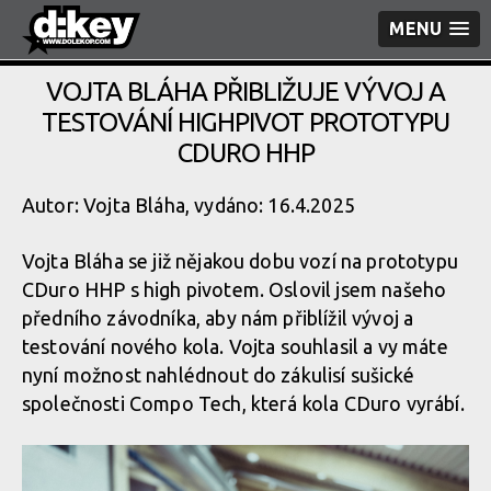
MENU
VOJTA BLÁHA PŘIBLIŽUJE VÝVOJ A
TESTOVÁNÍ HIGHPIVOT PROTOTYPU
CDURO HHP
Autor: Vojta Bláha, vydáno: 16.4.2025
Vojta Bláha se již nějakou dobu vozí na prototypu
CDuro HHP s high pivotem. Oslovil jsem našeho
předního závodníka, aby nám přiblížil vývoj a
testování nového kola. Vojta souhlasil a vy máte
nyní možnost nahlédnout do zákulisí sušické
společnosti Compo Tech, která kola CDuro vyrábí.