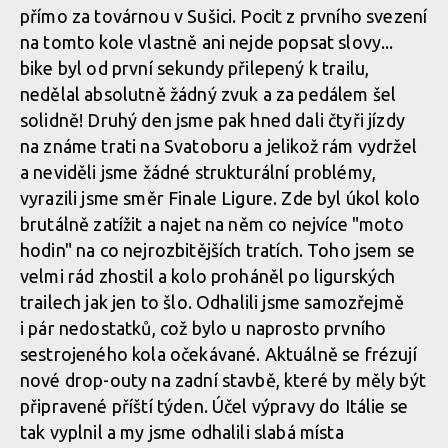
přímo za továrnou v Sušici. Pocit z prvního svezení
Vojta Bláha přibližuje vývoj a testování highpivot prototypu
na tomto kole vlastně ani nejde popsat slovy...
CDuro HHP
bike byl od první sekundy přilepený k trailu,
nedělal absolutně žádný zvuk a za pedálem šel
solidně! Druhý den jsme pak hned dali čtyři jízdy
Vojta Bláha přibližuje vývoj a testování highpivot prototypu
na známe trati na Svatoboru a jelikož rám vydržel
CDuro HHP
a neviděli jsme žádné strukturální problémy,
vyrazili jsme směr Finale Ligure. Zde byl úkol kolo
brutálně zatížit a najet na něm co nejvíce "moto
Vojta Bláha přibližuje vývoj a testování highpivot prototypu
hodin" na co nejrozbitějších tratích. Toho jsem se
CDuro HHP
velmi rád zhostil a kolo proháněl po ligurských
trailech jak jen to šlo. Odhalili jsme samozřejmě
i pár nedostatků, což bylo u naprosto prvního
sestrojeného kola očekávané. Aktuálně se frézují
nové drop-outy na zadní stavbě, které by měly být
připravené příští týden. Účel výpravy do Itálie se
tak vyplnil a my jsme odhalili slabá místa