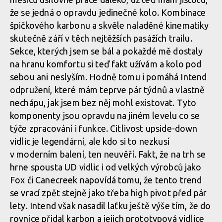
že se jedná o opravdu jedinečné kolo. Kombinace
Vojta Bláha přibližuje vývoj a testování highpivot prototypu
špičkového karbonu a skvěle naladěné kinematiky
CDuro HHP
skutečně září v těch nejtěžších pasážích trailu.
Sekce, kterých jsem se bál a pokaždé mě dostaly
na hranu komfortu si teď fakt užívám a kolo pod
Vojta Bláha přibližuje vývoj a testování highpivot prototypu
sebou ani neslyším. Hodně tomu i pomáhá Intend
CDuro HHP
odpružení, které mám teprve pár týdnů a vlastně
nechápu, jak jsem bez něj mohl existovat. Tyto
komponenty jsou opravdu na jiném levelu co se
Vojta Bláha přibližuje vývoj a testování highpivot prototypu
týče zpracování i funkce. Citlivost upside-down
CDuro HHP
vidlic je legendární, ale kdo si to nezkusí
v moderním balení, ten neuvěří. Fakt, že na trh se
hrne spousta UD vidlic i od velkých výrobců jako
Vojta Bláha přibližuje vývoj a testování highpivot prototypu
Fox či Canecreek napovídá tomu, že tento trend
CDuro HHP
se vrací zpět stejně jako třeba high pivot před pár
lety. Intend však nasadil laťku ještě výše tím, že do
rovnice přidal karbon a jejich prototypová vidlice