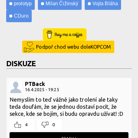
prototyp
Milan Čižinský
Vojta Bláha
CDuro
Buy Me a Coffee
Podpoř chod webu doleKOPCOM
DISKUZE
PTBack
16.4.2025 - 19:25
Nemyslím to teď vážně jako trolení ale taky
teda doufám, že se jednou dostaví pocit, že
sekce, kde se bojím, si budu opravdu užívat! :D
4
0