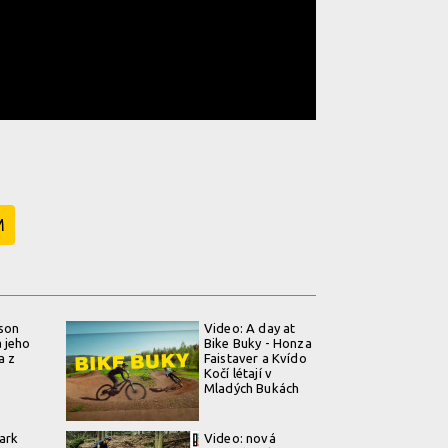
M
son
Video: A day at
 jeho
Bike Buky - Honza
a z
Faistaver a Kvído
Kočí létají v
Mladých Bukách
ark
Video: nová