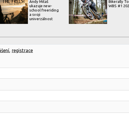
Andy Mitaš
Bikerally T
ukazuje new-
WBS #1 20
school freeriding
a svoji
univerzálnost
ášení
,
registrace