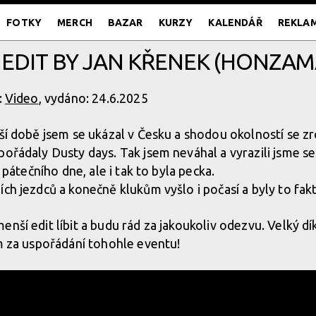
FOTKY
MERCH
BAZAR
KURZY
KALENDÁŘ
REKLA
EO EDIT BY JAN KŘENEK (HONZ
:
Video
, vydáno: 24.6.2025
lší době jsem se ukázal v Česku a shodou okolností se z
pořádaly Dusty days. Tak jsem neváhal a vyrazili jsme se
z pátečního dne, ale i tak to byla pecka.
ích jezdců a konečně klukům vyšlo i počasí a byly to fak
enší edit líbit a budu rád za jakoukoliv odezvu. Velký d
lm za uspořádání tohohle eventu!