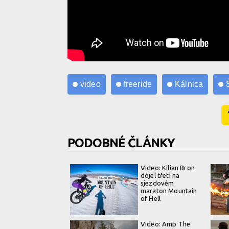
video
freeride
Kálnica
PODOBNÉ ČLÁNKY
Video: Kilian Bron
dojel třetí na
sjezdovém
maraton Mountain
of Hell
Video: Amp The