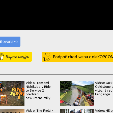
Slovensko
Buy Me a Coffee
Podpoř chod webu doleKOPCO
Video: Tomomi
Video: Jack
Nishikubo v Ride
Goldstone a
to Survive 2
vítězná jízd
předvádí
Leogangu
neskutečné triky
Video: The Frelsi -
Video: HEIp