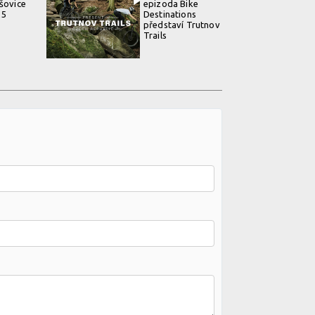
ošovice
epizoda Bike
25
Destinations
představí Trutnov
Trails