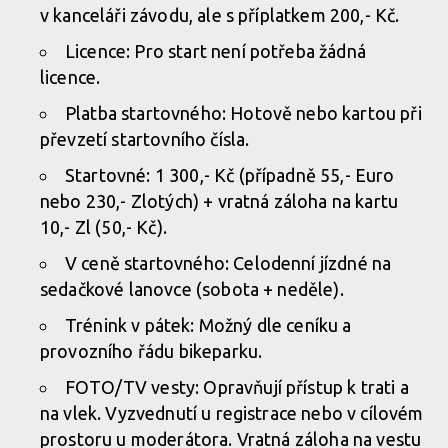
v kanceláři závodu, ale s příplatkem 200,- Kč.
Licence: Pro start není potřeba žádná
licence.
Platba startovného: Hotově nebo kartou při
převzetí startovního čísla.
Startovné: 1 300,- Kč (případně 55,- Euro
nebo 230,- Zlotých) + vratná záloha na kartu
10,- Zl (50,- Kč).
V ceně startovného: Celodenní jízdné na
sedačkové lanovce (sobota + neděle).
Trénink v pátek: Možný dle ceníku a
provozního řádu bikeparku.
FOTO/TV vesty: Opravňují přístup k trati a
na vlek. Vyzvednutí u registrace nebo v cílovém
prostoru u moderátora. Vratná záloha na vestu