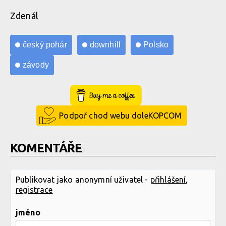
Zdenál
český pohár
downhill
Polsko
závody
Buy Me a Coffee
Podpoř chod webu doleKOPCOM
KOMENTÁŘE
Publikovat jako anonymní uživatel -
přihlášení
,
registrace
jméno