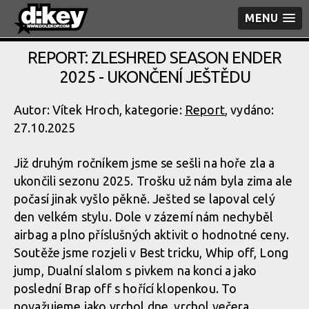
MENU
REPORT: ZLESHRED SEASON ENDER
2025 - UKONČENÍ JEŠTĚDU
Autor: Vítek Hroch, kategorie:
Report
, vydáno:
27.10.2025
Již druhým ročníkem jsme se sešli na hoře zla a
ukončili sezonu 2025. Trošku už nám byla zima ale
počasí jinak vyšlo pěkně. Ješted se lapoval celý
den velkém stylu. Dole v zázemí nám nechyběl
airbag a plno příslušných aktivit o hodnotné ceny.
Soutěže jsme rozjeli v Best tricku, Whip off, Long
jump, Dualní slalom s pivkem na konci a jako
poslední Brap off s hořící klopenkou. To
považujeme jako vrchol dne, vrchol večera