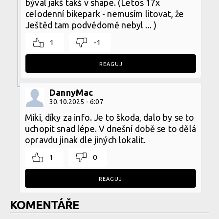
býval jakš takš v shape. (Letos 17x
celodenní bikepark - nemusím litovat, že
Ještěd tam podvědomě nebyl ... )
1
-1
REAGUJ
DannyMac
30.10.2025 - 6:07
Miki, díky za info. Je to škoda, dalo by se to
uchopit snad lépe. V dnešní době se to dělá
opravdu jinak dle jiných lokalit.
1
0
REAGUJ
KOMENTÁŘE