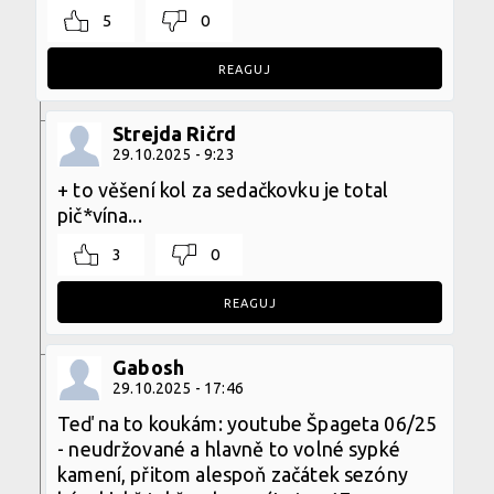
5
0
REAGUJ
Strejda Ričrd
29.10.2025 - 9:23
+ to věšení kol za sedačkovku je total
pič*vína...
3
0
REAGUJ
Gabosh
29.10.2025 - 17:46
Teď na to koukám: youtube Špageta 06/25
- neudržované a hlavně to volné sypké
kamení, přitom alespoň začátek sezóny