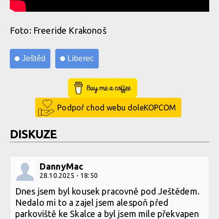
Foto: Freeride Krakonoš
Ještěd
Liberec
Buy Me a Coffee
Podpoř chod webu doleKOPCOM
DISKUZE
DannyMac
28.10.2025 - 18:50
Dnes jsem byl kousek pracovně pod Ještědem.
Nedalo mi to a zajel jsem alespoň před
parkoviště ke Skalce a byl jsem mile překvapen