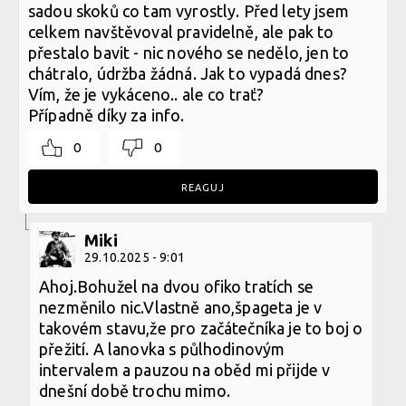
sadou skoků co tam vyrostly. Před lety jsem
celkem navštěvoval pravidelně, ale pak to
přestalo bavit - nic nového se nedělo, jen to
chátralo, údržba žádná. Jak to vypadá dnes?
Vím, že je vykáceno.. ale co trať?
Případně díky za info.
0
0
REAGUJ
Miki
29.10.2025 - 9:01
Ahoj.Bohužel na dvou ofiko tratích se
nezměnilo nic.Vlastně ano,špageta je v
takovém stavu,že pro začátečníka je to boj o
přežití. A lanovka s půlhodinovým
intervalem a pauzou na oběd mi přijde v
dnešní době trochu mimo.