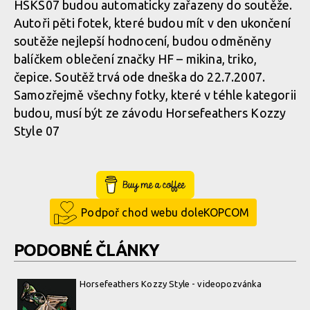
HSKS07 budou automaticky zařazeny do soutěže.
Autoři pěti fotek, které budou mít v den ukončení
soutěže nejlepší hodnocení, budou odměněny
balíčkem oblečení značky HF – mikina, triko,
čepice. Soutěž trvá ode dneška do 22.7.2007.
Samozřejmě všechny fotky, které v téhle kategorii
budou, musí být ze závodu Horsefeathers Kozzy
Style 07
Buy Me a Coffee
Podpoř chod webu doleKOPCOM
PODOBNÉ ČLÁNKY
Horsefeathers Kozzy Style - videopozvánka