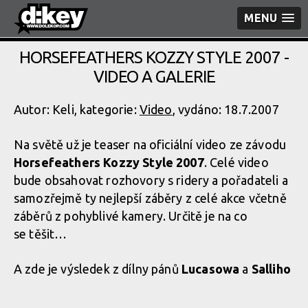
MENU
HORSEFEATHERS KOZZY STYLE 2007 -
VIDEO A GALERIE
Autor: Keli, kategorie:
Video
, vydáno: 18.7.2007
Na světě už je teaser na oficiální video ze závodu
Horsefeathers Kozzy Style 2007
. Celé video
bude obsahovat rozhovory s ridery a pořadateli a
samozřejmě ty nejlepší záběry z celé akce včetně
záběrů z pohyblivé kamery. Určitě je na co
se těšit…
A zde je výsledek z dílny pánů
Lucasowa
a
Salliho
Get the Flash Player
to see this player.