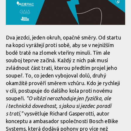
Dva jezdci, jeden okruh, opačné směry. Od startu
na kopci vyrážejí proti sobě, aby se v nejnižším
bodě tratě na zlomek vteřiny minuli. Tím ale
souboj teprve začíná. Každý z nich pak musí
zvládnout část trati, kterou předtím projel jeho
soupeř. To, co jeden vybojoval dolů, druhý
okamžitě prověří směrem vzhůru. Kdo je rychleji
v cíli, postupuje do dalšího kola proti novému
soupeři.
"O vítězi nerozhoduje jen fyzička, ale
i technická dovednost, s jakou si jezdec poradí
s tratí,"
vysvětluje Richard Gasperotti, autor
konceptu a ambasador společnosti Bosch eBike
Systems, která dodává pohony pro více než