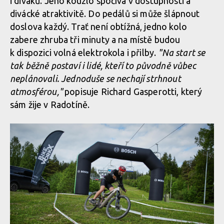
i diváků. Jeho kouzlo spočívá v dostupnosti a
divácké atraktivitě. Do pedálů si může šlápnout
doslova každý. Trať není obtížná, jedno kolo
zabere zhruba tři minuty a na místě budou
k dispozici volná elektrokola i přilby.
"Na start se
tak běžně postaví i lidé, kteří to původně vůbec
neplánovali. Jednoduše se nechají strhnout
atmosférou,"
popisuje Richard Gasperotti, který
sám žije v Radotíně.