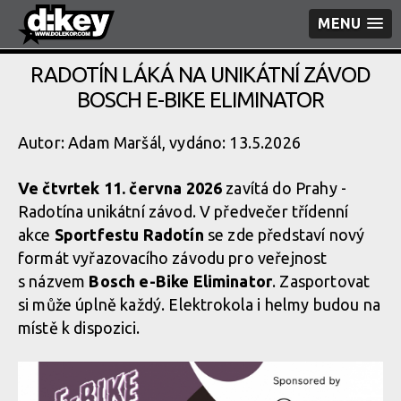
MENU
RADOTÍN LÁKÁ NA UNIKÁTNÍ ZÁVOD
BOSCH E-BIKE ELIMINATOR
Autor: Adam Maršál, vydáno: 13.5.2026
Ve čtvrtek 11. června 2026
zavítá do Prahy -
Radotína unikátní závod. V předvečer třídenní
akce
Sportfestu Radotín
se zde představí nový
formát vyřazovacího závodu pro veřejnost
s názvem
Bosch e-Bike Eliminator
. Zasportovat
si může úplně každý. Elektrokola i helmy budou na
místě k dispozici.