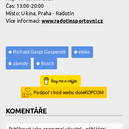
Čas: 13:00-20:00
Místo: U kina, Praha - Radotín
Více informací:
www.radotinsportovni.cz
Richard Gaspi Gasperotti
ebike
závody
Bosch
Buy Me a Coffee
Podpoř chod webu doleKOPCOM
KOMENTÁŘE
Publikovat jako anonymní uživatel -
přihlášení
,