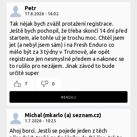
Petr
17.6.2026 - 16:02
Tak nějak bych zvážil protažení registrace.
Ještě bych pochopil, že třeba skončí 14 dní před
startem, ale tohle už je trochu moc. Chtěl jsem
jet (a nebyl jsem sám) i na Fresh Enduro co
mělo být za 3 týdny v Trutnově, ale opět
registrace jen nesmyslně předem a nakonec se
to rušilo pro nezájem. Jinak závod to bude
určitě super
7
0
REAGUJ
Michal (mkarlo (a) seznam.cz)
1.7.2026 - 10:25
Ahoj borci. Jestli se pojede jeden z těch