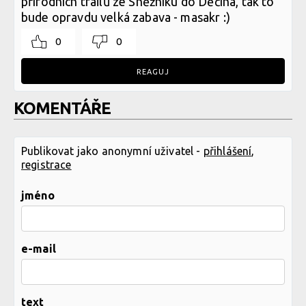
přírodních trailů ze Sněžníku do Děčína, tak to
bude opravdu velká zabava - masakr :)
0
0
REAGUJ
KOMENTÁŘE
Publikovat jako anonymní uživatel -
přihlášení
,
registrace
jméno
e-mail
text