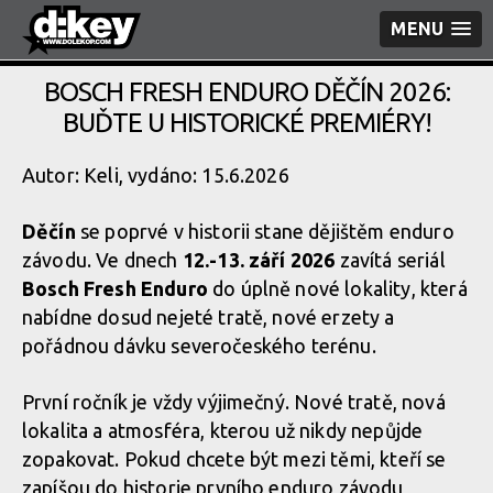
MENU
BOSCH FRESH ENDURO DĚČÍN 2026:
BUĎTE U HISTORICKÉ PREMIÉRY!
Autor: Keli, vydáno: 15.6.2026
Děčín
se poprvé v historii stane dějištěm enduro
závodu. Ve dnech
12.-13. září 2026
zavítá seriál
Bosch Fresh Enduro
do úplně nové lokality, která
nabídne dosud nejeté tratě, nové erzety a
pořádnou dávku severočeského terénu.
První ročník je vždy výjimečný. Nové tratě, nová
lokalita a atmosféra, kterou už nikdy nepůjde
zopakovat. Pokud chcete být mezi těmi, kteří se
zapíšou do historie prvního enduro závodu