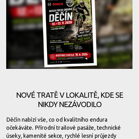
Bosch Fresh Enduro Děčín 2026: Buďte u historické premiéry!
NOVÉ TRATĚ V LOKALITĚ, KDE SE
Bosch Fresh Enduro Děčín 2026: Buďte u historické premiéry!
NIKDY NEZÁVODILO
Děčín nabízí vše, co od kvalitního endura
Bosch Fresh Enduro Děčín 2026: Buďte u historické premiéry!
očekáváte. Přírodní trailové pasáže, technické
úseky, kamenité sekce, rychlé lesní průjezdy