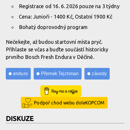
Registrace od 16. 6. 2026 pouze na 3 týdny
Cena: Junioři - 1400 Kč, Ostatní 1900 Kč
Bohatý doprovodný program
Nečekejte, až budou startovní místa pryč.
Přihlaste se včas a buďte součástí historicky
prvního Bosch Fresh Endura v Děčíně.
enduro
Přemek Tejchman
závody
Buy Me a Coffee
Podpoř chod webu doleKOPCOM
DISKUZE