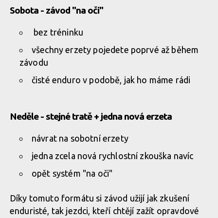
Sobota - závod "na oči"
Bosch Fresh Enduro Děčín 2026: Buďte u historické premiéry!
bez tréninku
všechny erzety pojedete poprvé až během
závodu
čisté enduro v podobě, jak ho máme rádi
Neděle - stejné tratě + jedna nová erzeta
návrat na sobotní erzety
jedna zcela nová rychlostní zkouška navíc
opět systém "na oči"
Díky tomuto formátu si závod užijí jak zkušení
enduristé, tak jezdci, kteří chtějí zažít opravdové