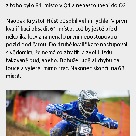
Textem i obrazem: Vojta Hanák přiblíží Světový pohár
z toho bylo 81. místo v Q1 a nenastoupení do Q2.
v rakouském Leogangu
Naopak Kryštof Húšť působil velmi rychle. V první
Textem i obrazem: Vojta Hanák přiblíží Světový pohár
kvalifikaci obsadil 61. místo, což by ještě před
v rakouském Leogangu
Textem i obrazem: Vojta Hanák přiblíží Světový pohár
několika lety znamenalo první nepostupovou
v rakouském Leogangu
pozici pod čarou. Do druhé kvalifikace nastupoval
s vědomím, že nemá co ztratit, a zvolil jízdu
Textem i obrazem: Vojta Hanák přiblíží Světový pohár
takzvaně buď, anebo. Bohužel udělal chybu na
v rakouském Leogangu
Textem i obrazem: Vojta Hanák přiblíží Světový pohár
louce a vyletěl mimo trať. Nakonec skončil na 63.
v rakouském Leogangu
místě.
Textem i obrazem: Vojta Hanák přiblíží Světový pohár
v rakouském Leogangu
Textem i obrazem: Vojta Hanák přiblíží Světový pohár
v rakouském Leogangu