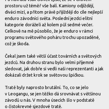
v rakouském Leogangu
Textem i obrazem: Vojta Hanák přiblíží Světový pohár
prostoru už téměř vše balí. Kamiony odjíždějí,
v rakouském Leogangu
diváci mizí, a přitom právě přijíždějí do cíle nejlepší
Textem i obrazem: Vojta Hanák přiblíží Světový pohár
enduro závodníci světa. Poslední jezdci elitní
v rakouském Leogangu
Textem i obrazem: Vojta Hanák přiblíží Světový pohár
kategorie doráželi až kolem půl sedmé večer.
v rakouském Leogangu
Celkově na mě působilo, že je enduro v rámci
programu světového poháru trochu upozaděné,
Textem i obrazem: Vojta Hanák přiblíží Světový pohár
což je škoda.
v rakouském Leogangu
Textem i obrazem: Vojta Hanák přiblíží Světový pohár
v rakouském Leogangu
Čekal jsem také větší účast továrních a světových
jezdců. Na druhou stranu bylo velmi příjemné
Textem i obrazem: Vojta Hanák přiblíží Světový pohár
sledovat, jak dobře si vedli naši reprezentanti a jak
v rakouském Leogangu
Textem i obrazem: Vojta Hanák přiblíží Světový pohár
dokázali držet krok se světovou špičkou.
v rakouském Leogangu
Tratě byly naprosto brutální. To, co se jelo
Textem i obrazem: Vojta Hanák přiblíží Světový pohár
v Leogangu, se jen těžko dá srovnávat s většinou
v rakouském Leogangu
závodů u nás. V mnoha úsecích šlo v podstatě
o čistokrevné sjezdové tratě.