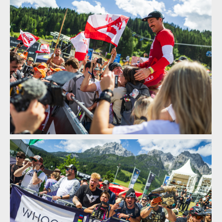
Textem i obrazem: Vojta Hanák přiblíží Světový pohár
v rakouském Leogangu
Textem i obrazem: Vojta Hanák přiblíží Světový pohár
v rakouském Leogangu