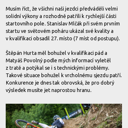
v rakouském Leogangu
Textem i obrazem: Vojta Hanák přiblíží Světový pohár
Musím říct, že všichni naši jezdci předváděli velmi
v rakouském Leogangu
solidní výkony a rozhodně patřili k rychlejší části
startovního pole. Stanislav Mlčák při svém prvním
Textem i obrazem: Vojta Hanák přiblíží Světový pohár
startu ve světovém poháru ukázal své kvality a
v rakouském Leogangu
Textem i obrazem: Vojta Hanák přiblíží Světový pohár
v kvalifikaci obsadil 27. místo (7 míst od postupu).
v rakouském Leogangu
Štěpán Hurta měl bohužel v kvalifikaci pád a
Textem i obrazem: Vojta Hanák přiblíží Světový pohár
Matyáš Povolný podle mých informací vyletěl
v rakouském Leogangu
Textem i obrazem: Vojta Hanák přiblíží Světový pohár
z tratě a potýkal se i s technickými problémy.
v rakouském Leogangu
Takové situace bohužel k vrcholnému sjezdu patří.
Konkurence je dnes tak obrovská, že pro dobrý
Textem i obrazem: Vojta Hanák přiblíží Světový pohár
výsledek musíte jet naprostou hranu.
v rakouském Leogangu
Textem i obrazem: Vojta Hanák přiblíží Světový pohár
v rakouském Leogangu