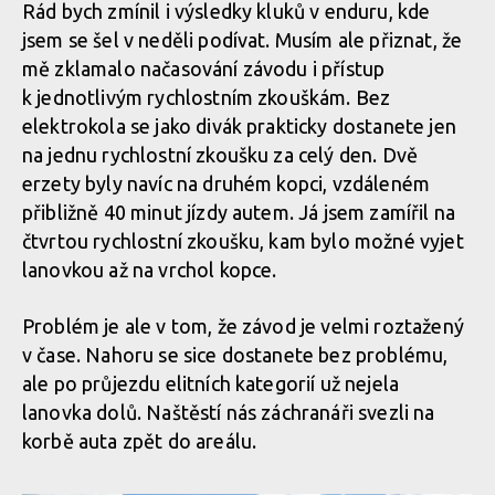
Rád bych zmínil i výsledky kluků v enduru, kde
jsem se šel v neděli podívat. Musím ale přiznat, že
mě zklamalo načasování závodu i přístup
k jednotlivým rychlostním zkouškám. Bez
elektrokola se jako divák prakticky dostanete jen
na jednu rychlostní zkoušku za celý den. Dvě
erzety byly navíc na druhém kopci, vzdáleném
přibližně 40 minut jízdy autem. Já jsem zamířil na
čtvrtou rychlostní zkoušku, kam bylo možné vyjet
lanovkou až na vrchol kopce.
Problém je ale v tom, že závod je velmi roztažený
v čase. Nahoru se sice dostanete bez problému,
ale po průjezdu elitních kategorií už nejela
lanovka dolů. Naštěstí nás záchranáři svezli na
korbě auta zpět do areálu.