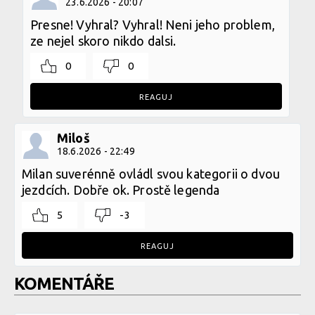
23.6.2026 - 20:07
Presne! Vyhral? Vyhral! Neni jeho problem,
ze nejel skoro nikdo dalsi.
0
0
REAGUJ
Miloš
18.6.2026 - 22:49
Milan suverénně ovládl svou kategorii o dvou
jezdcích. Dobře ok. Prostě legenda
5
-3
REAGUJ
KOMENTÁŘE