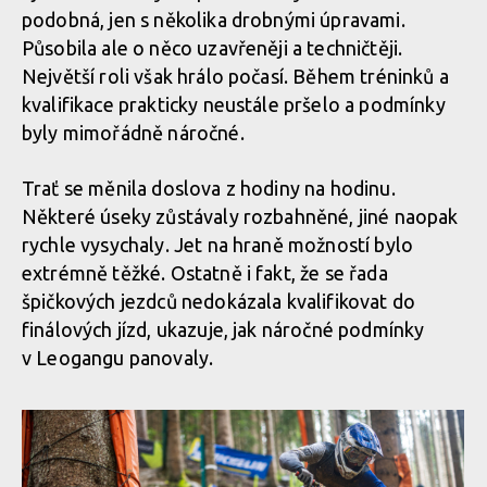
Textem i obrazem: Vojta Hanák přiblíží Světový pohár
podobná, jen s několika drobnými úpravami.
v rakouském Leogangu
Působila ale o něco uzavřeněji a techničtěji.
Textem i obrazem: Vojta Hanák přiblíží Světový pohár
Největší roli však hrálo počasí. Během tréninků a
v rakouském Leogangu
Textem i obrazem: Vojta Hanák přiblíží Světový pohár
kvalifikace prakticky neustále pršelo a podmínky
v rakouském Leogangu
byly mimořádně náročné.
Textem i obrazem: Vojta Hanák přiblíží Světový pohár
Trať se měnila doslova z hodiny na hodinu.
v rakouském Leogangu
Textem i obrazem: Vojta Hanák přiblíží Světový pohár
Některé úseky zůstávaly rozbahněné, jiné naopak
v rakouském Leogangu
rychle vysychaly. Jet na hraně možností bylo
extrémně těžké. Ostatně i fakt, že se řada
Textem i obrazem: Vojta Hanák přiblíží Světový pohár
špičkových jezdců nedokázala kvalifikovat do
v rakouském Leogangu
Textem i obrazem: Vojta Hanák přiblíží Světový pohár
finálových jízd, ukazuje, jak náročné podmínky
v rakouském Leogangu
v Leogangu panovaly.
Textem i obrazem: Vojta Hanák přiblíží Světový pohár
v rakouském Leogangu