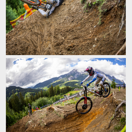
Textem i obrazem: Vojta Hanák přiblíží Světový pohár
v rakouském Leogangu
Textem i obrazem: Vojta Hanák přiblíží Světový pohár
v rakouském Leogangu
Textem i obrazem: Vojta Hanák přiblíží Světový pohár
v rakouském Leogangu
Textem i obrazem: Vojta Hanák přiblíží Světový pohár
v rakouském Leogangu