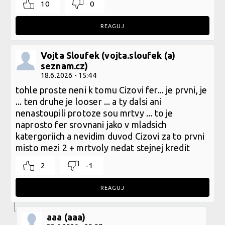
10
0
REAGUJ
Vojta Sloufek (vojta.sloufek (a)
seznam.cz)
18.6.2026 - 15:44
tohle proste neni k tomu Cizovi fer... je prvni, je
... ten druhe je looser ... a ty dalsi ani
nenastoupili protoze sou mrtvy ... to je
naprosto fer srovnani jako v mladsich
katergoriich a nevidim duvod Cizovi za to prvni
misto mezi 2 + mrtvoly nedat stejnej kredit
2
-1
REAGUJ
aaa (aaa)