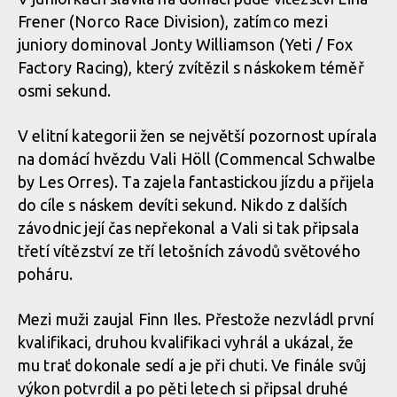
v rakouském Leogangu
Textem i obrazem: Vojta Hanák přiblíží Světový pohár
Frener (Norco Race Division), zatímco mezi
v rakouském Leogangu
juniory dominoval Jonty Williamson (Yeti / Fox
Textem i obrazem: Vojta Hanák přiblíží Světový pohár
Factory Racing), který zvítězil s náskokem téměř
v rakouském Leogangu
Textem i obrazem: Vojta Hanák přiblíží Světový pohár
osmi sekund.
v rakouském Leogangu
V elitní kategorii žen se největší pozornost upírala
Textem i obrazem: Vojta Hanák přiblíží Světový pohár
na domácí hvězdu Vali Höll (Commencal Schwalbe
v rakouském Leogangu
Textem i obrazem: Vojta Hanák přiblíží Světový pohár
by Les Orres). Ta zajela fantastickou jízdu a přijela
v rakouském Leogangu
do cíle s náskem devíti sekund. Nikdo z dalších
závodnic její čas nepřekonal a Vali si tak připsala
Textem i obrazem: Vojta Hanák přiblíží Světový pohár
třetí vítězství ze tří letošních závodů světového
v rakouském Leogangu
Textem i obrazem: Vojta Hanák přiblíží Světový pohár
poháru.
v rakouském Leogangu
Mezi muži zaujal Finn Iles. Přestože nezvládl první
Textem i obrazem: Vojta Hanák přiblíží Světový pohár
kvalifikaci, druhou kvalifikaci vyhrál a ukázal, že
v rakouském Leogangu
mu trať dokonale sedí a je při chuti. Ve finále svůj
výkon potvrdil a po pěti letech si připsal druhé