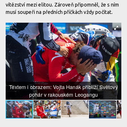
vítězství mezi elitou. Zároveň připomněl, že s ním
Textem i obrazem: Vojta Hanák přiblíží Světový pohár
musí soupeři na předních příčkách vždy počítat.
v rakouském Leogangu
Textem i obrazem: Vojta Hanák přiblíží Světový pohár
v rakouském Leogangu
Textem i obrazem: Vojta Hanák přiblíží Světový
pohár v rakouském Leogangu