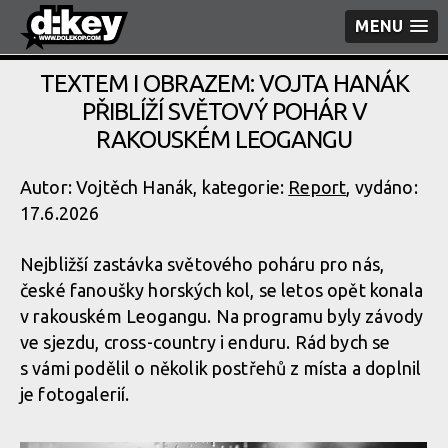
MENU
TEXTEM I OBRAZEM: VOJTA HANÁK
PŘIBLÍŽÍ SVĚTOVÝ POHÁR V
RAKOUSKÉM LEOGANGU
Autor: Vojtěch Hanák, kategorie:
Report
, vydáno:
17.6.2026
Nejbližší zastávka světového poháru pro nás,
české fanoušky horských kol, se letos opět konala
v rakouském Leogangu. Na programu byly závody
ve sjezdu, cross-country i enduru. Rád bych se
s vámi podělil o několik postřehů z místa a doplnil
je fotogalerií.