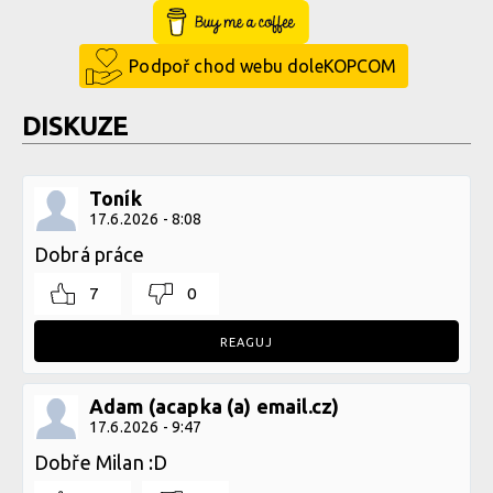
Buy Me a Coffee
Textem i obrazem: Vojta Hanák přiblíží Světový pohár
v rakouském Leogangu
Podpoř chod webu doleKOPCOM
Textem i obrazem: Vojta Hanák přiblíží Světový pohár
v rakouském Leogangu
DISKUZE
Textem i obrazem: Vojta Hanák přiblíží Světový pohár
v rakouském Leogangu
Toník
17.6.2026 - 8:08
Dobrá práce
Textem i obrazem: Vojta Hanák přiblíží Světový pohár
v rakouském Leogangu
7
0
REAGUJ
Textem i obrazem: Vojta Hanák přiblíží Světový pohár
v rakouském Leogangu
Adam (acapka (a) email.cz)
17.6.2026 - 9:47
Dobře Milan :D