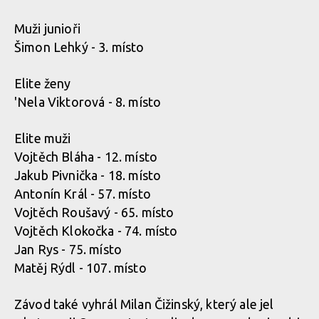
Textem i obrazem: Vojta Hanák přiblíží Světový pohár
Muži junioři
v rakouském Leogangu
Šimon Lehký - 3. místo
Elite ženy
Textem i obrazem: Vojta Hanák přiblíží Světový pohár
'Nela Viktorová - 8. místo
v rakouském Leogangu
Elite muži
Vojtěch Bláha - 12. místo
Jakub Pivnička - 18. místo
Antonín Král - 57. místo
Vojtěch Roušavý - 65. místo
Vojtěch Klokočka - 74. místo
Jan Rys - 75. místo
Matěj Rýdl - 107. místo
Závod také vyhrál Milan Čižinský, který ale jel