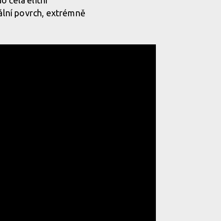
 čela elitní
eální povrch, extrémně