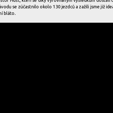
štof Húšť, kteří se díky vyrovnaným výsledkům dostali do
vodu se zúčastnilo okolo 130 jezdců a zažili jsme již id
í bláto.