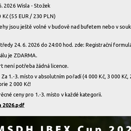
6. 2026 Wisla - Stožek
0 Kč (55 EUR / 230 PLN)
ehy jsou ještě volné v budově nad bufetem nebo v souk
tředy 24. 6. 2026 do 24:00 hod. zde: Registrační formul
eálu je ZDARMA.
rt není potřeba žádná licence.
 Za 1.-3. místo v absolutním pořadí (4 000 Kč, 3 000 Kč, 
rie 2 000 Kč!
ěcné ceny pro 1.-3. místo v každé kategorii.
a 2026.pdf