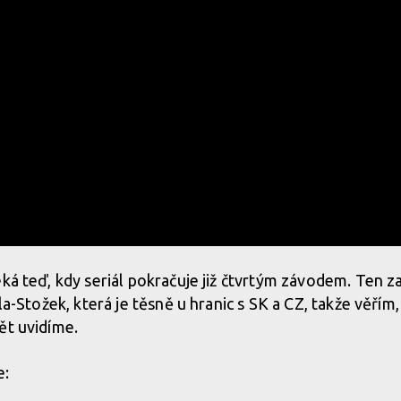
eká teď, kdy seriál pokračuje již čtvrtým závodem. Ten z
sla-Stožek, která je těsně u hranic s SK a CZ, takže věřím
ět uvidíme.
e: