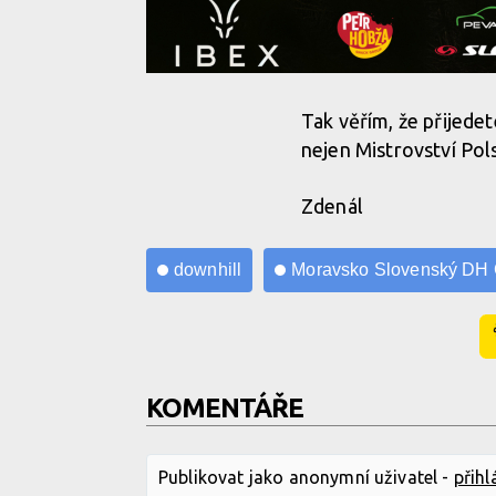
Tak věřím, že přijede
nejen Mistrovství Pols
Zdenál
downhill
Moravsko Slovenský DH
KOMENTÁŘE
Publikovat jako anonymní uživatel -
přihl