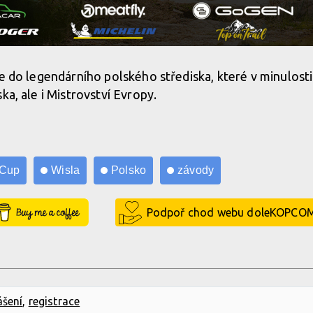
te do legendárního polského střediska, které v minulosti
ka, ale i Mistrovství Evropy.
 Cup
Wisla
Polsko
závody
Buy Me a Coffee
Podpoř chod webu doleKOPCO
ášení
,
registrace