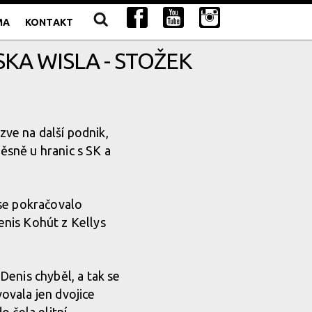
MA
KONTAKT
KA WISLA - STOŽEK
zve na další podnik,
těsně u hranic s SK a
 se pokračovalo
nis Kohút z Kellys
Denis chyběl, a tak se
ovala jen dvojice