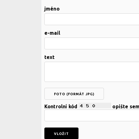
jméno
e-mail
text
FOTO (FORMÁT JPG)
Kontrolní kód
opište se