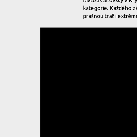
Matouš Silovský a Kry
kategorie. Každého zá
prašnou trať i extrémn