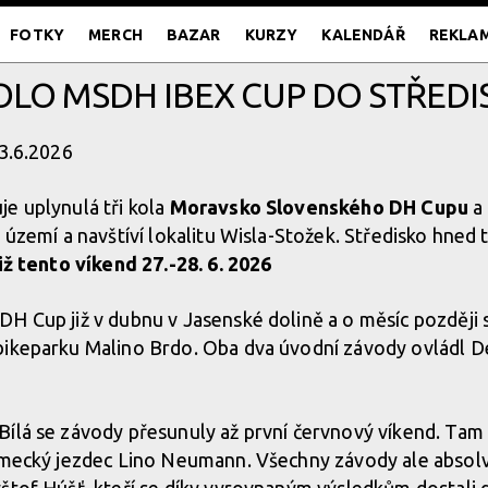
FOTKY
MERCH
BAZAR
KURZY
KALENDÁŘ
REKLA
OLO MSDH IBEX CUP DO STŘEDIS
23.6.2026
je uplynulá tři kola
Moravsko Slovenského DH Cupu
a 
 území a navštíví lokalitu Wisla-Stožek. Středisko hned 
již tento víkend 27.-28. 6. 2026
H Cup již v dubnu v Jasenské dolině a o měsíc později
bikeparku Malino Brdo. Oba dva úvodní závody ovládl De
ílá se závody přesunuly až první červnový víkend. Tam 
ěmecký jezdec Lino Neumann. Všechny závody ale absolv