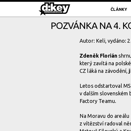
ČLÁNKY
POZVÁNKA NA 4. K
Autor: Keli, vydáno: 
Zdeněk Florián
shrnu
který zavítá na polské
CZ láká na závodění,
Letos odstartoval MSD
v dalším slovenském 
Factory Teamu.
Na Moravu do areálu B
z vítězství radoval n