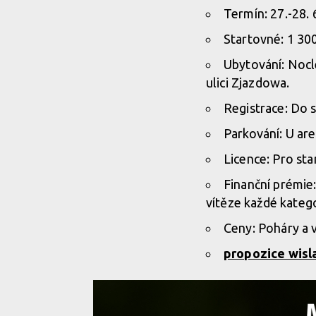
Termín: 27.-28. 
Startovné: 1 30
Ubytování: Nocl
ulici Zjazdowa.
Registrace: Do s
Parkování: U ar
Licence: Pro sta
Finanční prémie:
vítěze každé katego
Ceny: Poháry a v
propozice wisl