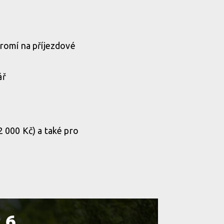
romí na příjezdové
ář
2 000 Kč) a také pro