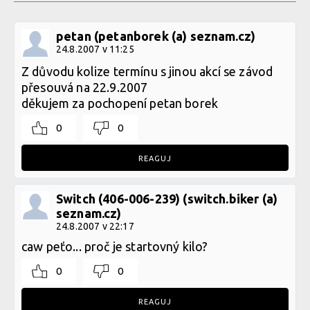
petan (petanborek (a) seznam.cz)
24.8.2007 v 11:25
Z důvodu kolize termínu s jinou akcí se závod
přesouvá na 22.9.2007
děkujem za pochopení petan borek
0
0
REAGUJ
Switch (406-006-239) (switch.biker (a)
seznam.cz)
24.8.2007 v 22:17
caw peťo... proč je startovný kilo?
0
0
REAGUJ