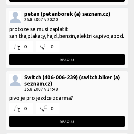
petan (petanborek (a) seznam.cz)
25.8.2007 v 20:20
protoze se musi zaplatit
sanitka,plakaty,hajzl,benzin,elektrika,pivo,apod.
0
0
REAGUJ
Switch (406-006-239) (switch.biker (a)
seznam.cz)
25.8.2007 v 21:48
pivo je pro jezdce zdarma?
0
0
REAGUJ