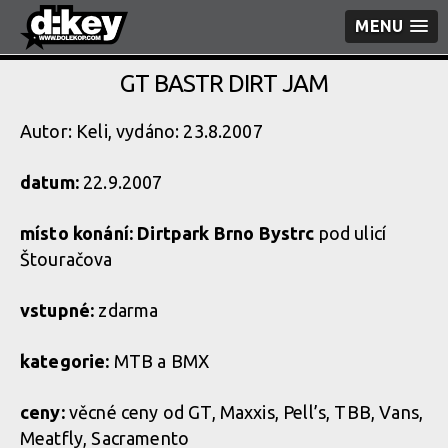
MENU
GT BASTR DIRT JAM
Autor: Keli, vydáno: 23.8.2007
datum:
22.9.2007
místo konání:
Dirtpark Brno Bystrc
pod ulicí
Štouračova
vstupné:
zdarma
kategorie:
MTB a BMX
ceny:
věcné ceny od GT, Maxxis, Pell’s, TBB, Vans,
Meatfly, Sacramento