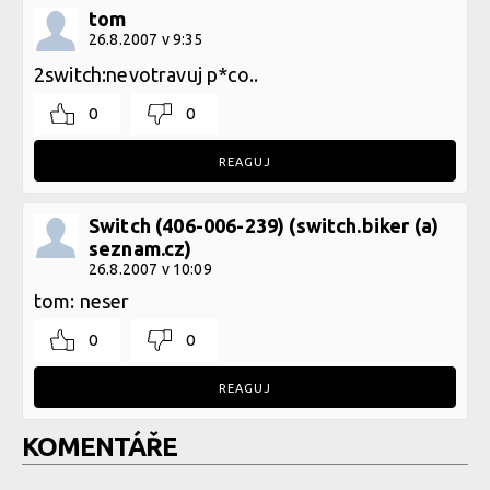
tom
26.8.2007 v 9:35
2switch:nevotravuj p*co..
0
0
REAGUJ
Switch (406-006-239) (switch.biker (a)
seznam.cz)
26.8.2007 v 10:09
tom: neser
0
0
REAGUJ
KOMENTÁŘE