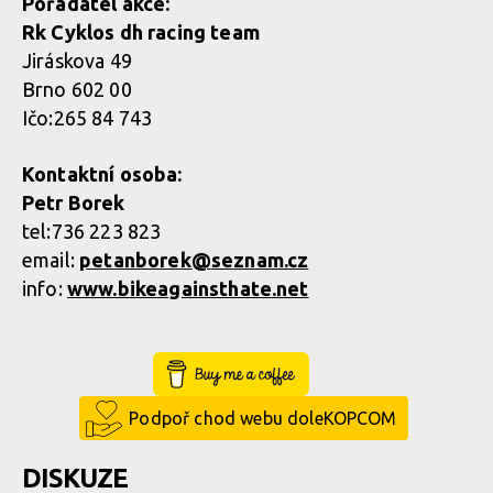
Pořadatel akce:
Rk Cyklos dh racing team
Jiráskova 49
Brno 602 00
Ičo:265 84 743
Kontaktní osoba:
Petr Borek
tel:736 223 823
email:
petanborek@
seznam.cz
info:
www.bikeagainsthate.net
Buy Me a Coffee
Podpoř chod webu doleKOPCOM
DISKUZE