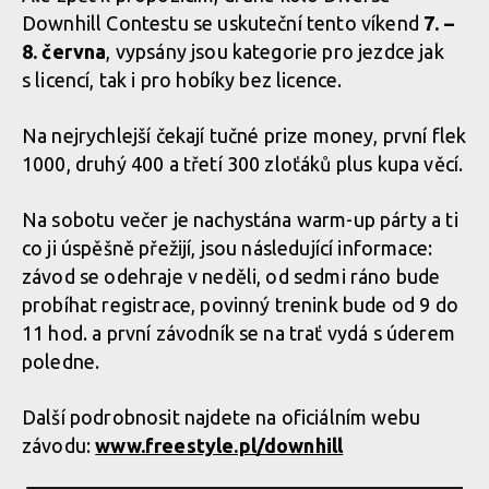
Downhill Contestu se uskuteční tento víkend
7. –
8. června
, vypsány jsou kategorie pro jezdce jak
s licencí, tak i pro hobíky bez licence.
Na nejrychlejší čekají tučné prize money, první flek
1000, druhý 400 a třetí 300 zloťáků plus kupa věcí.
Na sobotu večer je nachystána warm-up párty a ti
co ji úspěšně přežijí, jsou následující informace:
závod se odehraje v neděli, od sedmi ráno bude
probíhat registrace, povinný trenink bude od 9 do
11 hod. a první závodník se na trať vydá s úderem
poledne.
Další podrobnosit najdete na oficiálním webu
závodu:
www.freestyle.pl/downhill