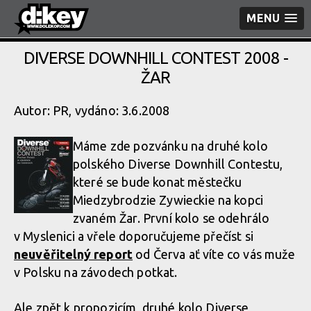
MENU
DIVERSE DOWNHILL CONTEST 2008 -
ŽAR
Autor: PR, vydáno: 3.6.2008
Máme zde pozvánku na druhé kolo
polského Diverse Downhill Contestu,
které se bude konat městečku
Miedzybrodzie Zywieckie na kopci
zvaném Žar. První kolo se odehrálo
v Myslenici a vřele doporučujeme přečíst si
neuvěřitelný report
od Červa ať víte co vás muže
v Polsku na závodech potkat.
Ale zpět k propozicím, druhé kolo Diverse