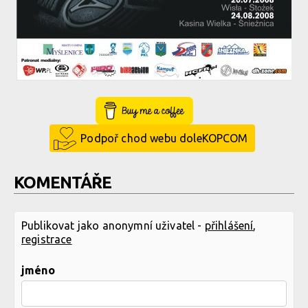
Buy Me a Coffee
Podpoř chod webu doleKOPCOM
KOMENTÁŘE
Publikovat jako anonymní uživatel -
přihlášení
,
registrace
jméno