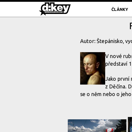
ČLÁNKY
Autor: Štepánisko, vy
V nové rub
představí 1
Jako první
z Děčína. D
se o něm nebo o jeho