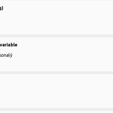
g)
 variable
konalý