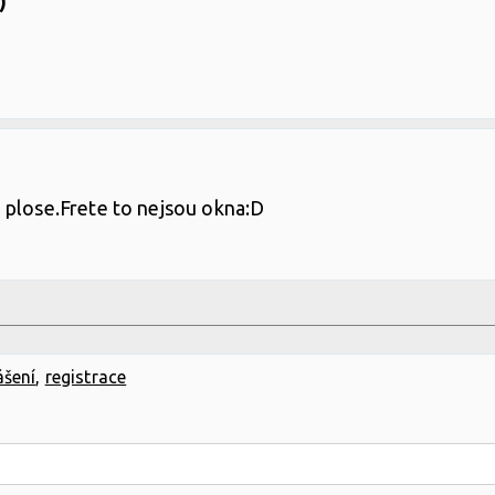
)
 plose.Frete to nejsou okna:D
ášení
,
registrace