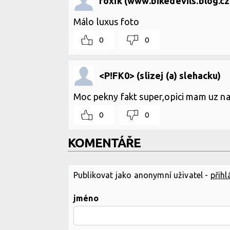
foxik (www.bikedevils.blog.cz
Málo luxus foto
0
0
<P!FK0> (slizej (a) slehacku)
Moc pekny fakt super,opici mam uz na
0
0
KOMENTÁŘE
Publikovat jako anonymní uživatel -
přihl
jméno