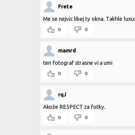
Frete
Me se nejvic libej ty okna. Takhle lux
0
0
mamrd
ten fotograf strasne vi a umi
0
0
rqJ
Akože RE5PECT za fotky.
0
0