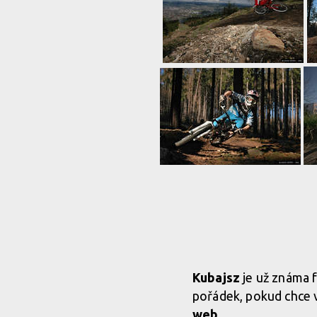
Kubajsz
je už známa f
pořádek, pokud chce v
web
.