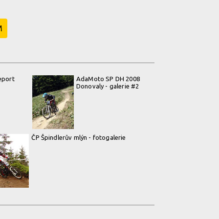
M
eport
AdaMoto SP DH 2008
Donovaly - galerie #2
ČP Špindlerův mlýn - fotogalerie