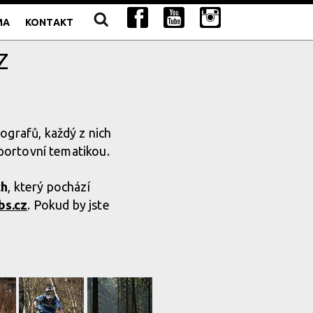
MA
KONTAKT
Z
ografů, každý z nich
sportovní tematikou.
ch
, který pochází
bs.cz
. Pokud by jste