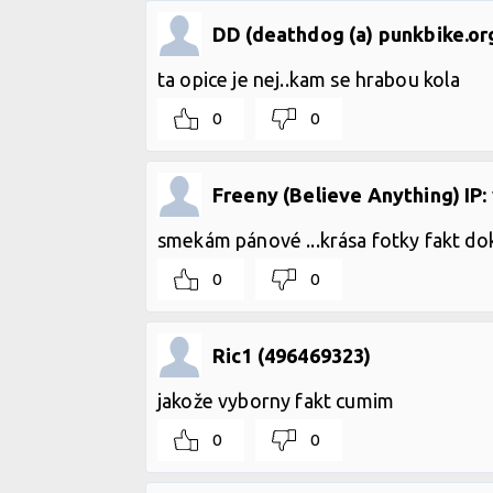
DD (deathdog (a) punkbike.or
ta opice je nej..kam se hrabou kola
0
0
Freeny (Believe Anything) IP:
smekám pánové ...krása fotky fakt do
0
0
Ric1 (496469323)
jakože vyborny fakt cumim
0
0