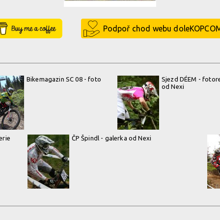
Buy Me a Coffee
Podpoř chod webu doleKOPCO
Bikemagazin SC 08 - foto
Sjezd DÉEM - fotor
od Nexi
erie
ČP Špindl - galerka od Nexi