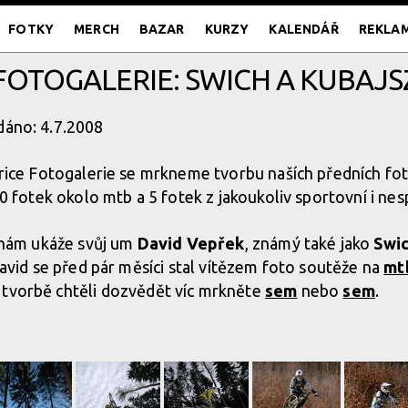
FOTKY
MERCH
BAZAR
KURZY
KALENDÁŘ
REKLA
FOTOGALERIE: SWICH A KUBAJS
dáno: 4.7.2008
rice Fotogalerie se mrkneme tvorbu naších předních fot
0 fotek okolo mtb a 5 fotek z jakoukoliv sportovní i ne
 nám ukáže svůj um
David Vepřek
, známý také jako
Swi
avid se před pár měsíci stal vítězem foto soutěže na
mt
 tvorbě chtěli dozvědět víc mrkněte
sem
nebo
sem
.