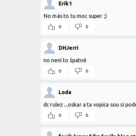
Erik1
No más to tu moc super ;)
0
0
DHJerri
no není to špatné
0
0
Loda
dc rulez ...oskar a ta vopica sou si pod
0
0