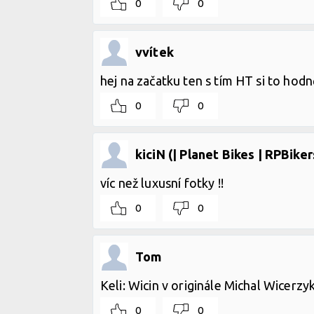
0
0
vvítek
hej na začatku ten s tím HT si to hod
0
0
kiciN (| Planet Bikes | RPBikers
víc než luxusní fotky !!
0
0
Tom
Keli: Wicin v originále Michal Wicerzy
0
0