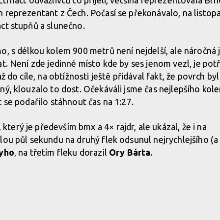
trnáct odvážlivců co přijeli, většina reprezentovala Brn
 reprezentant z Čech. Počasí se překonávalo, na listop
ct stupňů a slunečno.
o, s délkou kolem 900 metrů není nejdelší, ale náročná 
at. Není zde jedinné místo kde by ses jenom vezl, je pot
ž do cíle, na obtížnosti ještě přidával fakt, že povrch byl
ný, klouzalo to dost. Očekáváli jsme čas nejlepšího kol
 se podařilo stáhnout čas na 1:27.
, který je především bmx a 4× rajdr, ale ukázal, že i na
lou půl sekundu na druhý flek odsunul nejrychlejšího (a
yho
, na třetím fleku dorazil
Ory Bárta
.