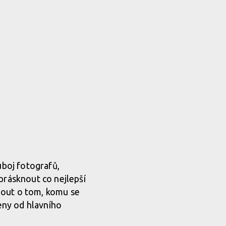
uboj fotografů,
prásknout co nejlepší
nout o tom, komu se
ceny od hlavního