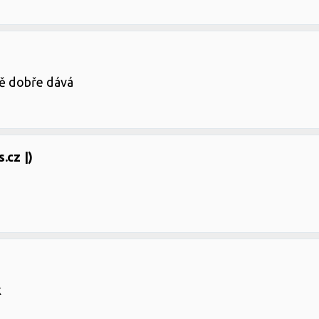
ně dobře dává
.cz |)
k