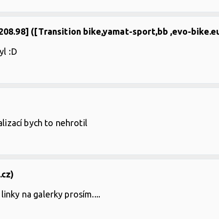
208.98] ([Transition bike,yamat-sport,bb ,evo-bike.eu
yl :D
lizací bych to nehrotil
.cz)
inky na galerky prosím....