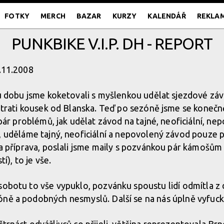
FOTKY
MERCH
BAZAR
KURZY
KALENDÁŘ
REKLA
PUNKBIKE V.I.P. DH - REPORT
4.11.2008
u dobu jsme koketovali s myšlenkou udělat sjezdové záv
trati kousek od Blanska. Teď po sezóně jsme se konečně
pár problémů, jak udělat závod na tajné, neoficiální, nep
 uděláme tajný, neoficiální a nepovolený závod pouze 
 příprava, poslali jsme maily s pozvánkou pár kámošům a
tí), to je vše.
sobotu to vše vypuklo, pozvánku spoustu lidí odmítla z
óně a podobných nesmyslů. Další se na nás úplně vyfuc