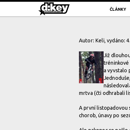
ČLÁNKY
Autor: Keli, vydáno: 
Již dlouho
tréninkové 
a vyvstalo 
Jednoduše,
následovala
mrtva (čti odhrabali lis
A první listopadovou 
chorob, únavy po sez