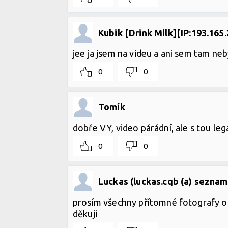
Kubik [Drink Milk][IP:193.165.
jee ja jsem na videu a ani sem tam neb
0
0
Tomík
dobře VY, video párádní, ale s tou lega
0
0
Luckas (luckas.cqb (a) seznam
prosím všechny přítomné fotografy o l
děkuji