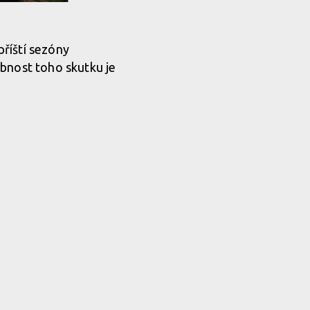
příští sezóny
obnost toho skutku je