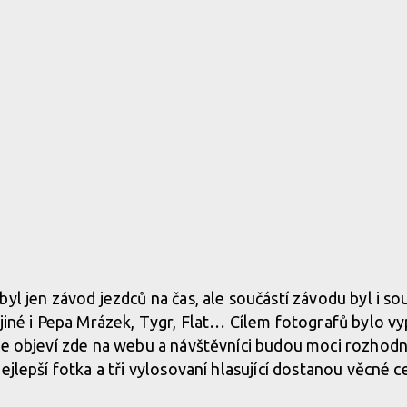
yl jen závod jezdců na čas, ale součástí závodu byl i so
 jiné i Pepa Mrázek, Tygr, Flat… Cílem fotografů bylo vy
éze objeví zde na webu a návštěvníci budou moci rozhod
ejlepší fotka a tři vylosovaní hlasující dostanou věcné 