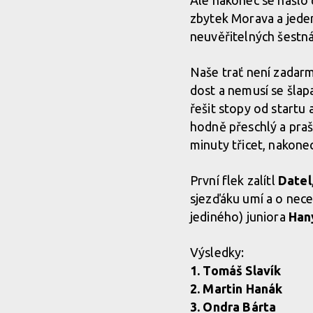
Ale nakonec se našlo č
zbytek Morava a jeden
neuvěřitelných šestná
Naše trať není zadarm
dost a nemusí se šlap
řešit stopy od startu a
hodně přeschlý a praš
minuty třicet, nakonec
První flek zalítl
Datel
sjezďáku umí a o nece
jediného) juniora
Han
Výsledky:
1. Tomáš Slavík
2. Martin Hanák
3. Ondra Bárta