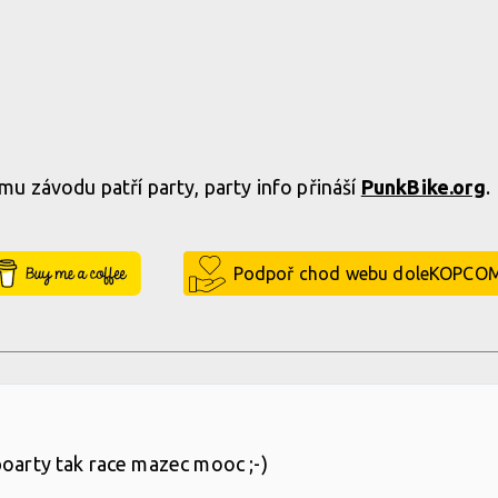
 závodu patří party, party info přináší
PunkBike.org
.
Buy Me a Coffee
Podpoř chod webu doleKOPCO
poarty tak race mazec mooc ;-)