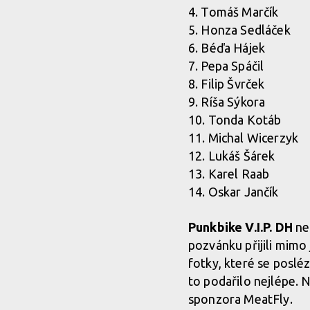
4. Tomáš Marčík
5. Honza Sedláček
6. Béďa Hájek
7. Pepa Spáčil
8. Filip Švrček
9. Ríša Sýkora
10. Tonda Kotáb
11. Michal Wicerzyk
12. Lukáš Šárek
13. Karel Raab
14. Oskar Jančík
Punkbike V.I.P. DH
neb
pozvánku přijili mimo
fotky, které se posl
to podařilo nejlépe. N
sponzora MeatFly.