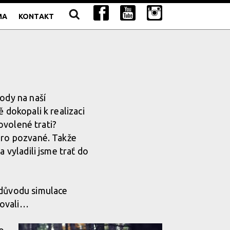
MA
KONTAKT
ody na naší
 dokopali k realizaci
ovolené trati?
pro pozvané. Takže
 vyladili jsme trať do
 důvodu simulace
kovali…