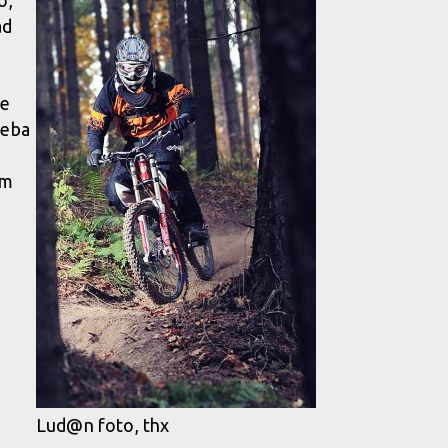
o,
ad
je
řeba
em
Lud@n foto, thx