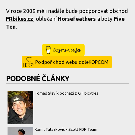
V roce 2009 mě i nadále bude podporovat obchod
FRbikes.cz
, oblečení
Horsefeathers
a boty
Five
Ten
.
Buy Me a Coffee
Podpoř chod webu doleKOPCOM
PODOBNÉ ČLÁNKY
Tomáš Slavík odchází z GT bicycles
Kamil Tatarkovič - Scott FDF Team