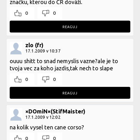
značku, kterou do ČR dováží.
0
0
REAGUJ
zlo (fr)
17.1.2009 v 10:37
ouuu shitt to snad nemyslis vazne?ale je to
tvoja vec za koho jazdis,tak nech to slape
0
0
REAGUJ
×DOmiN×(StifMaister)
17.1.2009 v 12:02
na kolik vysel ten cane corso?
0
0