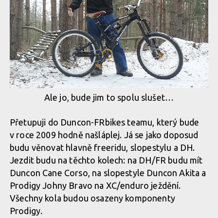
Ale jo, bude jim to spolu slušet…
Přetupuji do Duncon-FRbikes teamu, který bude
v roce 2009 hodně našláplej. Já se jako doposud
budu věnovat hlavně freeridu, slopestylu a DH.
Jezdit budu na těchto kolech: na DH/FR budu mít
Duncon Cane Corso, na slopestyle Duncon Akita a
Prodigy Johny Bravo na XC/enduro ježdění.
Všechny kola budou osazeny komponenty
Prodigy.