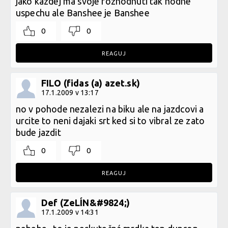
jako kazdej ma svoje rozhodnuti tak hodne
uspechu ale Banshee je Banshee
0
0
REAGUJ
FILO (fidas (a) azet.sk)
17.1.2009 v 13:17
no v pohode nezalezi na biku ale na jazdcovi a
urcite to neni dajaki srt ked si to vibral ze zato
bude jazdit
0
0
REAGUJ
Def (ZeLÍN&#9824;)
17.1.2009 v 14:31