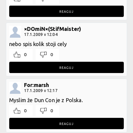
REAGUJ
×DOmiN×(StifMaister)
17.1.2009 v 12:04
nebo spis kolik stoji cely
0
0
REAGUJ
For:marsh
17.1.2009 v 12:17
Myslim že Dun Con je z Polska.
0
0
REAGUJ