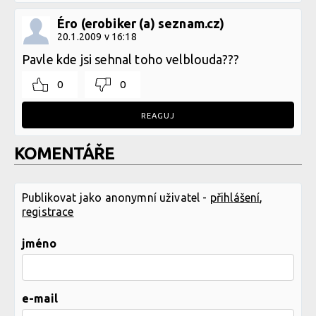
Éro (erobiker (a) seznam.cz)
20.1.2009 v 16:18
Pavle kde jsi sehnal toho velblouda???
0
0
REAGUJ
KOMENTÁŘE
Publikovat jako anonymní uživatel -
přihlášení
,
registrace
jméno
e-mail