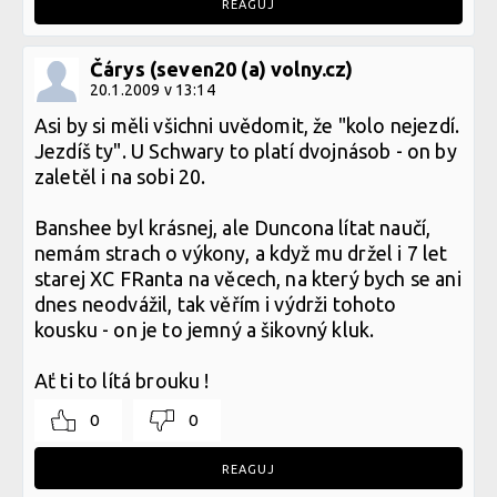
REAGUJ
Čárys (seven20 (a) volny.cz)
20.1.2009 v 13:14
Asi by si měli všichni uvědomit, že "kolo nejezdí.
Jezdíš ty". U Schwary to platí dvojnásob - on by
zaletěl i na sobi 20.
Banshee byl krásnej, ale Duncona lítat naučí,
nemám strach o výkony, a když mu držel i 7 let
starej XC FRanta na věcech, na který bych se ani
dnes neodvážil, tak věřím i výdrži tohoto
kousku - on je to jemný a šikovný kluk.
Ať ti to lítá brouku !
0
0
REAGUJ