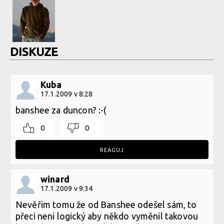
DISKUZE
Kuba
17.1.2009 v 8:28
banshee za duncon? :-(
0
0
REAGUJ
winard
17.1.2009 v 9:34
Nevěřim tomu že od Banshee odešel sám, to
přeci neni logický aby někdo vyměnil takovou