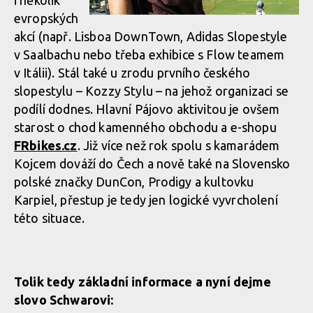
i několik
evropských
akcí (např. Lisboa DownTown, Adidas Slopestyle
v Saalbachu nebo třeba exhibice s Flow teamem
v Itálii). Stál také u zrodu prvního českého
slopestylu – Kozzy Stylu – na jehož organizaci se
podílí dodnes. Hlavní Pájovo aktivitou je ovšem
starost o chod kamenného obchodu a e-shopu
FRbikes.cz
. Již více než rok spolu s kamarádem
Kojcem dováží do Čech a nově také na Slovensko
polské značky DunCon, Prodigy a kultovku
Karpiel, přestup je tedy jen logické vyvrcholení
této situace.
Tolik tedy základní informace a nyní dejme
slovo Schwarovi: