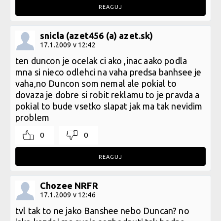
REAGUJ
snicla (azet456 (a) azet.sk)
17.1.2009 v 12:42
ten duncon je ocelak ci ako ,inac aako podla
mna si nieco odlehci na vaha predsa banhsee je
vaha,no Duncon som nemal ale pokial to
dovaza je dobre si robit reklamu to je pravda a
pokial to bude vsetko slapat jak ma tak nevidim
problem
0
0
REAGUJ
Chozee NRFR
17.1.2009 v 12:46
tvl tak to ne jako Banshee nebo Duncan? no