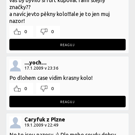
vas by byvilo si furt kupovat rami stejny
značky??
a navíc jevto pěkny kolo!!!ale je to jen muj
nazor!
0
0
REAGUJ
....yoch....
17.1.2009 v 23:36
Po dlohem case vidim krasny kolo!
0
0
REAGUJ
Caryfuk z Plzne
19.1.2009 v 22:49
No to jsou nazory. :) Dle meho soudu dobry