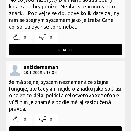
kola za dobry penize. Neplatis renomovanou
znacku. Podivejte se doudove kolik date za jiny
ram se stejnym systemem jako je treba Cane
corso. Ja bych se toho nebal.
0
0
REAGUJ
antidemoman
20.1.2009 v 13:04
že má stejnej system neznamená že stejne
funguje, ale tady ani nejde o značku jako spíš asi
o to že to dělaj poláci a celosvetová xenofobie
vůči nim je známě a podle mě aj zasloužená
pravda.
0
0