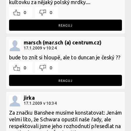
kultovku za nějaký polský mrdky....
0
0
REAGUJ
marsch (mar.sch (a) centrum.cz)
17.1.2009 v 10:24
bude to znít si hloupě, ale to duncan je český ??
0
0
REAGUJ
jirka
17.1.2009 v 10:34
Za značku Banshee musíme konstatovat: Jenám
velmi líto, že Schwara opustil naše řady, ale
respektovali jsme jeho rozhodnutí přesedlat na