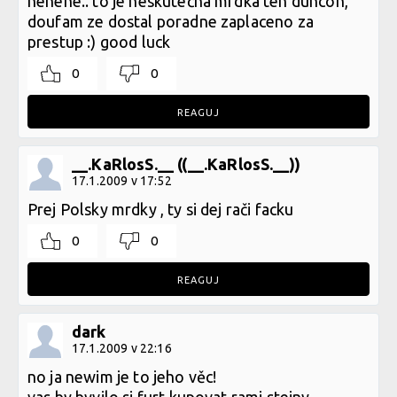
nehehe.. to je neskutečná mrdka ten duncon,
doufam ze dostal poradne zaplaceno za
prestup :) good luck
0
0
REAGUJ
__.KaRlosS.__ ((__.KaRlosS.__))
17.1.2009 v 17:52
Prej Polsky mrdky , ty si dej rači facku
0
0
REAGUJ
dark
17.1.2009 v 22:16
no ja newim je to jeho věc!