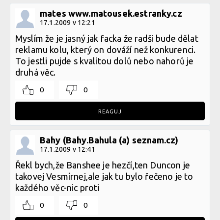
mates www.matousek.estranky.cz
17.1.2009 v 12:21
Myslím že je jasný jak facka že radši bude dělat
reklamu kolu, který on dováží než konkurenci.
To jestli pujde s kvalitou dolů nebo nahorů je
druhá věc.
0
0
REAGUJ
Bahy (Bahy.Bahula (a) seznam.cz)
17.1.2009 v 12:41
Řekl bych,že Banshee je hezčí,ten Duncon je
takovej Vesmírnej,ale jak tu bylo řečeno je to
každého věc-nic proti
0
0