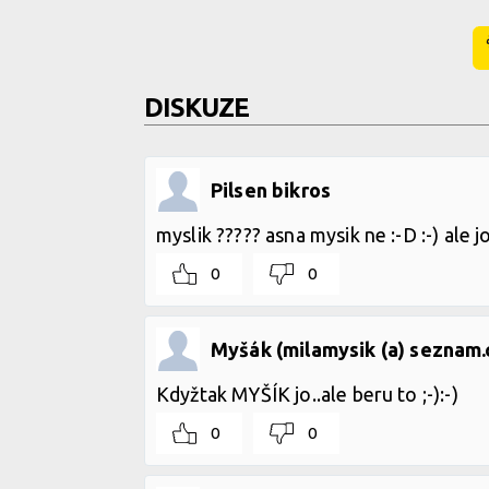
DISKUZE
Pilsen bikros
myslik ????? asna mysik ne :-D :-) ale j
0
0
Myšák (milamysik (a) seznam.
Kdyžtak MYŠÍK jo..ale beru to ;-):-)
0
0