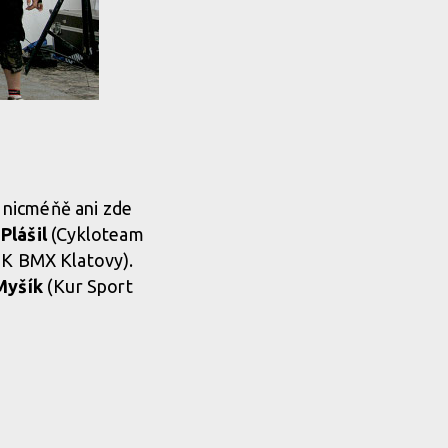
, nicméňě ani zde
Plášil
(Cykloteam
K BMX Klatovy).
Myšík
(Kur Sport