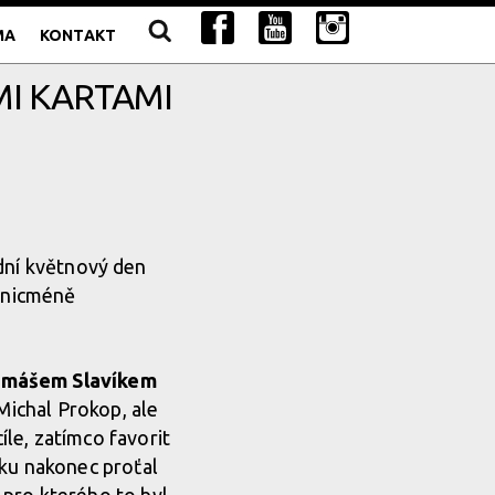
MA
KONTAKT
MI KARTAMI
dní květnový den
m nicméně
mášem Slavíkem
Michal Prokop, ale
íle, zatímco favorit
sku nakonec proťal