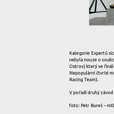
Kategorie Expertů sice
nebyla nouze o souboj
Ostrov) který ve finá
Nepopulární čtvrté mí
Racing Team).
V pořadí druhý závod
foto: Petr Bureš – mt