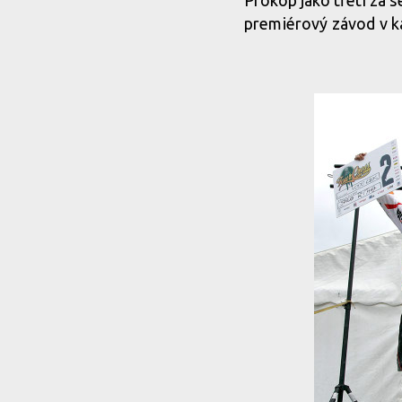
Prokop jako třetí za
premiérový závod v ka