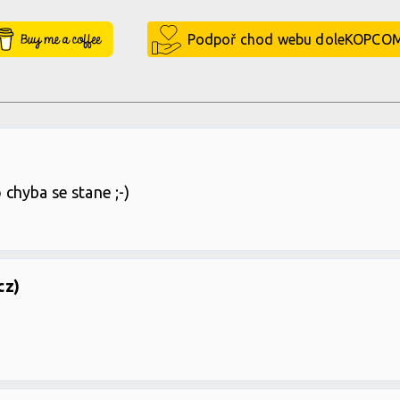
Buy Me a Coffee
Podpoř chod webu doleKOPCO
o chyba se stane ;-)
cz)