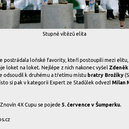
Stupně vítězů elita
 postrádala loňské favority, kteří postoupili mezi elitu
e loket na loket. Nejlépe z nich nakonec vyšel
Zdeněk 
le odsoudil k druhému a třetímu místu
bratry Brožíky
(S
sto si pak v kategorii Expert ze Stadůlek odvezl
Milan 
 Znovín 4X Cupu se pojede
5. července v Šumperku.
bs.cz