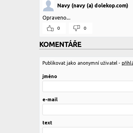
Navy (navy (a) dolekop.com)
Opraveno...
0
0
KOMENTÁŘE
Publikovat jako anonymní uživatel -
přihl
jméno
e-mail
text