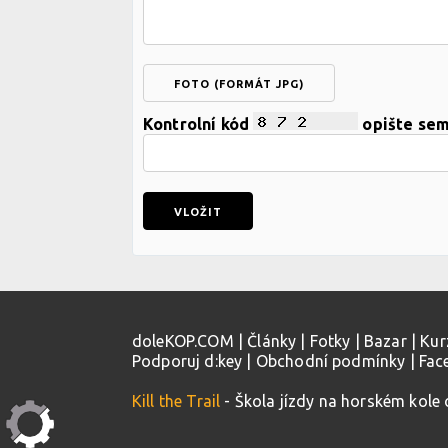
FOTO (FORMÁT JPG)
Kontrolní kód
opište se
doleKOP.COM
|
Články
|
Fotky
|
Bazar
|
Kur
Podporuj d:key
|
Obchodní podmínky
|
Fac
Kill the Trail
- Škola jízdy na horském kole