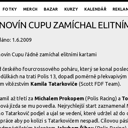
FOTKY
MERCH
BAZAR
KURZY
KALENDÁŘ
REKLA
NOVÍN CUPU ZAMÍCHAL ELITNÍ
dáno: 1.6.2009
ovín Cupu řádně zamíchal elitními kartami
d českého fourcrossového poháru, který se konal posle
odůlkách na trati Polis 13, dopadl poměrně překvapivý
m vítězstvím
Kamila Tatarkoviče
(Scott FDF Team).
Kamil až třetí za
Michalem Prokopem
(Polis Racing) a
To
lová jízda se mu povedla. Nejrychlejší start zaznamenal 
o Tatarkovič podjel a ujal se vedení, které udržel až do c
práce aby po kolizi s Tatarkovičem nespadl. Cílovou pá