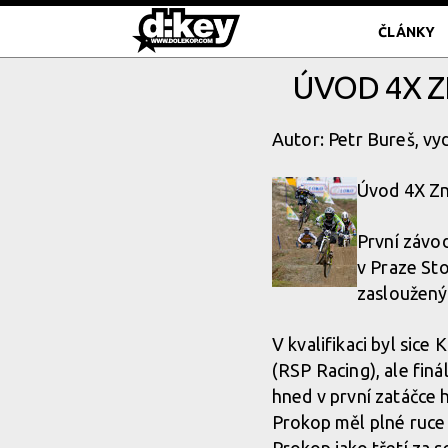
ČLÁNKY
ÚVOD 4X Z
Autor: Petr Bureš, vy
Úvod 4X Zn
První závo
v Praze St
zasloužený
V kvalifikaci byl sice 
(RSP Racing), ale finá
hned v první zatáčce h
Prokop měl plné ruce 