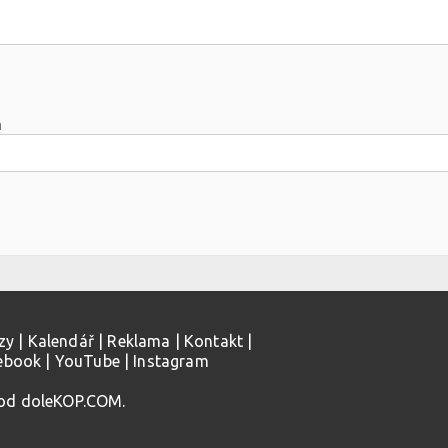
m
zy
|
Kalendář
|
Reklama
|
Kontakt
|
ebook
|
YouTube
|
Instagram
 od doleKOP.COM.