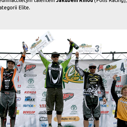
 sedmnáctiletým talentem
Jakubem Říhou
(Polis Racing)
tegorii Elite.