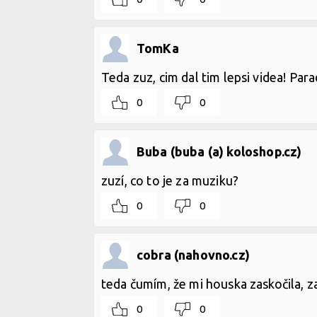
TomKa
Teda zuz, cim dal tim lepsi videa! Para
0
0
Buba (buba (a) koloshop.cz)
zuzí, co to je za muziku?
0
0
cobra (nahovno.cz)
teda čumím, že mi houska zaskočila, z
0
0