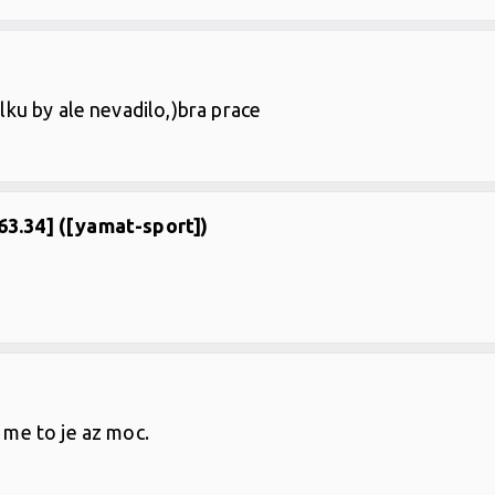
elku by ale nevadilo,)bra prace
163.34] ([yamat-sport])
a me to je az moc.