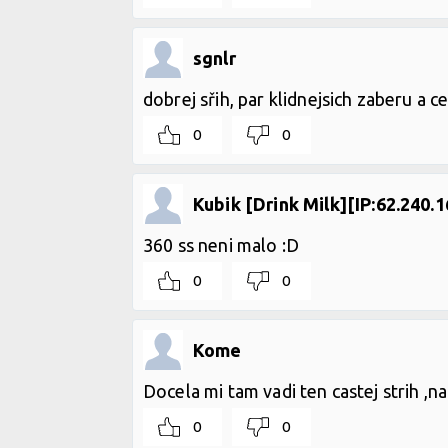
sgnlr
dobrej sřih, par klidnejsich zaberu a c
0
0
Kubik [Drink Milk][IP:62.240.
360 ss neni malo :D
0
0
Kome
Docela mi tam vadi ten castej strih ,n
0
0