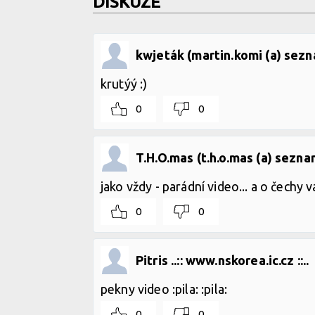
DISKUZE
kwjeták (martin.komi (a) sezn
krutýý :)
0
0
T.H.O.mas (t.h.o.mas (a) sezna
jako vždy - parádní video... a o čechy
0
0
Pitris ..:: www.nskorea.ic.cz ::..
pekny video :pila: :pila:
0
0