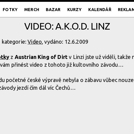
FOTKY
MERCH
BAZAR
KURZY
KALENDÁŘ
REKLA
VIDEO: A.K.O.D. LINZ
, kategorie:
Video
, vydáno: 12.6.2009
otky
z
Austrian King of Dirt
v Linzi jste už viděli, takž
 vám přinést video z tohoto již kultovního závodu…
du početné české výpravě nebyla o zábavu vůbec nouze. 
závody jezdí čím dál víc Čechů…