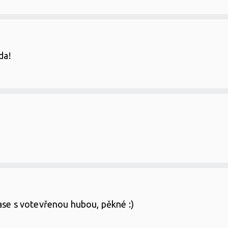
da!
ase s votevřenou hubou, pěkné :)