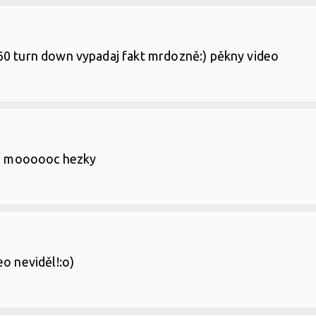
60 turn down vypadaj fakt mrdozně:) pěkny video
 je moooooc hezky
eo neviděl!:o)