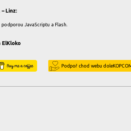
 – Linz:
 s podporou JavaScriptu a Flash.
 ElKloko
Buy Me a Coffee
Podpoř chod webu doleKOPCO