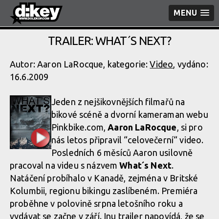
MENU
TRAILER: WHAT´S NEXT?
Autor: Aaron LaRocque, kategorie:
Video
, vydáno:
16.6.2009
Jeden z nejšikovnějších filmařů na
bikové scéně a dvorní kameraman webu
Pinkbike.com,
Aaron LaRocque
, si pro
nás letos připravil “celovečerní“ video.
Posledních 6 měsíců Aaron usilovně
pracoval na videu s názvem
What´s Next
.
Natáčení probíhalo v Kanadě, zejména v Britské
Kolumbii, regionu bikingu zaslíbeném. Premiéra
proběhne v polovině srpna letošního roku a
vydávat se začne v září. Inu trailer napovídá, že se