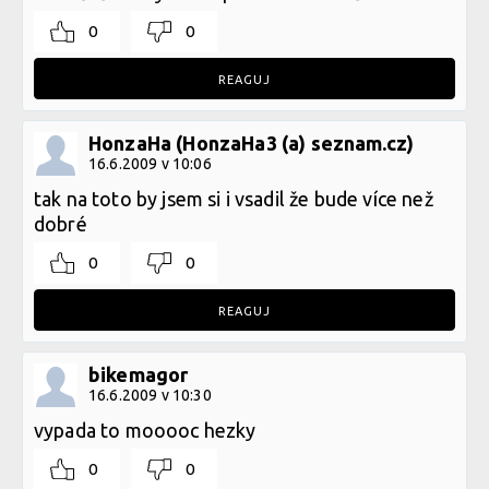
0
0
REAGUJ
HonzaHa (HonzaHa3 (a) seznam.cz)
16.6.2009 v 10:06
tak na toto by jsem si i vsadil že bude více než
dobré
0
0
REAGUJ
bikemagor
16.6.2009 v 10:30
vypada to mooooc hezky
0
0