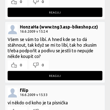
0
0
REAGUJ
HonzaHa (www.tng3.asp-bikeshop.cz)
16.6.2009 v 15:24
Všem se vám to líbí. A hned kde se to dá
stáhnout, tak když se mi to líbí, tak ho zkusím
třeba podpořit a podívu se jestli to nepujde
někde koupit co?
0
0
REAGUJ
filip
16.6.2009 v 15:33
ví někdo od koho je ta písnička