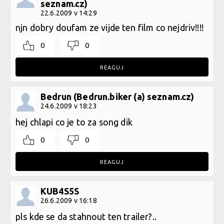
seznam.cz)
22.6.2009 v 14:29
njn dobry doufam ze vijde ten film co nejdriv!!!!
0
0
REAGUJ
Bedrun (Bedrun.biker (a) seznam.cz)
24.6.2009 v 18:23
hej chlapi co je to za song dik
0
0
REAGUJ
KUB4S5S
26.6.2009 v 16:18
pls kde se da stahnout ten trailer?..