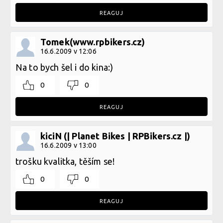
REAGUJ
Tomek(www.rpbikers.cz)
16.6.2009 v 12:06
Na to bych šel i do kina:)
0
0
REAGUJ
kiciN (| Planet Bikes | RPBikers.cz |)
16.6.2009 v 13:00
trošku kvalitka, těším se!
0
0
REAGUJ