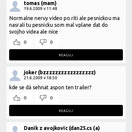
tomas (mam)
19.6.2009 v 11:48
Normalne nervy video po riti ale pesnickou ma
nasrali tu pesnicku som mal vplane dat do
svojho videa ale nice
0
0
REAGUJ
joker (bzzzzzzzzzzzzzzzzz)
21.6.2009 v 18:50
kde se dá sehnat aspon ten trailer?
0
0
REAGUJ
Danik z avojkovic (dan25.cs (a)