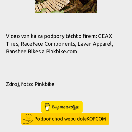
Video vzniká za podpory těchto firem: GEAX
Tires, RaceFace Components, Lavan Apparel,
Banshee Bikes a Pinkbike.com
Zdroj, foto: Pinkbike
Buy Me a Coffee
Podpoř chod webu doleKOPCOM