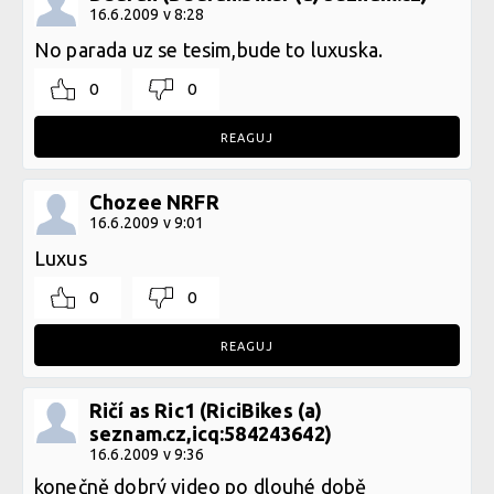
16.6.2009 v 8:28
No parada uz se tesim,bude to luxuska.
0
0
REAGUJ
Chozee NRFR
16.6.2009 v 9:01
Luxus
0
0
REAGUJ
Ričí as Ric1 (RiciBikes (a)
seznam.cz,icq:584243642)
16.6.2009 v 9:36
konečně dobrý video po dlouhé době