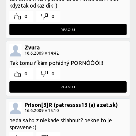
kdyztak odkaz dik :)
0
0
REAGUJ
Zvura
16.6.2009 v 14:42
Tak tomu říkám pořádný PORNÓÓÓ!!!
0
0
REAGUJ
PrIson[3]R (patressss13 (a) azet.sk)
16.6.2009 v 15:10
neda sa to z niekade stiahnut? pekne to je
spravene :)