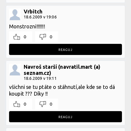
Vrbitch
18.6.2009 v 19:06
Monstrozni!!!!!!!
0
0
REAGUJ
Navroš starší (navratil.mart (a)
seznam.cz)
18.6.2009 v 19:11
všichni se tu ptáte o stáhnutí,ale kde se to dá
koupit ??? Díky !!
0
0
REAGUJ