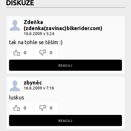
DISKUZE
Zdeňka
(zdenka(zavinac)bikerider.com)
16.6.2009 v 5:24
tak na tohle se těším :)
0
0
REAGUJ
zbyněc
16.6.2009 v 7:16
luskus
0
0
REAGUJ