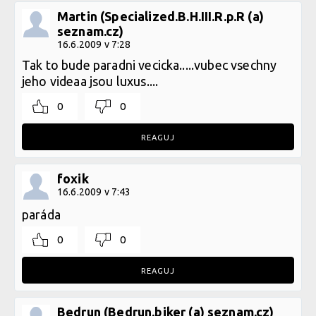
Martin (Specialized.B.H.III.R.p.R (a)
seznam.cz)
16.6.2009 v 7:28
Tak to bude paradni vecicka.....vubec vsechny
jeho videaa jsou luxus....
0
0
REAGUJ
foxik
16.6.2009 v 7:43
paráda
0
0
REAGUJ
Bedrun (Bedrun.biker (a) seznam.cz)