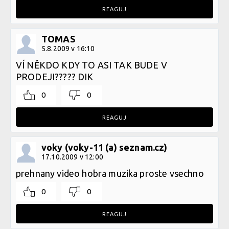
REAGUJ
TOMAS
5.8.2009 v 16:10
VÍ NĚKDO KDY TO ASI TAK BUDE V
PRODEJI????? DIK
0
0
REAGUJ
voky (voky-11 (a) seznam.cz)
17.10.2009 v 12:00
prehnany video hobra muzika proste vsechno
0
0
REAGUJ