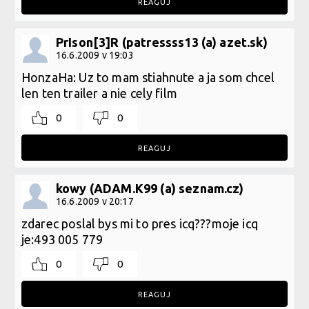
REAGUJ
PrIson[3]R (patressss13 (a) azet.sk)
16.6.2009 v 19:03
HonzaHa: Uz to mam stiahnute a ja som chcel
len ten trailer a nie cely film
0
0
REAGUJ
kowy (ADAM.K99 (a) seznam.cz)
16.6.2009 v 20:17
zdarec poslal bys mi to pres icq???moje icq
je:493 005 779
0
0
REAGUJ