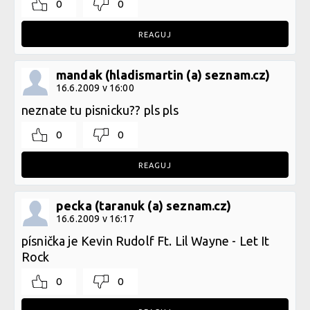
0
0
REAGUJ
mandak (hladismartin (a) seznam.cz)
16.6.2009 v 16:00
neznate tu pisnicku?? pls pls
0
0
REAGUJ
pecka (taranuk (a) seznam.cz)
16.6.2009 v 16:17
písnička je Kevin Rudolf Ft. Lil Wayne - Let It
Rock
0
0