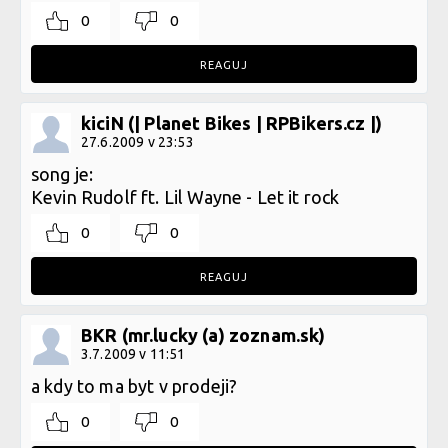
0
0
REAGUJ
kiciN (| Planet Bikes | RPBikers.cz |)
27.6.2009 v 23:53
song je:
Kevin Rudolf ft. Lil Wayne - Let it rock
0
0
REAGUJ
BKR (mr.lucky (a) zoznam.sk)
3.7.2009 v 11:51
a kdy to ma byt v prodeji?
0
0