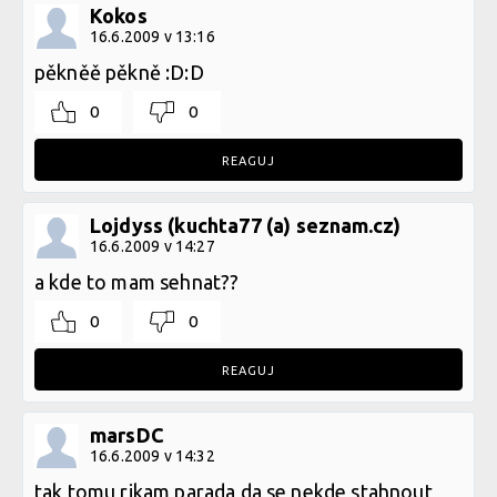
Kokos
16.6.2009 v 13:16
pěkněě pěkně :D:D
0
0
REAGUJ
Lojdyss (kuchta77 (a) seznam.cz)
16.6.2009 v 14:27
a kde to mam sehnat??
0
0
REAGUJ
marsDC
16.6.2009 v 14:32
tak tomu rikam parada da se nekde stahnout