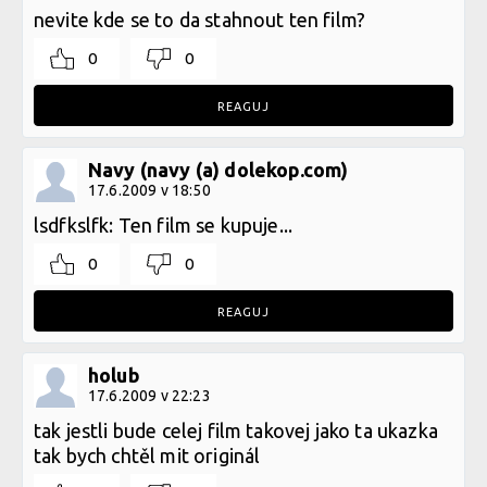
nevite kde se to da stahnout ten film?
0
0
REAGUJ
Navy (navy (a) dolekop.com)
17.6.2009 v 18:50
lsdfkslfk: Ten film se kupuje...
0
0
REAGUJ
holub
17.6.2009 v 22:23
tak jestli bude celej film takovej jako ta ukazka
tak bych chtěl mit originál