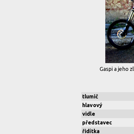
Gaspi a jeho z
tlumič
hlavový
vidle
představec
řidítka