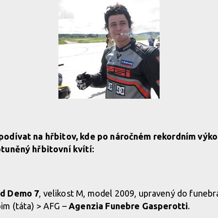
podívat na hřbitov, kde po náročném rekordním výko
tuněný hřbitovní kvítí:
ed Demo 7
, velikost M, model 2009, upravený do funebr
im (táta) > AFG –
Agenzia Funebre Gasperotti
.