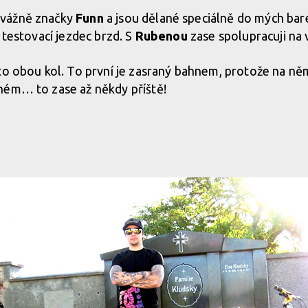
vážně značky
Funn
a jsou dělané speciálně do mých bar
 testovací jezdec brzd. S
Rubenou
zase spolupracuji na v
to obou kol. To první je zasraný bahnem, protože na n
hém… to zase až někdy příště!