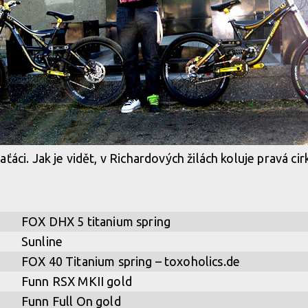
laťáci. Jak je vidět, v Richardových žilách koluje pravá c
FOX DHX 5 titanium spring
Sunline
FOX 40 Titanium spring – toxoholics.de
Funn RSX MKII gold
Funn Full On gold