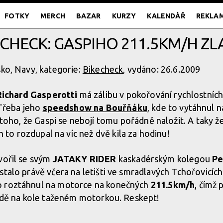
FOTKY
MERCH
BAZAR
KURZY
KALENDÁŘ
REKLA
ECHECK: GASPIHO 211.5KM/H ZL
sko, Navy, kategorie:
Bikecheck
, vydáno: 26.6.2009
Richard Gasperotti
má zálibu v pokořování rychlostníc
 Třeba jeho
speedshow na Bouřňáku
, kde to vytáhnul 
toho, že Gaspi se nebojí tomu pořádně naložit. A taky že
h to rozdupal na víc než dvě kila za hodinu!
vořil se svým
JATAKY RIDER
kaskadérským kolegou
Pe
stalo právě včera na letišti ve smradlavých Tchořovicíc
o roztáhnul na motorce na konečných
211.5km/h
, čímž 
ízdě na kole taženém motorkou. Reskept!