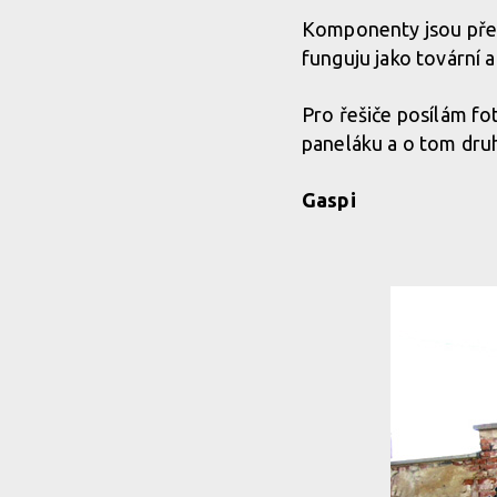
Komponenty jsou pře
funguju jako tovární a
Pro řešiče posílám fo
paneláku a o tom dru
Gaspi