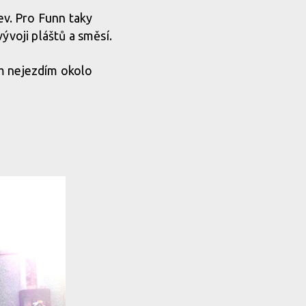
ev. Pro Funn taky
ývoji pláštů a směsí.
ěm nejezdím okolo