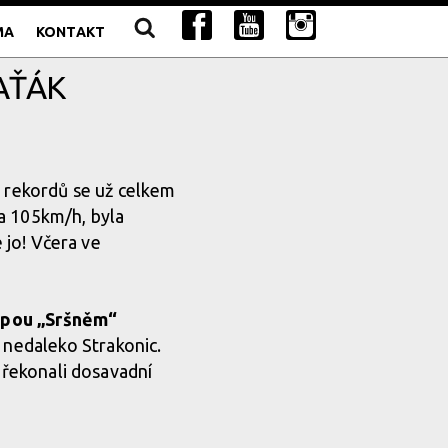
MA
KONTAKT
AŤÁK
h rekordů se už celkem
na 105km/h, byla
 jo! Včera ve
pou „Sršněm“
h nedaleko Strakonic.
překonali dosavadní