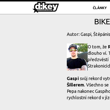
ČLÁNKY
BIK
Autor: Gaspi, Štěpáni
O tom, že
dlouho ví.
předzvěstí 
Strakonicíc
Gaspi
svůj rekord vyt
Šillerem
. Všechno se 
Pepa nakonec Gaspih
rychlostní rekord v j