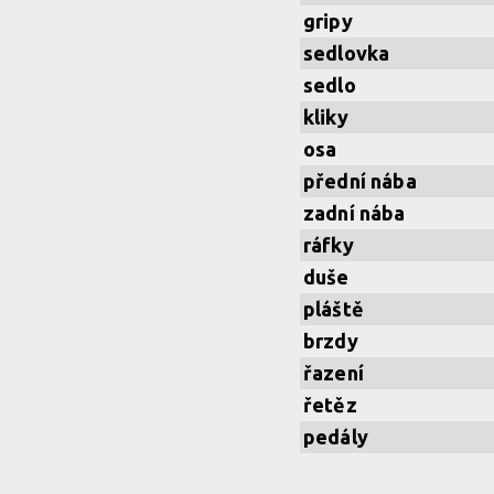
gripy
sedlovka
sedlo
kliky
osa
přední nába
zadní nába
ráfky
duše
pláště
brzdy
řazení
řetěz
pedály