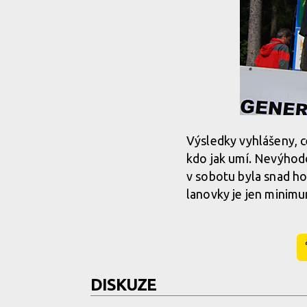
Výsledky vyhlášeny, c
kdo jak umí. Nevýhodou
v sobotu byla snad ho
lanovky je jen minimum
DISKUZE