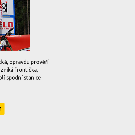
cká, opravdu prověří
zniká frontička,
lí spodní stanice
M