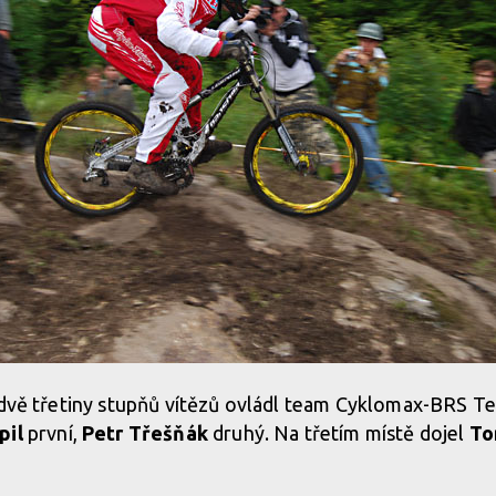
i dvě třetiny stupňů vítězů ovládl team Cyklomax-BRS 
pil
první,
Petr Třešňák
druhý. Na třetím místě dojel
To