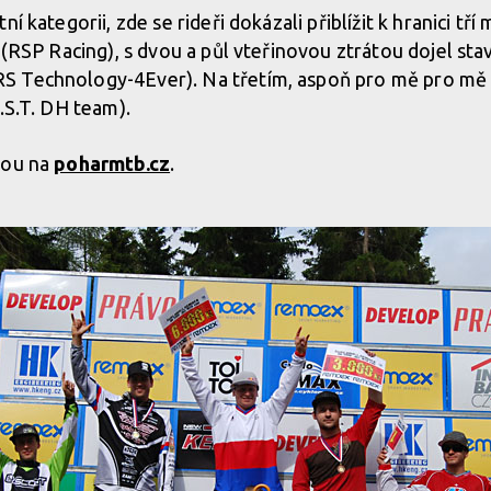
í kategorii, zde se rideři dokázali přiblížit k hranici tří 
(RSP Racing), s dvou a půl vteřinovou ztrátou dojel stav
 Technology-4Ever). Na třetím, aspoň pro mě pro mě 
.S.T. DH team).
sou na
poharmtb.cz
.