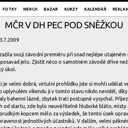
FOTKY
MERCH
BAZAR
KURZY
KALENDÁŘ
REKLA
MČR V DH PEC POD SNĚŽKOU
13.7.2009
 zažila svoji závodní premiéru při snad nejlépe utajeném 
oposavad jelo. Zjistit něco o samotném závodě dříve ne
ký úkol.
i je velmi dobrá, virtulní prohlídku jste si mohli udělat 
 o uplynulém víkendu ji v tomto stavu nikdo neviděl, dík
staly bahenní lázně, zbytek trati postupně vysychal. Příjez
 od startu, zde bylo neuvěřitelně hluboké bláto, místy 
iš prudkým kopcem mělo za výsledek, že tento úsek opra
ipravenost jednotlivých účastníků. V dalším, velmi pěk