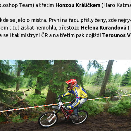
loshop Team) a třetím
Honzou Králíčkem
(Haro Katma
de se jelo o mistra. První na řadu přišly ženy, zde nejryc
všem titul získat nemohla, přestože
Helena Kurandová
(
 se i tak mistryní ČR a na třetím pak dojíždí
Terounos 