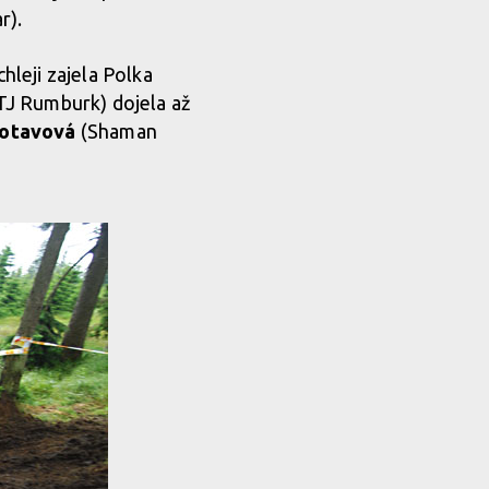
r).
hleji zajela Polka
TJ Rumburk) dojela až
Votavová
(Shaman