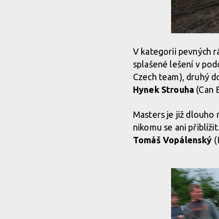
V kategorii pevných r
splašené lešení v pod
Czech team), druhý do
Hynek Strouha
(Can 
Masters je již dlouho
nikomu se ani přiblíži
Tomáš Vopálenský
(