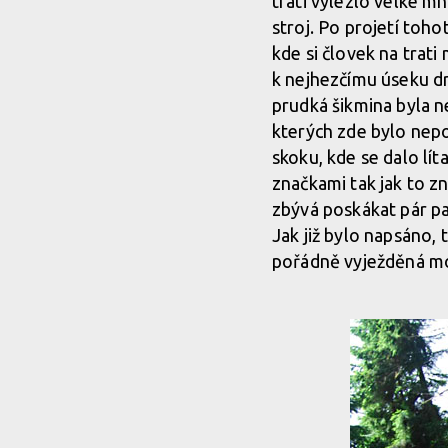
trati vylezlo velké m
stroj. Po projetí toh
kde si človek na trat
k nejhezčímu úseku dr
prudká šikmina byla ne
kterých zde bylo nep
skoku, kde se dalo lí
značkami tak jak to zná
zbývá poskákat pár pa
Jak již bylo napsáno, 
pořádně vyježděná moh