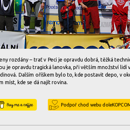
eny rozdány – trať v Peci je opravdu dobrá, těžká techni
 je opravdu tragická lanovka, při větším množství lidí v
dinová. Dalším oříškem bylo to, kde postavit depo, v oko
 míst, kde se dá najít rovina.
Buy Me a Coffee
Podpoř chod webu doleKOPCO