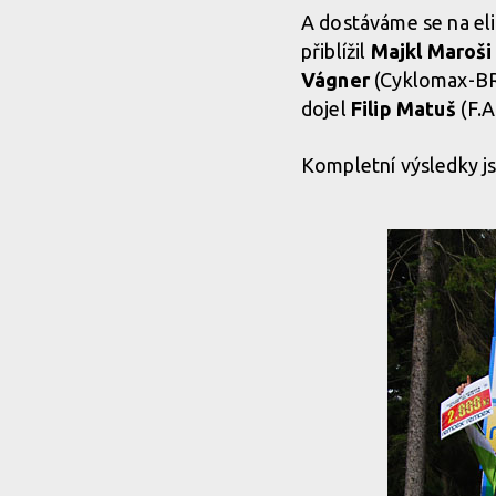
A dostáváme se na elitn
přiblížil
Majkl Maroši
Vágner
(Cyklomax-BRS
dojel
Filip Matuš
(F.A
Kompletní výsledky j