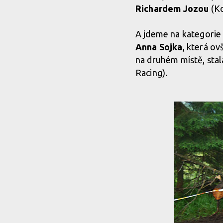
Richardem Jozou
(Ko
A jdeme na kategorie k
Anna Sojka
, která o
na druhém místě, stala
Racing).