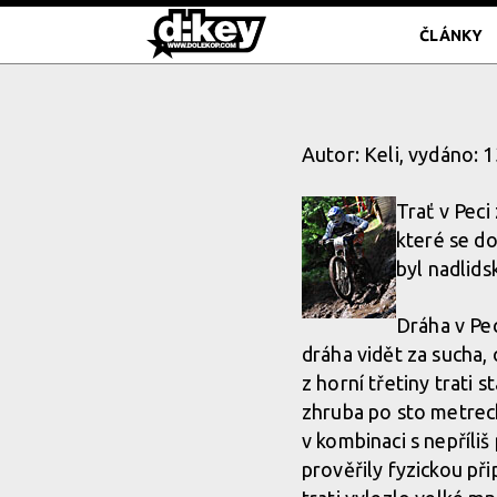
ČLÁNKY
Autor: Keli, vydáno: 
Trať v Peci
které se d
byl nadlids
Dráha v Pec
dráha vidět za sucha,
z horní třetiny trati 
zhruba po sto metrech
v kombinaci s nepříl
prověřily fyzickou př