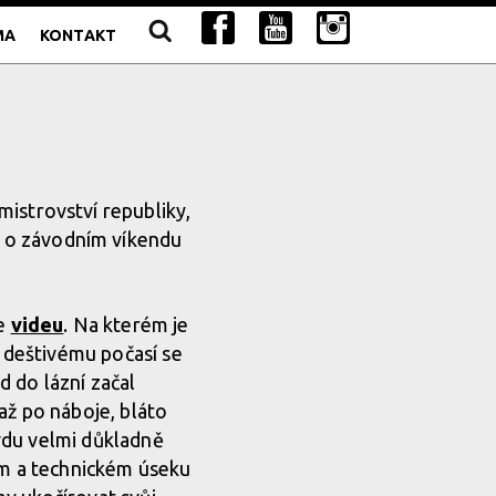
MA
KONTAKT
mistrovství republiky,
ž o závodním víkendu
ve
videu
. Na kterém je
y deštivému počasí se
d do lázní začal
až po náboje, bláto
vdu velmi důkladně
ném a technickém úseku