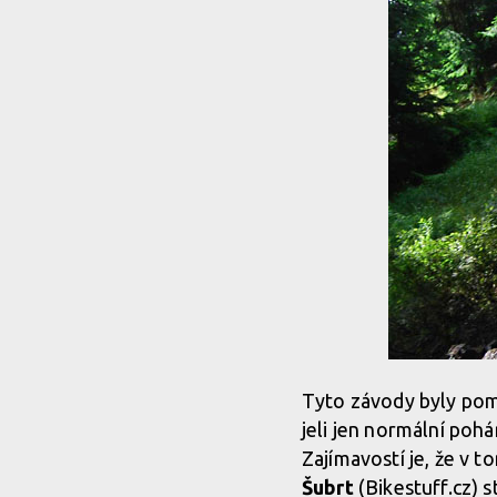
Tyto závody byly pomě
jeli jen normální poh
Zajímavostí je, že v t
Šubrt
(Bikestuff.cz) 