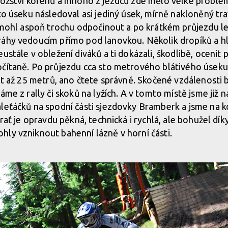
nožství kořenů a mnoho z jezdců zde mělo velké problém
oto úseku následoval asi jediný úsek, mírně nakloněný tr
i mohl aspoň trochu odpočinout a po krátkém průjezdu l
áhy vedoucím přímo pod lanovkou. Několik dropíků a hl
ustále v obležení diváků a ti dokázali, škodlibě, ocenit
očítaně. Po průjezdu cca sto metrového blátivého úsek
tat až 25 metrů, ano čtete správně. Skočené vzdálenosti
me z rally či skoků na lyžích. A v tomto místě jsme již na
leťáčků na spodní části sjezdovky Bramberk a jsme na k
trať je opravdu pěkná, technická i rychlá, ale bohužel dí
ly vzniknout bahenní lázně v horní části.