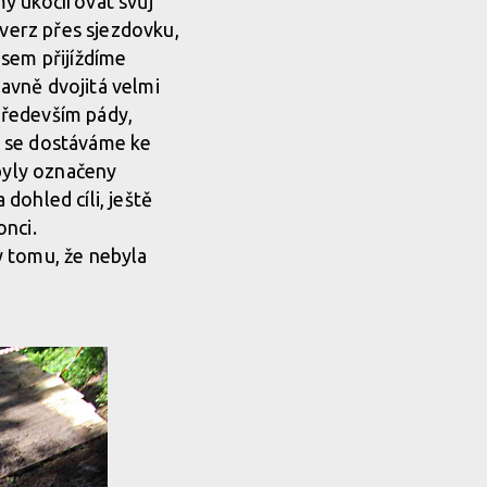
y ukočírovat svůj
averz přes sjezdovku,
esem přijíždíme
avně dvojitá velmi
 především pády,
u se dostáváme ke
 byly označeny
 dohled cíli, ještě
onci.
ky tomu, že nebyla