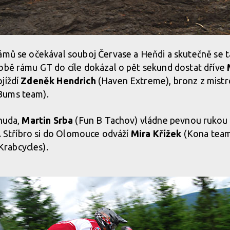
ámů se očekával souboj Červase a Heňdi a skutečně se ta
obě rámu GT do cíle dokázal o pět sekund dostat dříve
jíždí
Zdeněk Hendrich
(Haven Extreme), bronz z mistro
Bums team).
 nuda,
Martin Srba
(Fun B Tachov) vládne pevnou rukou a
t. Stříbro si do Olomouce odváží
Mira Křížek
(Kona team)
Krabcycles).