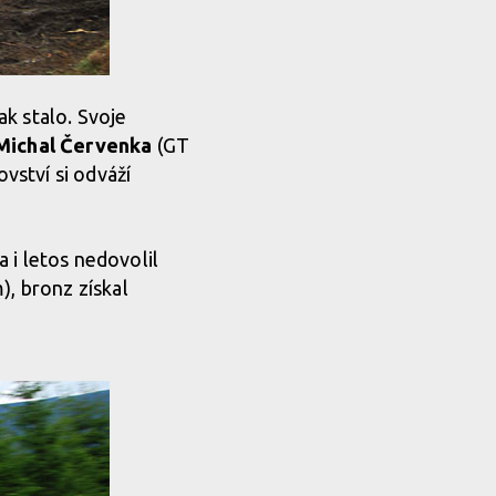
k stalo. Svoje
Michal Červenka
(GT
vství si odváží
 i letos nedovolil
, bronz získal