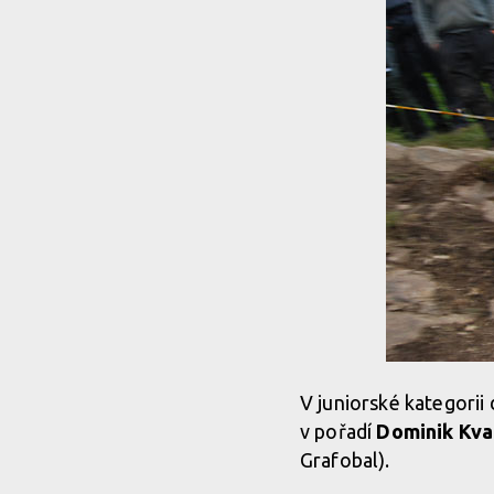
V juniorské kategori
v pořadí
Dominik Kva
Grafobal).