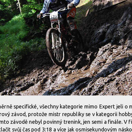
rně specifické, všechny kategorie mimo Expert jeli o mi
árový závod, protože mistr republiky se v kategorii hobb
omto závodě nebyl povinný trenink, jen semi a finále. V 
stlačit svůj čas pod 3:18 a více jak osmisekundovým nás