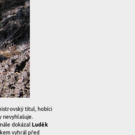
strovský titul, hobíci
y nevyhlašuje.
finále dokázal
Luděk
kokem vyhrál před