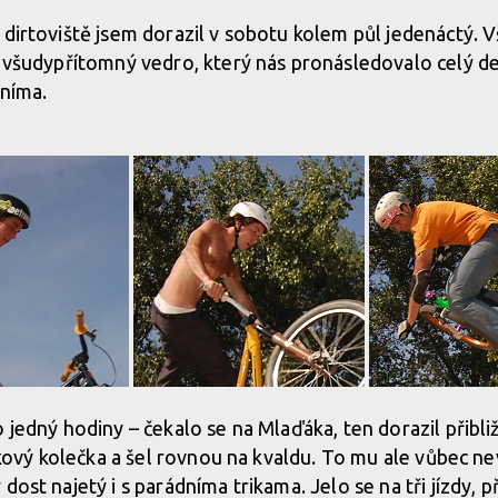
 dirtoviště jsem dorazil v sobotu kolem půl jedenáctý. 
y všudypřítomný vedro, který nás pronásledovalo celý de
tníma.
 jedný hodiny – čekalo se na Mlaďáka, ten dorazil přibli
inkový kolečka a šel rovnou na kvaldu. To mu ale vůbec ne
dost najetý i s parádníma trikama. Jelo se na tři jízdy, p