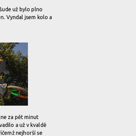
Všude už bylo plno
n. Vyndal jsem kolo a
žne za pět minut
vadilo a už v kvaldě
řičemž nejhorší se