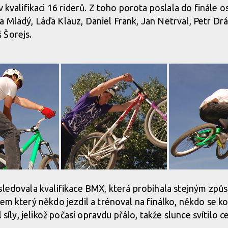
v kvalifikaci 16 riderů. Z toho porota poslala do finále o
 Mladý, Láďa Klauz, Daniel Frank, Jan Netrval, Petr Dr
 Šorejs.
sledovala kvalifikace BMX, která probíhala stejným zp
hem který někdo jezdil a trénoval na finálko, někdo se k
l síly, jelikož počasí opravdu přálo, takže slunce svítilo 