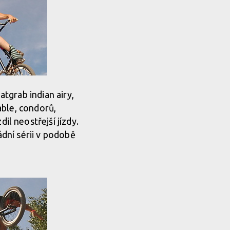
tgrab indian airy,
ble, condorů,
dil neostřejší jízdy.
ádní sérii v podobě