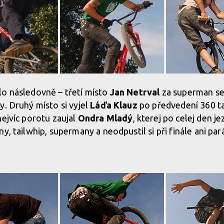
lo následovně – třetí místo
Jan Netrval
za superman sea
y. Druhý místo si vyjel
Láďa Klauz
po předvedení 360 ta
nejvíc porotu zaujal
Ondra Mladý
, kterej po celej den jez
y, tailwhip, supermany a neodpustil si při finále ani par