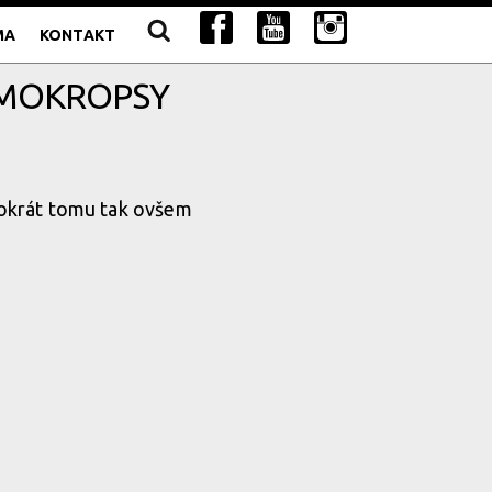
MA
KONTAKT
 MOKROPSY
ntokrát tomu tak ovšem