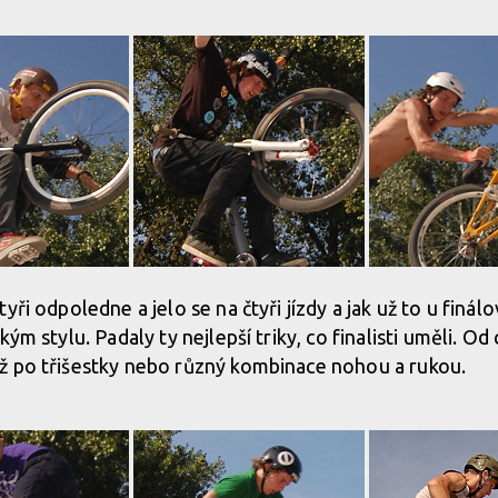
ři odpoledne a jelo se na čtyři jízdy a jak už to u finálo
kým stylu. Padaly ty nejlepší triky, co finalisti uměli. O
ž po třišestky nebo různý kombinace nohou a rukou.