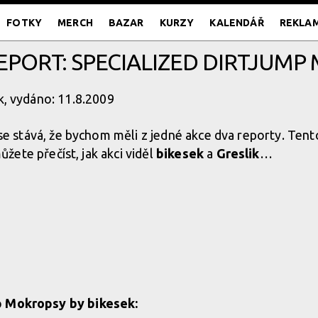
FOTKY
MERCH
BAZAR
KURZY
KALENDÁŘ
REKLA
EPORT: SPECIALIZED DIRTJUMP
ik, vydáno: 11.8.2009
 se stává, že bychom měli z jedné akce dva reporty. Te
můžete přečíst, jak akci viděl
bikesek
a
Greslik
…
p Mokropsy by bikesek: