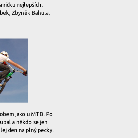
smičku nejlepších.
ábek, Zbyněk Bahula,
ůsobem jako u MTB. Po
oupal a někdo se jen
celej den na plný pecky.