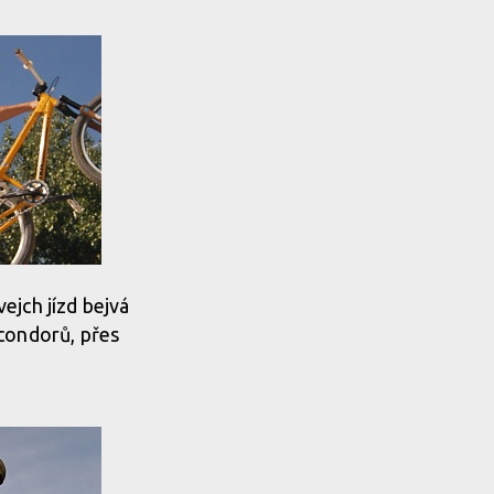
vejch jízd bejvá
d condorů, přes