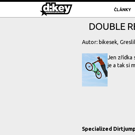
ČLÁNKY
DOUBLE R
Autor: bikesek, Gresl
Jen zřídka
je a tak si 
Specialized Dirtjum