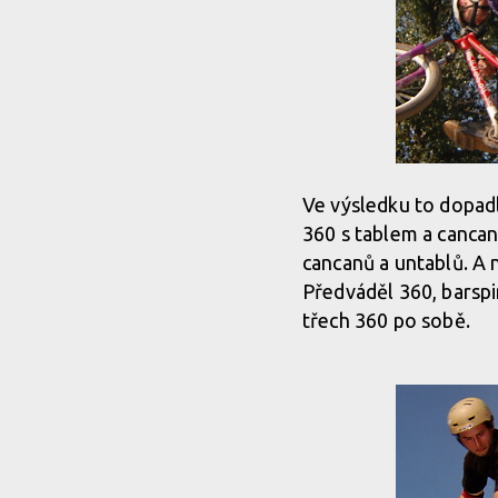
Ve výsledku to dopad
360 s tablem a cancan
cancanů a untablů. A 
Předváděl 360, barspin
třech 360 po sobě.