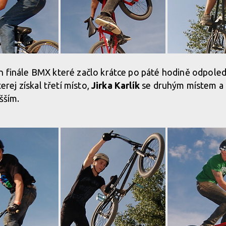
n finále BMX které začlo krátce po páté hodině odpoled
terej získal třetí místo,
Jirka Karlík
se druhým místem a
šším.