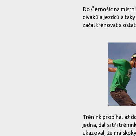
Do Černošic na místní
diváků a jezdců a tak
začal trénovat s osta
Trénink probíhal až do
jedna, dal si tři trén
ukazoval, že má skoky 