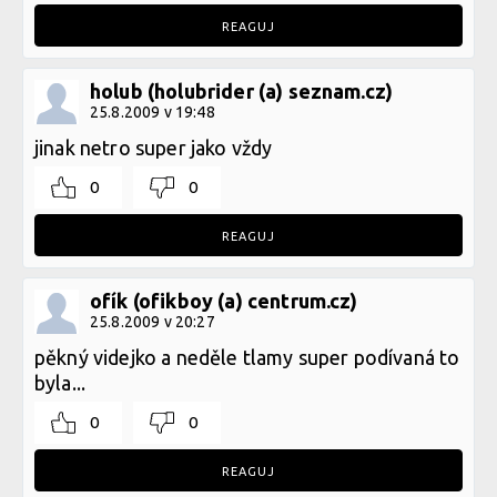
REAGUJ
holub (holubrider (a) seznam.cz)
25.8.2009 v 19:48
jinak netro super jako vždy
0
0
REAGUJ
ofík (ofikboy (a) centrum.cz)
25.8.2009 v 20:27
pěkný videjko a neděle tlamy super podívaná to
byla...
0
0
REAGUJ