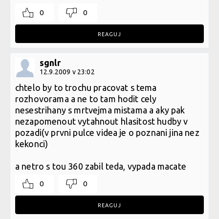
0
0
REAGUJ
sgnlr
12.9.2009 v 23:02
chtelo by to trochu pracovat s tema
rozhovorama a ne to tam hodit cely
nesestrihany s mrtvejma mistama a aky pak
nezapomenout vytahnout hlasitost hudby v
pozadi(v prvni pulce videa je o poznani jina nez
kekonci)
a netro s tou 360 zabil teda, vypada macate
0
0
REAGUJ