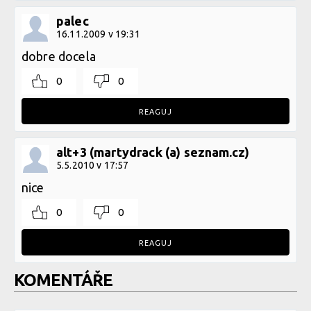
palec
16.11.2009 v 19:31
dobre docela
0
0
REAGUJ
alt+3 (martydrack (a) seznam.cz)
5.5.2010 v 17:57
nice
0
0
REAGUJ
KOMENTÁŘE