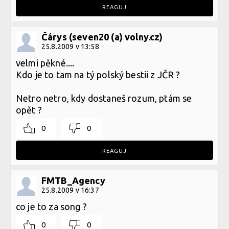
REAGUJ
Čárys (seven20 (a) volny.cz)
25.8.2009 v 13:58
velmi pěkné....
Kdo je to tam na tý polský bestii z JČR ?
Netro netro, kdy dostaneš rozum, ptám se
opět ?
0
0
REAGUJ
FMTB_Agency
25.8.2009 v 16:37
co je to za song ?
0
0