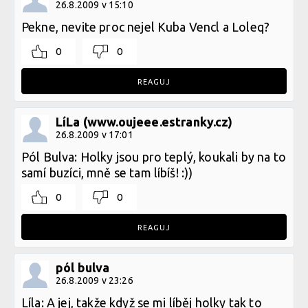
26.8.2009 v 15:10
Pekne, nevite proc nejel Kuba Vencl a Loleq?
0
0
REAGUJ
LíLa (www.oujeee.estranky.cz)
26.8.2009 v 17:01
Pól Bulva: Holky jsou pro teplý, koukali by na to
samí buzíci, mně se tam líbíš! :))
0
0
REAGUJ
pól bulva
26.8.2009 v 23:26
Líla: A jej, takže když se mi líběj holky tak to