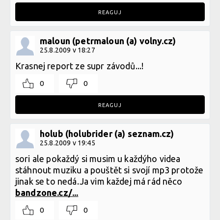
REAGUJ
maloun (petrmaloun (a) volny.cz)
25.8.2009 v 18:27
Krasnej report ze supr závodů...!
0
0
REAGUJ
holub (holubrider (a) seznam.cz)
25.8.2009 v 19:45
sori ale pokaždý si musim u každýho videa
stáhnout muziku a pouštět si svojí mp3 protože
jinak se to nedá.Ja vim každej má rád něco
bandzone.cz/...
0
0