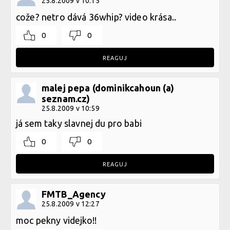
25.8.2009 v 10:15
cože? netro dává 36whip? video krása..
0
0
REAGUJ
malej pepa (dominikcahoun (a)
seznam.cz)
25.8.2009 v 10:59
já sem taky slavnej du pro babi
0
0
REAGUJ
FMTB_Agency
25.8.2009 v 12:27
moc pekny videjko!!