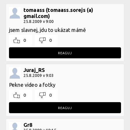
tomaass (tomaass.sorejs (a)
gmail.com)
25.8.2009 v 9:00
jsem slavnej, jdu to ukázat mámě
0
0
REAGUJ
Juraj_RS
25.8.2009 v 9:03
Pekne video a fotky
0
0
REAGUJ
Gr8