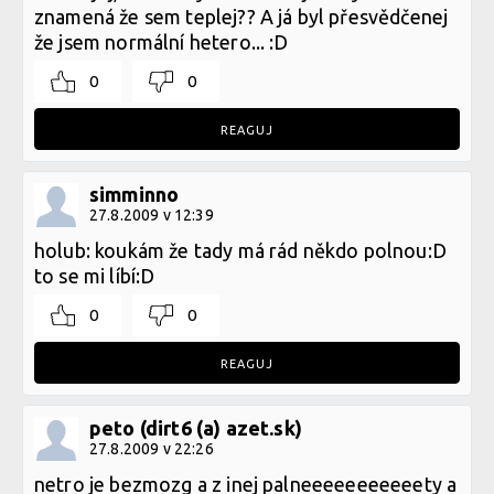
znamená že sem teplej?? A já byl přesvědčenej
že jsem normální hetero... :D
0
0
REAGUJ
simminno
27.8.2009 v 12:39
holub: koukám že tady má rád někdo polnou:D
to se mi líbí:D
0
0
REAGUJ
peto (dirt6 (a) azet.sk)
27.8.2009 v 22:26
netro je bezmozg a z inej palneeeeeeeeeeety a