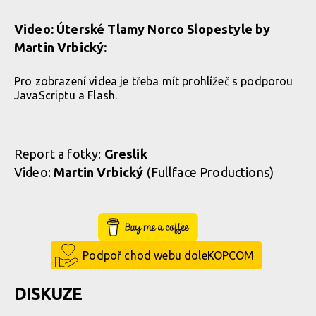
Video: Úterské Tlamy Norco Slopestyle by
Martin Vrbický:
Pro zobrazení videa je třeba mít prohlížeč s podporou
JavaScriptu a Flash.
Report a fotky:
Greslik
Video:
Martin Vrbický
(Fullface Productions)
Buy Me a Coffee
Podpoř chod webu doleKOPCOM
DISKUZE