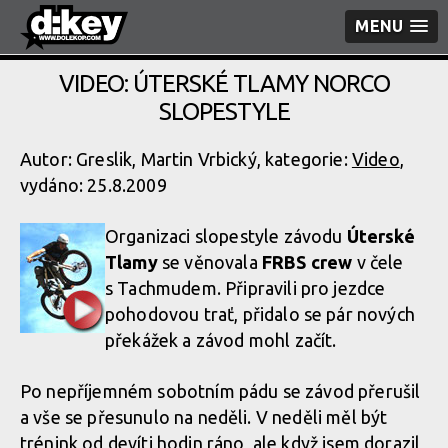
MENU
VIDEO: ÚTERSKÉ TLAMY NORCO
SLOPESTYLE
Autor: Greslik, Martin Vrbický, kategorie:
Video
,
vydáno: 25.8.2009
Organizaci slopestyle závodu
Úterské
Tlamy
se věnovala
FRBS crew
v čele
s Tachmudem. Připravili pro jezdce
pohodovou trať, přidalo se pár nových
překážek a závod mohl začít.
Po nepříjemném sobotním pádu se závod přerušil
a vše se přesunulo na neděli. V neděli měl být
trénink od devíti hodin ráno, ale když jsem dorazil