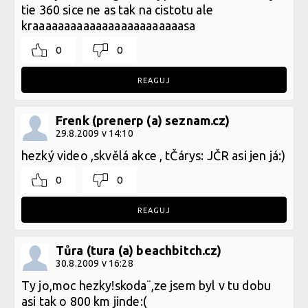
tie 360 sice ne as tak na cistotu ale
kraaaaaaaaaaaaaaaaaaaaaaaasa
0
0
REAGUJ
Frenk (prenerp (a) seznam.cz)
29.8.2009 v 14:10
hezký video ,skvělá akce , tČárys: JČR asi jen já:)
0
0
REAGUJ
Tůra (tura (a) beachbitch.cz)
30.8.2009 v 16:28
Ty jo,moc hezky!skoda¨,ze jsem byl v tu dobu
asi tak o 800 km jinde:(