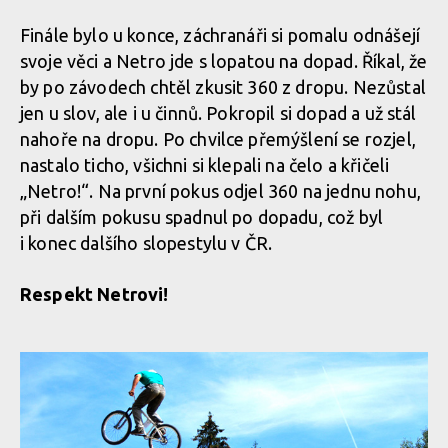
Finále bylo u konce, záchranáři si pomalu odnášejí
svoje věci a Netro jde s lopatou na dopad. Říkal, že
by po závodech chtěl zkusit 360 z dropu. Nezůstal
jen u slov, ale i u činnů. Pokropil si dopad a už stál
nahoře na dropu. Po chvilce přemýšlení se rozjel,
nastalo ticho, všichni si klepali na čelo a křičeli
„Netro!“. Na první pokus odjel 360 na jednu nohu,
při dalším pokusu spadnul po dopadu, což byl
i konec dalšího slopestylu v ČR.
Respekt Netrovi!