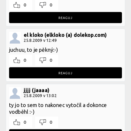
0
0
REAGUJ
el kloko (elkloko (a) dolekop.com)
25.8.2009 v 12:49
juchuu, to je pěkný:-)
0
0
REAGUJ
jjjj (jaaaa)
25.8.2009 v 13:02
ty jo to sem to nakonec vytočil a dokonce
vodběhl :-)
0
0