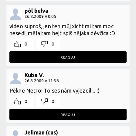
pól bulva
26.8.2009 v 0:05
vídeo suproš, jen ten můj xicht mi tam moc
nesedí, měla tam bejt spíš nějaká děvčica :D
0
0
REAGUJ
Kuba V.
26.8.2009 v 11:36
Pěkně Netro! To ses nám vyjezdil... :)
0
0
REAGUJ
Jeliman (cus)