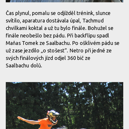
Čas plynul, pomalu se odjížděl trénink, slunce
svítilo, aparatura dostávala úpal, Tachmud
chvilkami koktal a už tu bylo finále. Bohužel se
finále neobešlo bez pádu. Při backflipu spadl
Maňas Tomek ze Saalbachu. Po ošklivém pádu se
už zase jezdilo „o stošest“. Netro při jedné ze
svých finálových jízd odjel 360 bič ze
Saalbachu dolů.