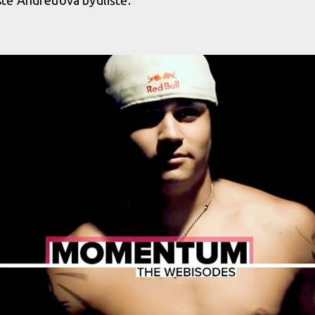
tě Andreuova bydliště.