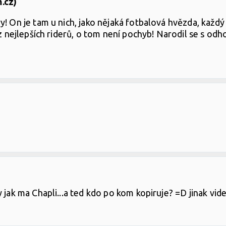
.cz)
! On je tam u nich, jako nějaká fotbalová hvězda, každý 
z nejlepších riderů, o tom není pochyb! Narodil se s odho
y jak ma Chapli...a ted kdo po kom kopiruje? =D jinak v