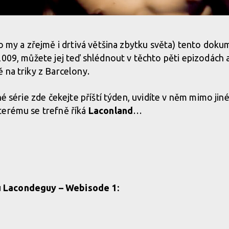
ko my a zřejmě i drtivá většina zbytku světa) tento doku
009, můžete jej teď shlédnout v těchto pěti epizodách a 
 na triky z Barcelony.
né série zde čekejte příští týden, uvidíte v něm mimo jiné 
terému se trefně říká
Laconland
…
Lacondeguy – Webisode 1: