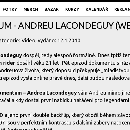
FOTKY
MERCH
BAZAR
KURZY
KALENDÁŘ
REKLA
 - ANDREU LACONDEGUY (WE
ategorie:
Video
, vydáno: 12.1.2010
condeguy
dospěl, tedy alespoň formálně. Dnes tptiž te
 rider
dosáhl věku 21 let. Pět epizod dokumentu s ná
Andreuova života, který doposud překypuje „mladistvou“
ti epizod vyšla online právě dnes, další budou následov
mentum – Andreu Lacondeguy
vám Andreu mimo jiné 
ačal a kdy dostal první nabídku natáčení pro legendární
D a jeho první double backflip, který otočil během záv
7 jsou v perfektním kontrastu s dalšími záběry natoče