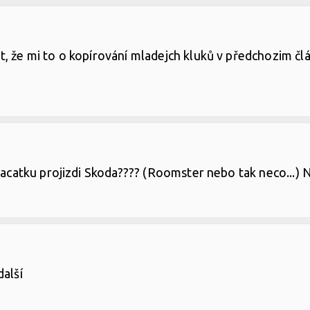
t, že mi to o kopírování mladejch kluků v předchozim č
zacatku projizdi Skoda???? (Roomster nebo tak neco...) 
další