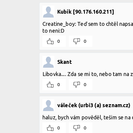
Kubík [90.176.160.211]
Creatine_boy: Teď sem to chtěl napsa
to neni:D
0
0
Skant
Libovka.... Zda se mi to, nebo tam na 
0
0
váleček (urbi3 (a) seznam.cz)
haluz, bych vám pověděl, tešim se na 
0
0