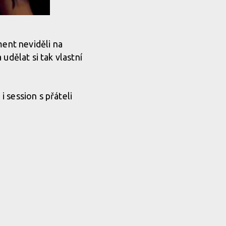
ment neviděli na
udělat si tak vlastní
i session s přáteli