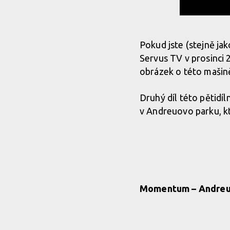
Pokud jste (stejně ja
Servus TV v prosinci 2
obrázek o této mašině
Druhý díl této pětidíl
v Andreuovo parku, k
Momentum – Andreu 