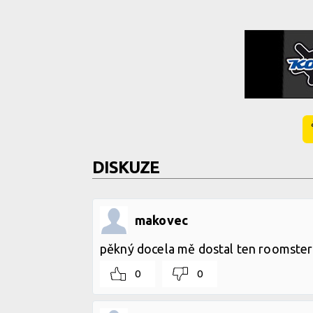
DISKUZE
makovec
pěkný docela mě dostal ten roomster
0
0