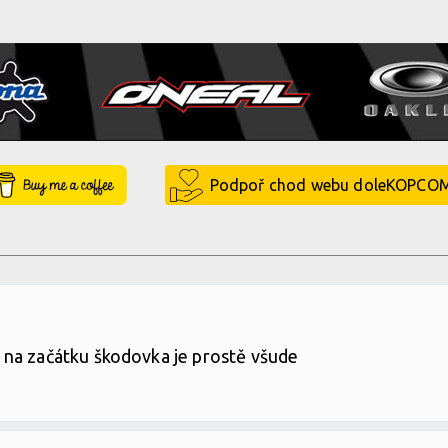
Buy Me a Coffee
Podpoř chod webu doleKOPCO
 na začátku škodovka je prostě všude