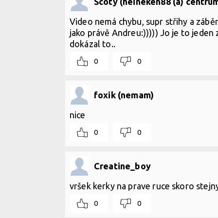
Scoty (heineken88 (a) centrum
Video nemá chybu, supr střihy a záběry
jako právě Andreu:))))) Jo je to jeden 
dokázal to..
0
0
foxik (nemam)
nice
0
0
Creatine_boy
vršek kerky na prave ruce skoro stejn
0
0