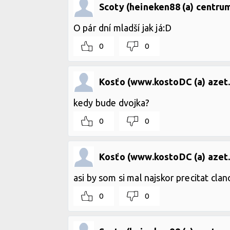
Scoty (heineken88 (a) centrum
O pár dní mladší jak já:D
0
0
Kosťo (www.kostoDC (a) azet.
kedy bude dvojka?
0
0
Kosťo (www.kostoDC (a) azet.
asi by som si mal najskor precitat clan
0
0