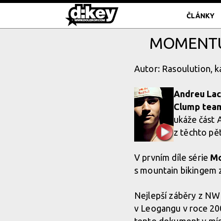
ČLÁNKY
MOMENTUM
Autor: Rasoulution, k
Andreu La
Clump team
ukáže část 
z těchto pě
V prvním díle série
Mo
s mountain bikingem z
Nejlepší záběry z NW
v Leogangu v roce 200