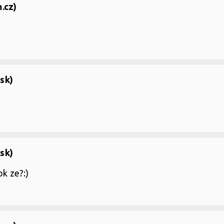
.cz)
sk)
sk)
ok ze?:)