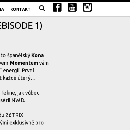
MA
KONTAKT
BISODE 1)
nto španělský
Kona
zvem
Momentum
vám
 energií. První
at každé úterý…
řekne, jak vůbec
 sérii NWD.
odu 26TRIX
nými exklusivně pro