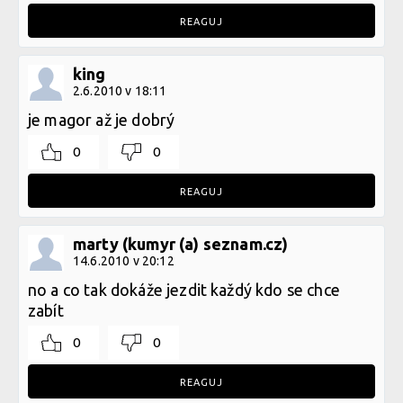
REAGUJ
king
2.6.2010 v 18:11
je magor až je dobrý
0
0
REAGUJ
marty (kumyr (a) seznam.cz)
14.6.2010 v 20:12
no a co tak dokáže jezdit každý kdo se chce
zabít
0
0
REAGUJ