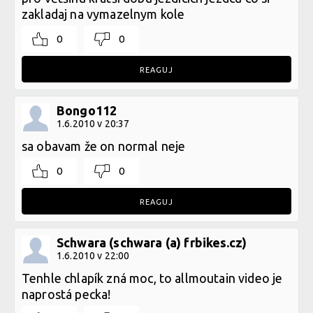
zakladaj na vymazelnym kole
0
0
REAGUJ
Bongo112
1.6.2010 v 20:37
sa obavam že on normal neje
0
0
REAGUJ
Schwara (schwara (a) frbikes.cz)
1.6.2010 v 22:00
Tenhle chlapík zná moc, to allmoutain video je
naprostá pecka!