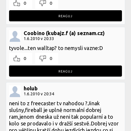
0
0
REAGUJ
Coobino (kubajz.f (a) seznam.cz)
1.6.2010 v 20:33
tyvole...ten walltap? to nemysli vazne:D
0
0
REAGUJ
holub
1.6.2010 v 20:34
neni to z freecaster tv nahodou ?Jinak
slušny,fireball je uplně normalní dobrej
ram,jenom dneska už neni tak popularní a to
kolo se prodavalo i v dražší sestvě.Dobrej vzor
pro většinu kratší dobu jezdících jezdcu co si