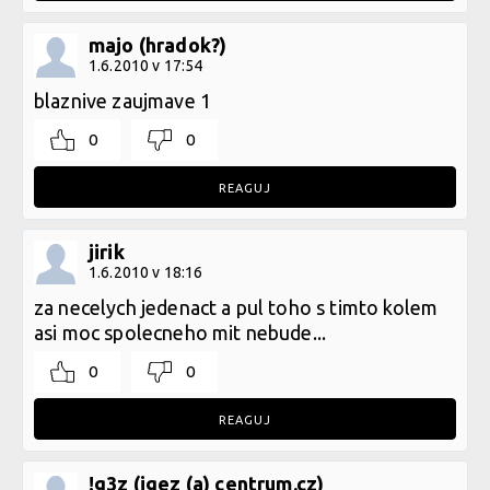
majo (hradok?)
1.6.2010 v 17:54
blaznive zaujmave 1
0
0
REAGUJ
jirik
1.6.2010 v 18:16
za necelych jedenact a pul toho s timto kolem
asi moc spolecneho mit nebude...
0
0
REAGUJ
!g3z (igez (a) centrum.cz)