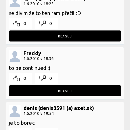
1.6.2010 v 18:22
se divim že to ten ram přežil :D
0
0
REAGUJ
Freddy
1.6.2010 v 18:36
to be continued :(
0
0
REAGUJ
denis (denis3591 (a) azet.sk)
1.6.2010 v 19:54
je to borec