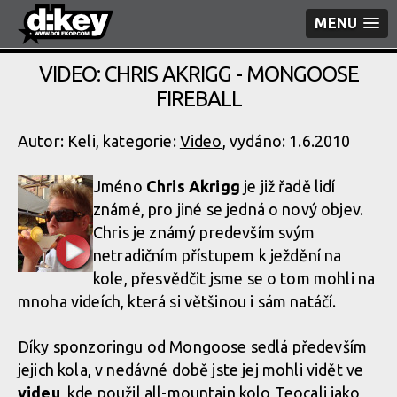
MENU
VIDEO: CHRIS AKRIGG - MONGOOSE
FIREBALL
Autor: Keli, kategorie:
Video
, vydáno: 1.6.2010
Jméno
Chris Akrigg
je již řadě lidí
známé, pro jiné se jedná o nový objev.
Chris je známý predevším svým
netradičním přístupem k ježdění na
kole, přesvědčit jsme se o tom mohli na
mnoha videích, která si většinou i sám natáčí.
Díky sponzoringu od Mongoose sedlá především
jejich kola, v nedávné době jste jej mohli vidět ve
videu
, kde použil all-mountain kolo Teocali jako