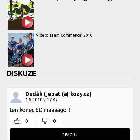
Video: Team Commencal 2010
DISKUZE
Dudák (jebat (a) kozy.cz)
1.6.2010 v 17:47
ten konec !:D maááágor!
0
0
REAGUJ