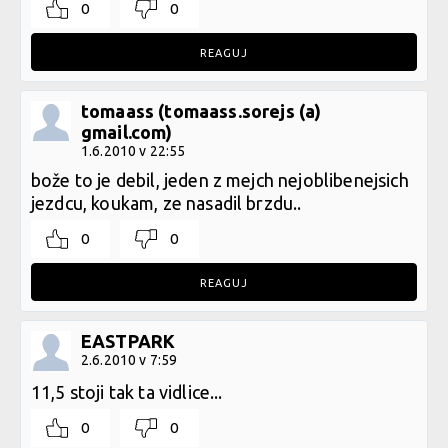
0
0
REAGUJ
tomaass (tomaass.sorejs (a)
gmail.com)
1.6.2010 v 22:55
bože to je debil, jeden z mejch nejoblibenejsich
jezdcu, koukam, ze nasadil brzdu..
0
0
REAGUJ
EASTPARK
2.6.2010 v 7:59
11,5 stoji tak ta vidlice...
0
0