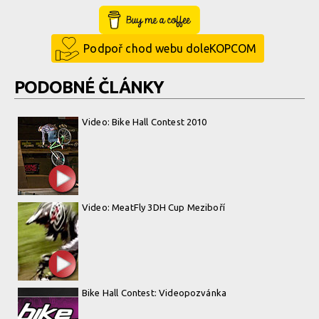
Buy Me a Coffee
Podpoř chod webu doleKOPCOM
PODOBNÉ ČLÁNKY
Video: Bike Hall Contest 2010
Video: MeatFly 3DH Cup Meziboří
Bike Hall Contest: Videopozvánka