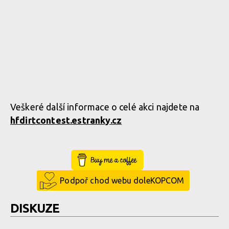
Veškeré další informace o celé akci najdete na
hfdirtcontest­.estranky.cz
Buy Me a Coffee
Podpoř chod webu doleKOPCOM
DISKUZE