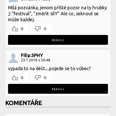
Milá pozvánka, jenom příště pozor na ty hrubky
;) "festIval", "změřit sílY" Ale co, seknout se
může každej.
0
0
REAGUJ
Filip.SPHY
23.7.2010 v 20:48
vypadá to na déšt....pojede se to vůbec?
0
0
REAGUJ
KOMENTÁŘE