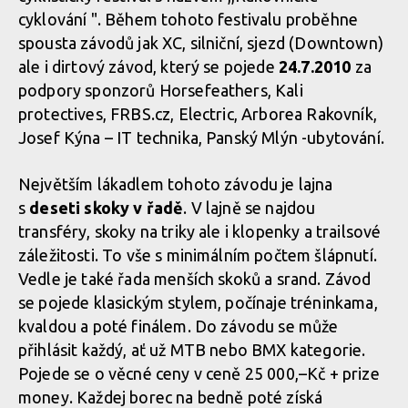
cyklování ". Během tohoto festivalu proběhne
spousta závodů jak XC, silniční, sjezd (Downtown)
ale i dirtový závod, který se pojede
24.7.2010
za
podpory sponzorů Horsefeathers, Kali
protectives, FRBS.cz, Electric, Arborea Rakovník,
Josef Kýna – IT technika, Panský Mlýn -ubytování.
Největším lákadlem tohoto závodu je lajna
s
deseti skoky v řadě
. V lajně se najdou
transféry, skoky na triky ale i klopenky a trailsové
záležitosti. To vše s minimálním počtem šlápnutí.
Vedle je také řada menších skoků a srand. Závod
se pojede klasickým stylem, počínaje tréninkama,
kvaldou a poté finálem. Do závodu se může
přihlásit každý, ať už MTB nebo BMX kategorie.
Pojede se o věcné ceny v ceně 25 000,–Kč + prize
money. Každej borec na bedně poté získá