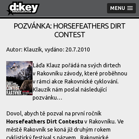
MENU
POZVÁNKA: HORSEFEATHERS DIRT
CONTEST
Autor: Klauzík, vydáno: 20.7.2010
Láďa Klauz pořádá na svých dirtech
v Rakovníku závody, které proběhnou
v rámci akce Rakovnické cyklování.
Klauzík nám poslal následující
pozvánku…
Dovol, abych tě pozval na první ročník
Horsefeathers Dirt Contestu
v Rakovníku. Ve
městě Rakovník se koná již druhým rokem
cyklistický festival s názvem ,,Rakovnické