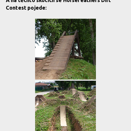
A na těchto skocích se Horsefeathers Dirt
Contest pojede: