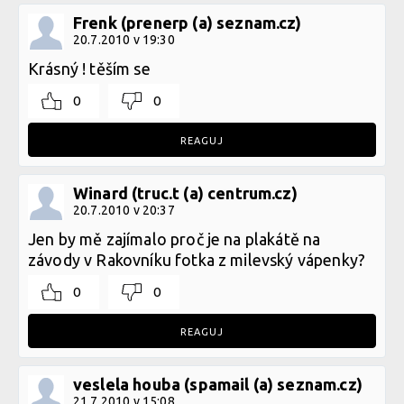
Frenk (prenerp (a) seznam.cz)
20.7.2010 v 19:30
Krásný ! těším se
0
0
REAGUJ
Winard (truc.t (a) centrum.cz)
20.7.2010 v 20:37
Jen by mě zajímalo proč je na plakátě na
závody v Rakovníku fotka z milevský vápenky?
0
0
REAGUJ
veslela houba (spamail (a) seznam.cz)
21.7.2010 v 15:08